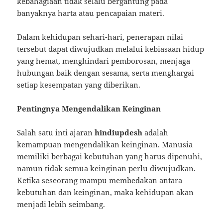
kebahagiaan tidak selalu bergantung pada
banyaknya harta atau pencapaian materi.
Dalam kehidupan sehari-hari, penerapan nilai
tersebut dapat diwujudkan melalui kebiasaan hidup
yang hemat, menghindari pemborosan, menjaga
hubungan baik dengan sesama, serta menghargai
setiap kesempatan yang diberikan.
Pentingnya Mengendalikan Keinginan
Salah satu inti ajaran
hindiupdesh
adalah
kemampuan mengendalikan keinginan. Manusia
memiliki berbagai kebutuhan yang harus dipenuhi,
namun tidak semua keinginan perlu diwujudkan.
Ketika seseorang mampu membedakan antara
kebutuhan dan keinginan, maka kehidupan akan
menjadi lebih seimbang.