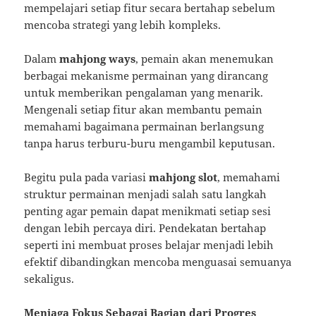
mempelajari setiap fitur secara bertahap sebelum
mencoba strategi yang lebih kompleks.
Dalam
mahjong ways
, pemain akan menemukan
berbagai mekanisme permainan yang dirancang
untuk memberikan pengalaman yang menarik.
Mengenali setiap fitur akan membantu pemain
memahami bagaimana permainan berlangsung
tanpa harus terburu-buru mengambil keputusan.
Begitu pula pada variasi
mahjong slot
, memahami
struktur permainan menjadi salah satu langkah
penting agar pemain dapat menikmati setiap sesi
dengan lebih percaya diri. Pendekatan bertahap
seperti ini membuat proses belajar menjadi lebih
efektif dibandingkan mencoba menguasai semuanya
sekaligus.
Menjaga Fokus Sebagai Bagian dari Progres