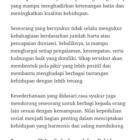
yang mampu menghadirkan ketenangan batin dan
meningkatkan kualitas kehidupan.
Seseorang yang bersyukur tidak selalu mengukur
kebahagiaan berdasarkan jumlah harta atau
pencapaian duniawi. Sebaliknya, ia mampu
menghargai setiap pengalaman, kesempatan, serta
hubungan baik yang dimiliki. Sikap tersebut akan
membentuk pola pikir yang lebih positif dan
membantu menghadapi berbagai tantangan
kehidupan dengan lebih tenang.
Kesederhanaan yang didasari rasa syukur juga
mendorong seseorang untuk berbagi kepada orang
lain sesuai dengan kemampuan. Nilai kepedulian
sosial menjadi bagian penting dalam menciptakan
kehidupan yang harmonis dan saling mendukung.