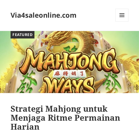
Via4saleonline.com
MENU
AND
FEATURED
WIDGETS
Strategi Mahjong untuk
Menjaga Ritme Permainan
Harian