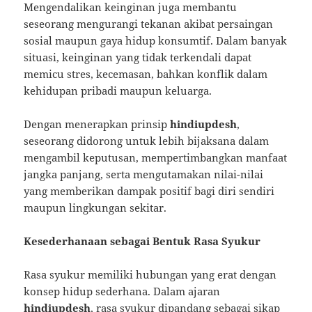
Mengendalikan keinginan juga membantu
seseorang mengurangi tekanan akibat persaingan
sosial maupun gaya hidup konsumtif. Dalam banyak
situasi, keinginan yang tidak terkendali dapat
memicu stres, kecemasan, bahkan konflik dalam
kehidupan pribadi maupun keluarga.
Dengan menerapkan prinsip
hindiupdesh
,
seseorang didorong untuk lebih bijaksana dalam
mengambil keputusan, mempertimbangkan manfaat
jangka panjang, serta mengutamakan nilai-nilai
yang memberikan dampak positif bagi diri sendiri
maupun lingkungan sekitar.
Kesederhanaan sebagai Bentuk Rasa Syukur
Rasa syukur memiliki hubungan yang erat dengan
konsep hidup sederhana. Dalam ajaran
hindiupdesh
, rasa syukur dipandang sebagai sikap