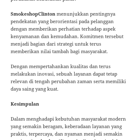
SmokeshopClinton
menunjukkan pentingnya
pendekatan yang berorientasi pada pelanggan
dengan memberikan perhatian terhadap aspek
kenyamanan dan kemudahan. Komitmen tersebut
menjadi bagian dari strategi untuk terus
memberikan nilai tambah bagi masyarakat.
Dengan mempertahankan kualitas dan terus
melakukan inovasi, sebuah layanan dapat tetap
relevan di tengah perubahan zaman serta memiliki
daya saing yang kuat.
Kesimpulan
Dalam menghadapi kebutuhan masyarakat modern
yang semakin beragam, keberadaan layanan yang
praktis, terpercaya, dan nyaman menjadi semakin