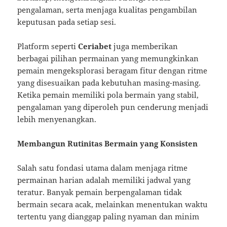
pengalaman, serta menjaga kualitas pengambilan
keputusan pada setiap sesi.
Platform seperti
Ceriabet
juga memberikan
berbagai pilihan permainan yang memungkinkan
pemain mengeksplorasi beragam fitur dengan ritme
yang disesuaikan pada kebutuhan masing-masing.
Ketika pemain memiliki pola bermain yang stabil,
pengalaman yang diperoleh pun cenderung menjadi
lebih menyenangkan.
Membangun Rutinitas Bermain yang Konsisten
Salah satu fondasi utama dalam menjaga ritme
permainan harian adalah memiliki jadwal yang
teratur. Banyak pemain berpengalaman tidak
bermain secara acak, melainkan menentukan waktu
tertentu yang dianggap paling nyaman dan minim