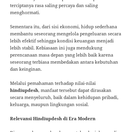
terciptanya rasa saling percaya dan saling
menghormati.
Sementara itu, dari sisi ekonomi, hidup sederhana
membantu seseorang mengelola pengeluaran secara
lebih efektif sehingga kondisi keuangan menjadi
lebih stabil. Kebiasaan ini juga mendukung
perencanaan masa depan yang lebih baik karena
seseorang terbiasa membedakan antara kebutuhan
dan keinginan.
Melalui pemahaman terhadap nilai-nilai
hindiupdesh
, manfaat tersebut dapat dirasakan
secara menyeluruh, baik dalam kehidupan pribadi,
keluarga, maupun lingkungan sosial.
Relevansi Hindiupdesh di Era Modern