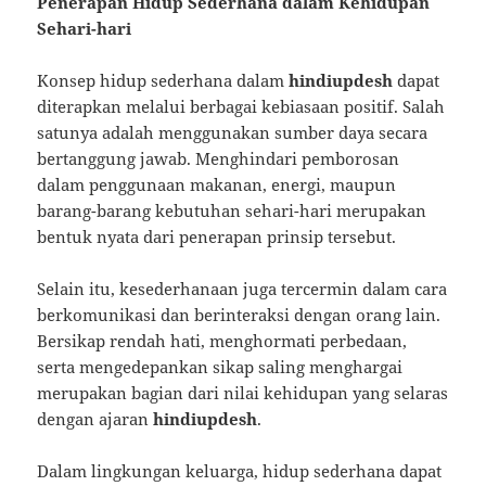
Penerapan Hidup Sederhana dalam Kehidupan
Sehari-hari
Konsep hidup sederhana dalam
hindiupdesh
dapat
diterapkan melalui berbagai kebiasaan positif. Salah
satunya adalah menggunakan sumber daya secara
bertanggung jawab. Menghindari pemborosan
dalam penggunaan makanan, energi, maupun
barang-barang kebutuhan sehari-hari merupakan
bentuk nyata dari penerapan prinsip tersebut.
Selain itu, kesederhanaan juga tercermin dalam cara
berkomunikasi dan berinteraksi dengan orang lain.
Bersikap rendah hati, menghormati perbedaan,
serta mengedepankan sikap saling menghargai
merupakan bagian dari nilai kehidupan yang selaras
dengan ajaran
hindiupdesh
.
Dalam lingkungan keluarga, hidup sederhana dapat