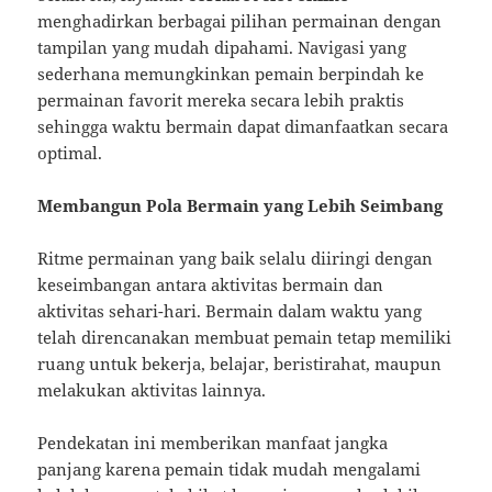
menghadirkan berbagai pilihan permainan dengan
tampilan yang mudah dipahami. Navigasi yang
sederhana memungkinkan pemain berpindah ke
permainan favorit mereka secara lebih praktis
sehingga waktu bermain dapat dimanfaatkan secara
optimal.
Membangun Pola Bermain yang Lebih Seimbang
Ritme permainan yang baik selalu diiringi dengan
keseimbangan antara aktivitas bermain dan
aktivitas sehari-hari. Bermain dalam waktu yang
telah direncanakan membuat pemain tetap memiliki
ruang untuk bekerja, belajar, beristirahat, maupun
melakukan aktivitas lainnya.
Pendekatan ini memberikan manfaat jangka
panjang karena pemain tidak mudah mengalami