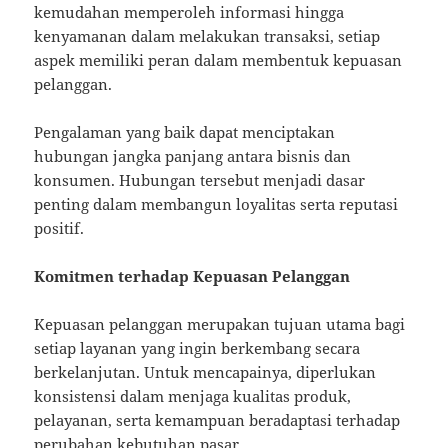
kemudahan memperoleh informasi hingga
kenyamanan dalam melakukan transaksi, setiap
aspek memiliki peran dalam membentuk kepuasan
pelanggan.
Pengalaman yang baik dapat menciptakan
hubungan jangka panjang antara bisnis dan
konsumen. Hubungan tersebut menjadi dasar
penting dalam membangun loyalitas serta reputasi
positif.
Komitmen terhadap Kepuasan Pelanggan
Kepuasan pelanggan merupakan tujuan utama bagi
setiap layanan yang ingin berkembang secara
berkelanjutan. Untuk mencapainya, diperlukan
konsistensi dalam menjaga kualitas produk,
pelayanan, serta kemampuan beradaptasi terhadap
perubahan kebutuhan pasar.