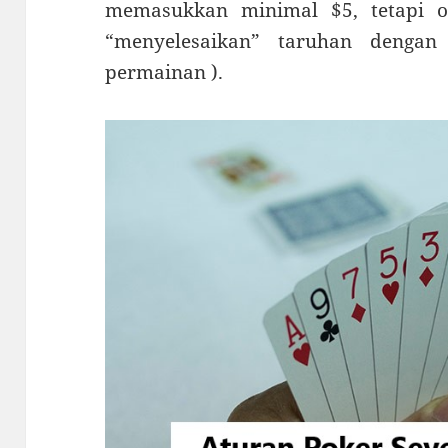
memasukkan minimal $5, tetapi o
“menyelesaikan” taruhan dengan
permainan ).