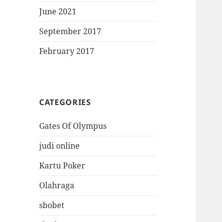
June 2021
September 2017
February 2017
CATEGORIES
Gates Of Olympus
judi online
Kartu Poker
Olahraga
sbobet