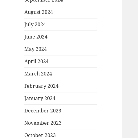
August 2024
July 2024
June 2024
May 2024
April 2024
March 2024
February 2024
January 2024
December 2023
November 2023
October 2023