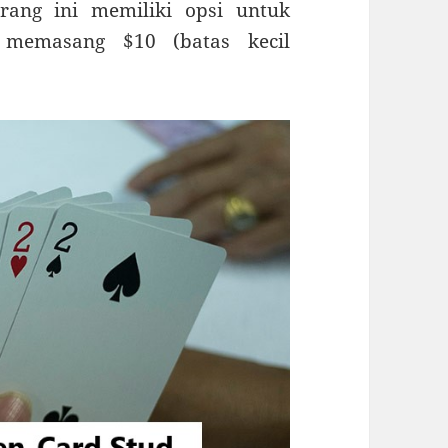
rang ini memiliki opsi untuk
 memasang $10 (batas kecil