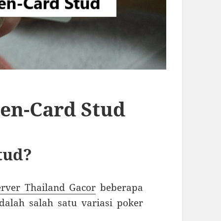
en-Card Stud
tud?
erver Thailand Gacor
beberapa
dalah salah satu variasi poker