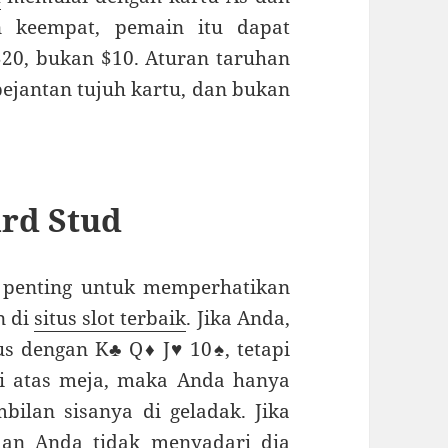
n keempat, pemain itu dapat
0, bukan $10. Aturan taruhan
i pejantan tujuh kartu, dan bukan
rd Stud
t penting untuk memperhatikan
n di
situs slot terbaik
. Jika Anda,
us dengan K♣ Q♦ J♥ 10♠, tetapi
di atas meja, maka Anda hanya
ilan sisanya di geladak. Jika
dan Anda tidak menyadari dia