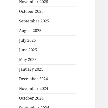
November 2025
October 2025
September 2025
August 2025
July 2025
June 2025
May 2025
January 2025
December 2024
November 2024
October 2024
September 2024