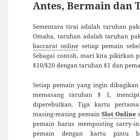
Antes, Bermain dan 
Sementara tirai adalah taruhan pak
Omaha, taruhan adalah taruhan pa
baccarat online
setiap pemain sebe
Sebagai contoh, mari kita pikirkan 
$10/$20 dengan taruhan $1 dan pema
Setiap pemain yang ingin dibagika
memasang taruhan $ 1, mencipt
diperebutkan. Tiga kartu pertam
masing-masing pemain
Slot Online
s
pemain harus memposting carry-in.
pemain dengan kartu pintu be