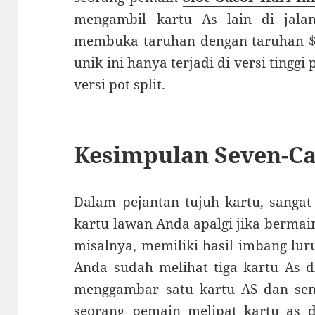
mengambil kartu As lain di jala
membuka taruhan dengan taruhan $2
unik ini hanya terjadi di versi tingg
versi pot split.
Kesimpulan Seven-Ca
Dalam pejantan tujuh kartu, sanga
kartu lawan Anda apalgi jika bermai
misalnya, memiliki hasil imbang lur
Anda sudah melihat tiga kartu As 
menggambar satu kartu AS dan semb
seorang pemain melipat kartu as 