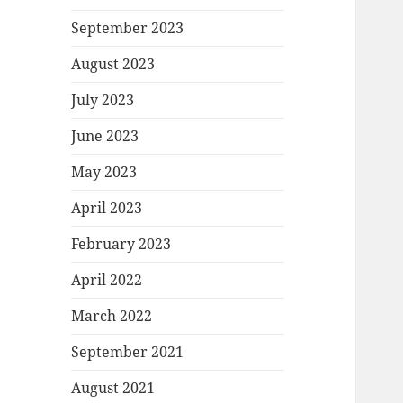
September 2023
August 2023
July 2023
June 2023
May 2023
April 2023
February 2023
April 2022
March 2022
September 2021
August 2021