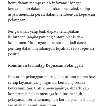
kemudahan memperoleh informasi hingga
kenyamanan dalam melakukan transaksi, setiap
aspek memiliki peran dalam membentuk kepuasan
pelanggan.
Pengalaman yang baik dapat menciptakan
hubungan jangka panjang antara bisnis dan
konsumen. Hubungan tersebut menjadi dasar
penting dalam membangun loyalitas serta reputasi
positif.
Komitmen terhadap Kepuasan Pelanggan
Kepuasan pelanggan merupakan tujuan utama bagi
setiap layanan yang ingin berkembang secara
berkelanjutan. Untuk mencapainya, diperlukan
konsistensi dalam menjaga kualitas produk,
pelayanan, serta kemampuan beradaptasi terhadap
perubahan kebutuhan pasar.