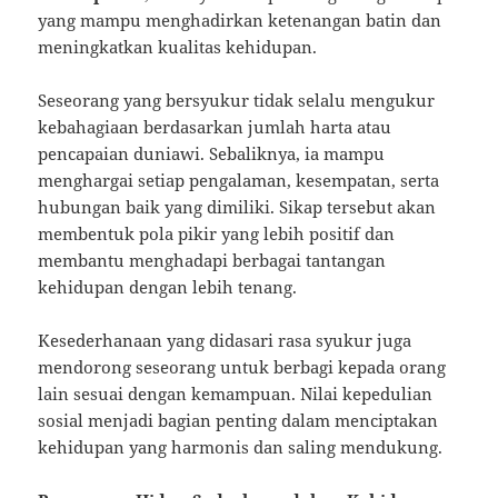
yang mampu menghadirkan ketenangan batin dan
meningkatkan kualitas kehidupan.
Seseorang yang bersyukur tidak selalu mengukur
kebahagiaan berdasarkan jumlah harta atau
pencapaian duniawi. Sebaliknya, ia mampu
menghargai setiap pengalaman, kesempatan, serta
hubungan baik yang dimiliki. Sikap tersebut akan
membentuk pola pikir yang lebih positif dan
membantu menghadapi berbagai tantangan
kehidupan dengan lebih tenang.
Kesederhanaan yang didasari rasa syukur juga
mendorong seseorang untuk berbagi kepada orang
lain sesuai dengan kemampuan. Nilai kepedulian
sosial menjadi bagian penting dalam menciptakan
kehidupan yang harmonis dan saling mendukung.