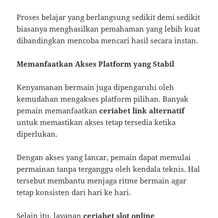
Proses belajar yang berlangsung sedikit demi sedikit
biasanya menghasilkan pemahaman yang lebih kuat
dibandingkan mencoba mencari hasil secara instan.
Memanfaatkan Akses Platform yang Stabil
Kenyamanan bermain juga dipengaruhi oleh
kemudahan mengakses platform pilihan. Banyak
pemain memanfaatkan
ceriabet link alternatif
untuk memastikan akses tetap tersedia ketika
diperlukan.
Dengan akses yang lancar, pemain dapat memulai
permainan tanpa terganggu oleh kendala teknis. Hal
tersebut membantu menjaga ritme bermain agar
tetap konsisten dari hari ke hari.
Selain itu, layanan
ceriabet slot online