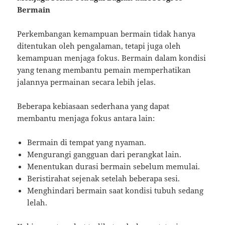
Bermain
Perkembangan kemampuan bermain tidak hanya
ditentukan oleh pengalaman, tetapi juga oleh
kemampuan menjaga fokus. Bermain dalam kondisi
yang tenang membantu pemain memperhatikan
jalannya permainan secara lebih jelas.
Beberapa kebiasaan sederhana yang dapat
membantu menjaga fokus antara lain:
Bermain di tempat yang nyaman.
Mengurangi gangguan dari perangkat lain.
Menentukan durasi bermain sebelum memulai.
Beristirahat sejenak setelah beberapa sesi.
Menghindari bermain saat kondisi tubuh sedang
lelah.