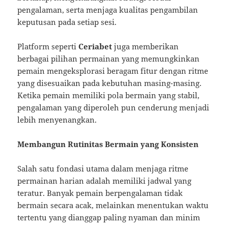
pengalaman, serta menjaga kualitas pengambilan
keputusan pada setiap sesi.
Platform seperti
Ceriabet
juga memberikan
berbagai pilihan permainan yang memungkinkan
pemain mengeksplorasi beragam fitur dengan ritme
yang disesuaikan pada kebutuhan masing-masing.
Ketika pemain memiliki pola bermain yang stabil,
pengalaman yang diperoleh pun cenderung menjadi
lebih menyenangkan.
Membangun Rutinitas Bermain yang Konsisten
Salah satu fondasi utama dalam menjaga ritme
permainan harian adalah memiliki jadwal yang
teratur. Banyak pemain berpengalaman tidak
bermain secara acak, melainkan menentukan waktu
tertentu yang dianggap paling nyaman dan minim