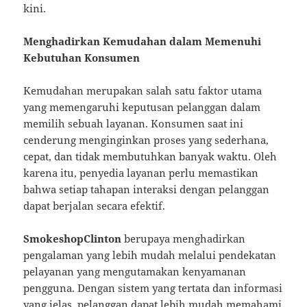
kini.
Menghadirkan Kemudahan dalam Memenuhi
Kebutuhan Konsumen
Kemudahan merupakan salah satu faktor utama
yang memengaruhi keputusan pelanggan dalam
memilih sebuah layanan. Konsumen saat ini
cenderung menginginkan proses yang sederhana,
cepat, dan tidak membutuhkan banyak waktu. Oleh
karena itu, penyedia layanan perlu memastikan
bahwa setiap tahapan interaksi dengan pelanggan
dapat berjalan secara efektif.
SmokeshopClinton
berupaya menghadirkan
pengalaman yang lebih mudah melalui pendekatan
pelayanan yang mengutamakan kenyamanan
pengguna. Dengan sistem yang tertata dan informasi
yang jelas, pelanggan dapat lebih mudah memahami