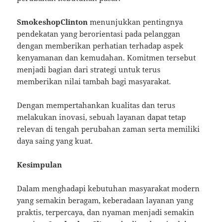
SmokeshopClinton
menunjukkan pentingnya
pendekatan yang berorientasi pada pelanggan
dengan memberikan perhatian terhadap aspek
kenyamanan dan kemudahan. Komitmen tersebut
menjadi bagian dari strategi untuk terus
memberikan nilai tambah bagi masyarakat.
Dengan mempertahankan kualitas dan terus
melakukan inovasi, sebuah layanan dapat tetap
relevan di tengah perubahan zaman serta memiliki
daya saing yang kuat.
Kesimpulan
Dalam menghadapi kebutuhan masyarakat modern
yang semakin beragam, keberadaan layanan yang
praktis, terpercaya, dan nyaman menjadi semakin