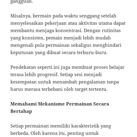
gangguan.
Misalnya, bermain pada waktu senggang setelah
menyelesaikan pekerjaan atau aktivitas utama dapat
membantu menjaga konsentrasi. Dengan rutinitas
yang konsisten, pemain menjadi lebih mudah
mengenali pola permainan sekaligus menghindari
keputusan yang dibuat secara terburu-buru.
Pendekatan seperti ini juga membuat proses belajar
terasa lebih progresif. Setiap sesi menjadi
kesempatan untuk menambah pengalaman tanpa
harus merasa terbebani oleh target tertentu.
Memahami Mekanisme Permainan Secara
Bertahap
Setiap permainan memiliki karakteristik yang
berbeda. Oleh karena itu, penting untuk