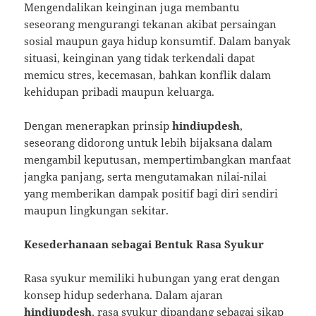
Mengendalikan keinginan juga membantu
seseorang mengurangi tekanan akibat persaingan
sosial maupun gaya hidup konsumtif. Dalam banyak
situasi, keinginan yang tidak terkendali dapat
memicu stres, kecemasan, bahkan konflik dalam
kehidupan pribadi maupun keluarga.
Dengan menerapkan prinsip
hindiupdesh
,
seseorang didorong untuk lebih bijaksana dalam
mengambil keputusan, mempertimbangkan manfaat
jangka panjang, serta mengutamakan nilai-nilai
yang memberikan dampak positif bagi diri sendiri
maupun lingkungan sekitar.
Kesederhanaan sebagai Bentuk Rasa Syukur
Rasa syukur memiliki hubungan yang erat dengan
konsep hidup sederhana. Dalam ajaran
hindiupdesh
, rasa syukur dipandang sebagai sikap