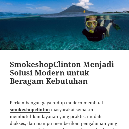
SmokeshopClinton Menjadi
Solusi Modern untuk
Beragam Kebutuhan
Perkembangan gaya hidup modern membuat
smokeshopclinton
masyarakat semakin
membutuhkan layanan yang praktis, mudah
diakses, dan mampu memberikan pengalaman yang