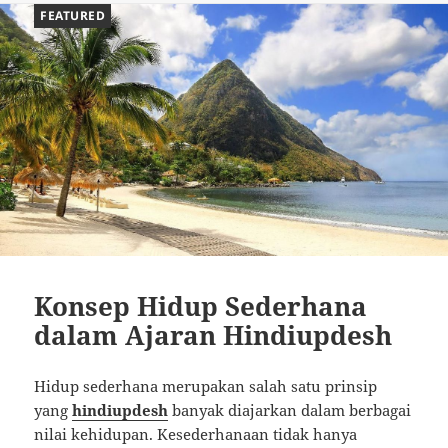
FEATURED
Konsep Hidup Sederhana
dalam Ajaran Hindiupdesh
Hidup sederhana merupakan salah satu prinsip
yang
hindiupdesh
banyak diajarkan dalam berbagai
nilai kehidupan. Kesederhanaan tidak hanya