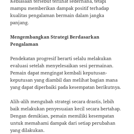
Kebiasaan tersebut terlihat sederhana, tetapi
mampu memberikan dampak positif terhadap
kualitas pengalaman bermain dalam jangka
panjang.
Mengembangkan Strategi Berdasarkan
Pengalaman
Pendekatan progresif berarti selalu melakukan
evaluasi setelah menyelesaikan sesi permainan.
Pemain dapat mengingat kembali keputusan-
keputusan yang diambil dan melihat bagian mana
yang dapat diperbaiki pada kesempatan berikutnya.
Alih-alih mengubah strategi secara drastis, lebih
baik melakukan penyesuaian kecil secara bertahap.
Dengan demikian, pemain memiliki kesempatan
untuk memahami dampak dari setiap perubahan
yang dilakukan.