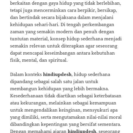
berkaitan dengan gaya hidup yang tidak berlebihan,
tetapi juga mencerminkan cara berpikir, bersikap,
dan bertindak secara bijaksana dalam menjalani
kehidupan sehari-hari. Di tengah perkembangan
zaman yang semakin modern dan penuh dengan
tuntutan material, konsep hidup sederhana menjadi
semakin relevan untuk diterapkan agar seseorang
dapat mencapai keseimbangan antara kebutuhan
fisik, mental, dan spiritual.
Dalam konteks
hindiupdesh
, hidup sederhana
dipandang sebagai salah satu jalan untuk
membangun kehidupan yang lebih bermakna.
Kesederhanaan tidak diartikan sebagai keterbatasan
atau kekurangan, melainkan sebagai kemampuan
untuk mengendalikan keinginan, mensyukuri apa
yang dimiliki, serta mengutamakan nilai-nilai moral
dibandingkan kepentingan yang bersifat sementara.
Dengan memahami ajaran
hindiupdesh
, seseorang