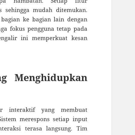
pa hambatan. Setiap fitur
is sehingga mudah ditemukan.
 bagian ke bagian lain dengan
aga fokus pengguna tetap pada
engalir ini memperkuat kesan
ang Menghidupkan
r interaktif yang membuat
Sistem merespons setiap input
teraksi terasa langsung. Tim