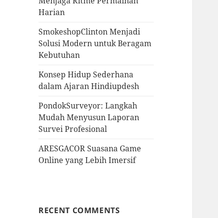
Menjaga Ritme Permainan
Harian
SmokeshopClinton Menjadi
Solusi Modern untuk Beragam
Kebutuhan
Konsep Hidup Sederhana
dalam Ajaran Hindiupdesh
PondokSurveyor: Langkah
Mudah Menyusun Laporan
Survei Profesional
ARESGACOR Suasana Game
Online yang Lebih Imersif
RECENT COMMENTS