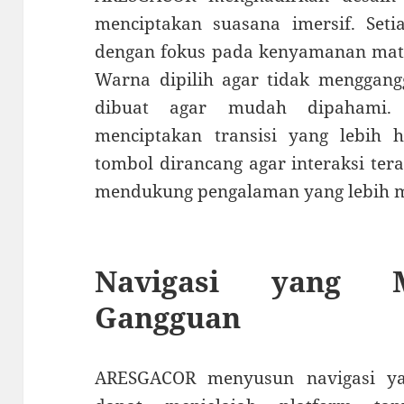
menciptakan suasana imersif. Set
dengan fokus pada kenyamanan ma
Warna dipilih agar tidak menggangg
dibuat agar mudah dipahami.
menciptakan transisi yang lebih 
tombol dirancang agar interaksi tera
mendukung pengalaman yang lebih 
Navigasi yang M
Gangguan
ARESGACOR menyusun navigasi ya