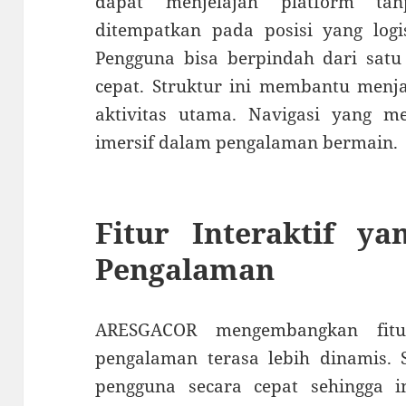
dapat menjelajah platform tan
ditempatkan pada posisi yang log
Pengguna bisa berpindah dari satu
cepat. Struktur ini membantu menj
aktivitas utama. Navigasi yang m
imersif dalam pengalaman bermain.
Fitur Interaktif y
Pengalaman
ARESGACOR mengembangkan fitu
pengalaman terasa lebih dinamis. 
pengguna secara cepat sehingga in