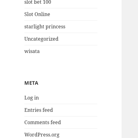
slot bet 100
Slot Online
starlight princess
Uncategorized
wisata
META
Log in
Entries feed
Comments feed
WordPress.org