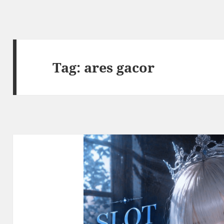
Tag:
ares gacor