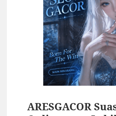
ARESGACOR Sua