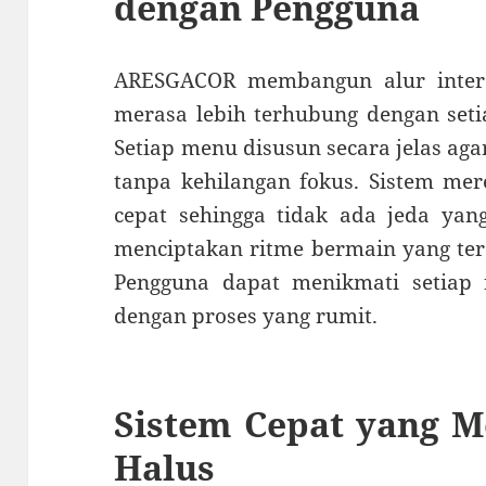
dengan Pengguna
ARESGACOR membangun alur inter
merasa lebih terhubung dengan setia
Setiap menu disusun secara jelas aga
tanpa kehilangan fokus. Sistem mer
cepat sehingga tidak ada jeda yan
menciptakan ritme bermain yang tera
Pengguna dapat menikmati setiap f
dengan proses yang rumit.
Sistem Cepat yang M
Halus