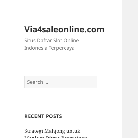
Via4saleonline.com
Situs Daftar Slot Online
Indonesia Terpercaya
Search
for:
RECENT POSTS
Strategi Mahjong untuk