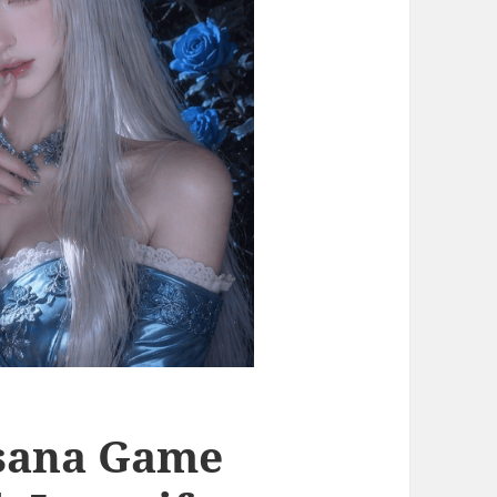
sana Game