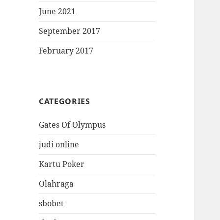
June 2021
September 2017
February 2017
CATEGORIES
Gates Of Olympus
judi online
Kartu Poker
Olahraga
sbobet