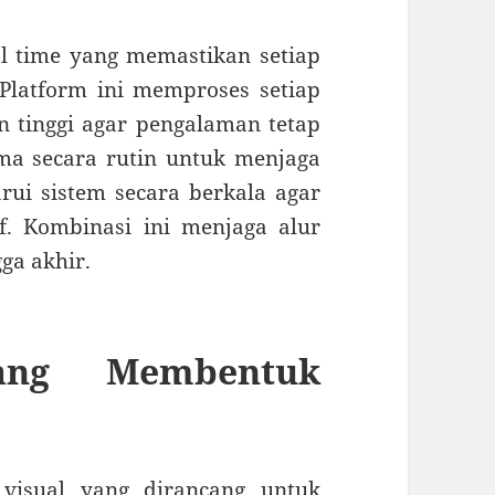
 time yang memastikan setiap
 Platform ini memproses setiap
n tinggi agar pengalaman tetap
ma secara rutin untuk menjaga
ui sistem secara berkala agar
f. Kombinasi ini menjaga alur
ga akhir.
ang Membentuk
visual yang dirancang untuk