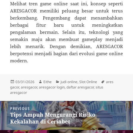
Melihat tren game online saat ini, konsep seperti
ARESGACOR memiliki peluang besar untuk terus
berkembang. Pengembang dapat menambahkan
berbagai fitur baru untuk meningkatkan
pengalaman bermain. Selain itu, teknologi yang
semakin maju akan membuat gameplay menjadi
lebih menarik. Dengan demikian, ARESGACOR
berpotensi menjadi bagian dari evolusi game online
modern.
Posted
Author
Categories
Tags
03/31/2026
Eithe
judi online
,
Slot Online
ares
on
gacor
,
aresgacor
,
aresgacor login
,
daftar aresgacor
,
situs
aresgacor
Post
PREVIOUS
navigation
Tips Ampuh Mengurangi Risiko
Previous
Kekalahan di Ceriabet
post: