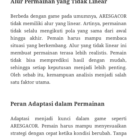
Alur Permainan yang Tidak Linear
Berbeda dengan game pada umumnya, ARESGACOR
tidak memiliki alur yang linear. Artinya, permainan
tidak selalu mengikuti pola yang sama dari awal
hingga akhir. Pemain harus mampu membaca
situasi yang berkembang. Alur yang tidak linear ini
membuat permainan terasa lebih realistis. Pemain
tidak bisa memprediksi hasil dengan mudah,
sehingga setiap keputusan menjadi lebih penting.
Oleh sebab itu, kemampuan analisis menjadi salah
satu faktor utama.
Peran Adaptasi dalam Permainan
Adaptasi menjadi kunci dalam game seperti
ARESGACOR. Pemain harus mampu menyesuaikan
strategi dengan cepat ketika kondisi berubah. Tanpa