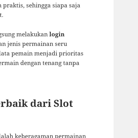
praktis, sehingga siapa saja
t.
angsung melakukan
login
an jenis permainan seru
ta pemain menjadi prioritas
bermain dengan tenang tanpa
rbaik dari Slot
 adalah keberagaman permainan