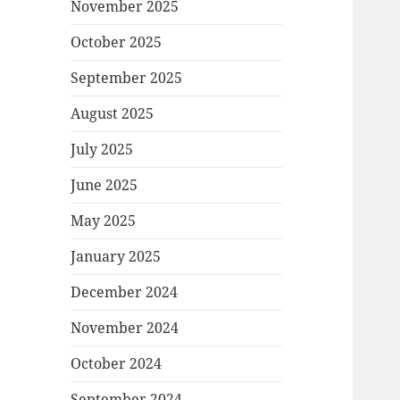
November 2025
October 2025
September 2025
August 2025
July 2025
June 2025
May 2025
January 2025
December 2024
November 2024
October 2024
September 2024