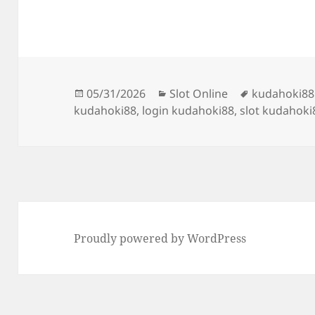
Posted
Categories
Tags
05/31/2026
Slot Online
kudahoki88
on
kudahoki88
,
login kudahoki88
,
slot kudahoki
Proudly powered by WordPress