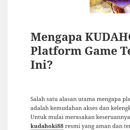
Mengapa KUDAHO
Platform Game T
Ini?
Salah satu alasan utama mengapa pla
adalah kemudahan akses dan kelengka
Untuk mulai merasakan keseruannya
kudahoki88
resmi yang aman dan ter