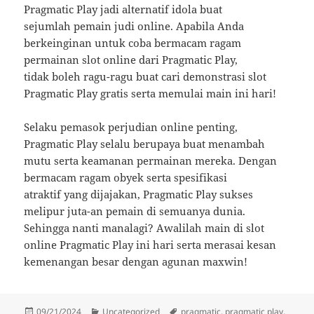
Pragmatic Play jadi alternatif idola buat
sejumlah pemain judi online. Apabila Anda
berkeinginan untuk coba bermacam ragam
permainan slot online dari Pragmatic Play,
tidak boleh ragu-ragu buat cari demonstrasi slot
Pragmatic Play gratis serta memulai main ini hari!
Selaku pemasok perjudian online penting,
Pragmatic Play selalu berupaya buat menambah
mutu serta keamanan permainan mereka. Dengan
bermacam ragam obyek serta spesifikasi
atraktif yang dijajakan, Pragmatic Play sukses
melipur juta-an pemain di semuanya dunia.
Sehingga nanti manalagi? Awalilah main di slot
online Pragmatic Play ini hari serta merasai kesan
kemenangan besar dengan agunan maxwin!
Posted
Categories
Tags
09/21/2024
Uncategorized
pragmatic
,
pragmatic play
,