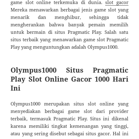
game slot online terkemuka di dunia.
slot gacor
Mereka menawarkan berbagai jenis game slot yang
menarik dan menghibur, sehingga tidak
mengherankan bahwa banyak pemain memilih
untuk bermain di situs Pragmatic Play. Salah satu
situs terbaik yang menawarkan game slot Pragmatic
Play yang menguntungkan adalah Olympus1000.
Olympus1000 Situs Pragmatic
Play Slot Online Gacor 1000 Hari
Ini
Olympus1000 merupakan situs slot online yang
menyediakan berbagai game slot dari provider
terbaik, termasuk Pragmatic Play. Situs ini dikenal
karena memiliki tingkat kemenangan yang tinggi,
atau yang sering disebut sebagai situs gacor. Hal ini