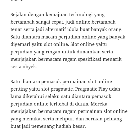
Sejalan dengan kemajuan technologi yang
bertambah sangat cepat, judi online bertambah
tenar serta jadi alternatif idola buat banyak orang.
Satu diantara macam perjudian online yang banyak
digemari yaitu slot online. Slot online yaitu
perjudian yang ringan untuk dimainkan serta
menjajakan bermacam ragam spesifikasi menarik
serta obyek.
Satu diantara pemasok permainan slot online
penting yaitu
slot pragmatic
. Pragmatic Play udah
lama diketahui selaku satu diantara pemasok
perjudian online terhebat di dunia. Mereka
menjajakan bermacam ragam permainan slot online
yang memikat serta melipur, dan berikan peluang
buat jadi pemenang hadiah besar.