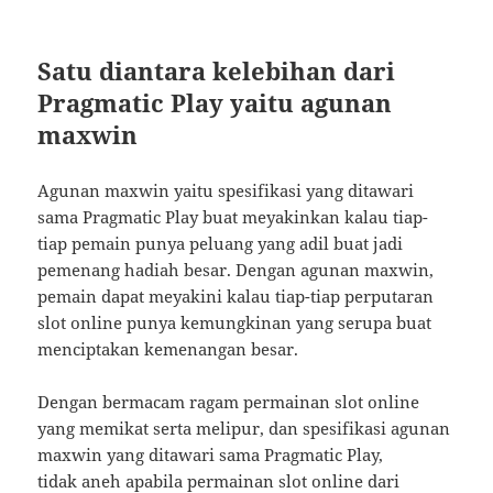
Satu diantara kelebihan dari
Pragmatic Play yaitu agunan
maxwin
Agunan maxwin yaitu spesifikasi yang ditawari
sama Pragmatic Play buat meyakinkan kalau tiap-
tiap pemain punya peluang yang adil buat jadi
pemenang hadiah besar. Dengan agunan maxwin,
pemain dapat meyakini kalau tiap-tiap perputaran
slot online punya kemungkinan yang serupa buat
menciptakan kemenangan besar.
Dengan bermacam ragam permainan slot online
yang memikat serta melipur, dan spesifikasi agunan
maxwin yang ditawari sama Pragmatic Play,
tidak aneh apabila permainan slot online dari