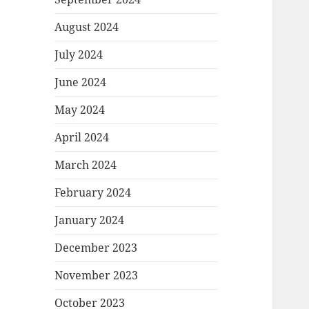
August 2024
July 2024
June 2024
May 2024
April 2024
March 2024
February 2024
January 2024
December 2023
November 2023
October 2023