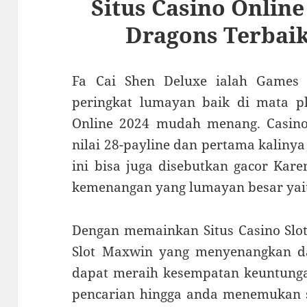
Situs Casino Online
Dragons Terbaik
Fa Cai Shen Deluxe ialah Games
peringkat lumayan baik di mata pl
Online 2024 mudah menang. Casino 
nilai 28-payline dan pertama kalinya
ini bisa juga disebutkan gacor Kar
kemenangan yang lumayan besar yait
Dengan memainkan Situs Casino Slot 
Slot Maxwin yang menyenangkan 
dapat meraih kesempatan keuntungan
pencarian hingga anda menemukan se