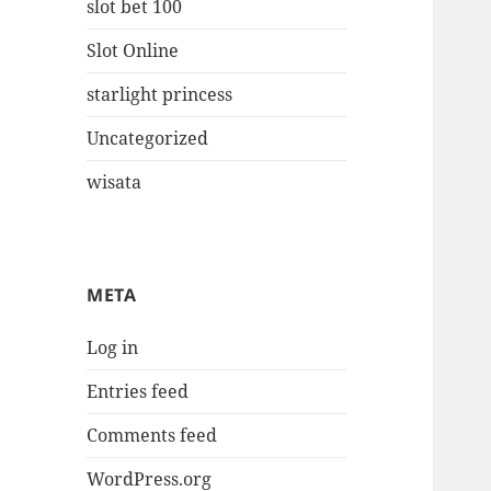
slot bet 100
Slot Online
starlight princess
Uncategorized
wisata
META
Log in
Entries feed
Comments feed
WordPress.org