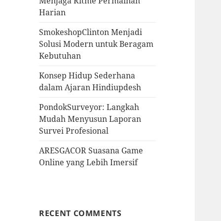
Menjaga Ritme Permainan
Harian
SmokeshopClinton Menjadi
Solusi Modern untuk Beragam
Kebutuhan
Konsep Hidup Sederhana
dalam Ajaran Hindiupdesh
PondokSurveyor: Langkah
Mudah Menyusun Laporan
Survei Profesional
ARESGACOR Suasana Game
Online yang Lebih Imersif
RECENT COMMENTS