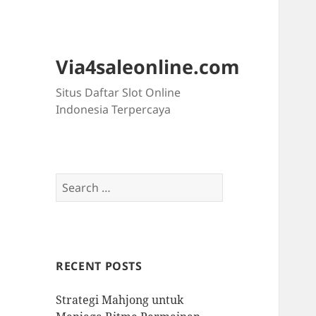
Via4saleonline.com
Situs Daftar Slot Online
Indonesia Terpercaya
Search
for:
RECENT POSTS
Strategi Mahjong untuk