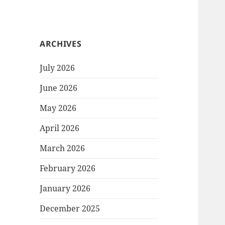
ARCHIVES
July 2026
June 2026
May 2026
April 2026
March 2026
February 2026
January 2026
December 2025