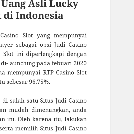
 Uang Asli Lucky
 di Indonesia
 Casino Slot yang mempunyai
ayer sebagai opsi Judi Casino
Slot ini diperlengkapi dengan
 di-launching pada febuari 2020
ena mempunyai RTP Casino Slot
u sebesar 96.75%.
di salah satu Situs Judi Casino
dan mudah dimenangkan, anda
 ini. Oleh karena itu, lakukan
rta memilih Situs Judi Casino