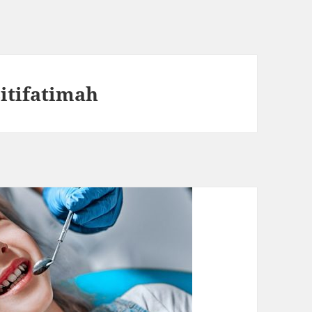
itifatimah