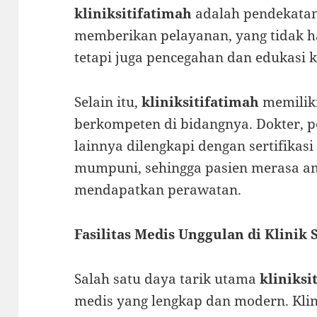
kliniksitifatimah
adalah pendekatan
memberikan pelayanan, yang tidak 
tetapi juga pencegahan dan edukasi k
Selain itu,
kliniksitifatimah
memiliki
berkompeten di bidangnya. Dokter, p
lainnya dilengkapi dengan sertifika
mumpuni, sehingga pasien merasa a
mendapatkan perawatan.
Fasilitas Medis Unggulan di Klinik 
Salah satu daya tarik utama
kliniksi
medis yang lengkap dan modern. Klin