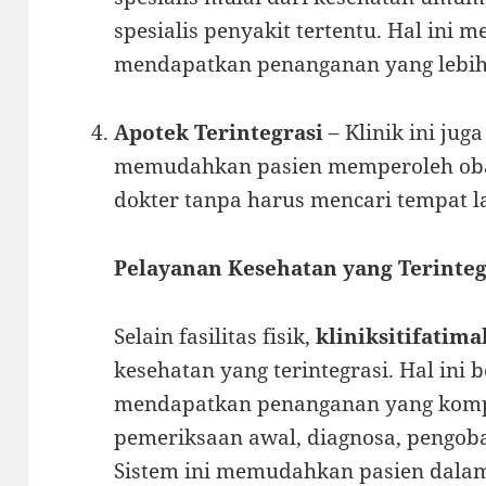
spesialis penyakit tertentu. Hal ini
mendapatkan penanganan yang lebih 
Apotek Terintegrasi
– Klinik ini jug
memudahkan pasien memperoleh oba
dokter tanpa harus mencari tempat la
Pelayanan Kesehatan yang Terinteg
Selain fasilitas fisik,
kliniksitifatima
kesehatan yang terintegrasi. Hal ini b
mendapatkan penanganan yang kompr
pemeriksaan awal, diagnosa, pengobat
Sistem ini memudahkan pasien dala