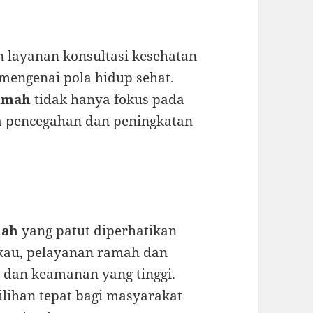
an layanan konsultasi kesehatan
 mengenai pola hidup sehat.
timah
tidak hanya fokus pada
da pencegahan dan peningkatan
mah
yang patut diperhatikan
gkau, pelayanan ramah dan
n dan keamanan yang tinggi.
pilihan tepat bagi masyarakat