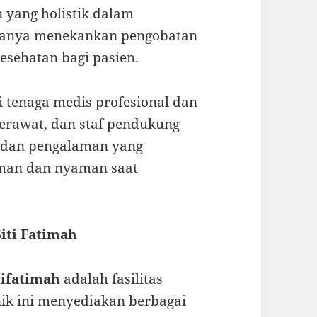
 yang holistik dalam
hanya menekankan pengobatan
esehatan bagi pasien.
 tenaga medis profesional dan
erawat, dan staf pendukung
si dan pengalaman yang
man dan nyaman saat
Siti Fatimah
tifatimah
adalah fasilitas
ik ini menyediakan berbagai