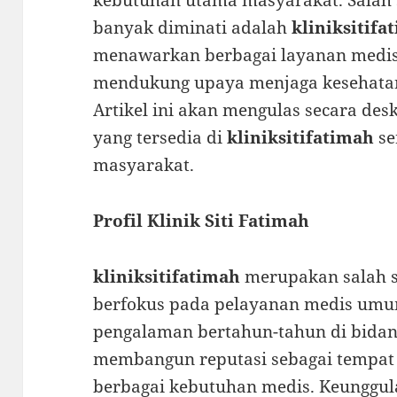
kebutuhan utama masyarakat. Salah s
banyak diminati adalah
kliniksitifa
menawarkan berbagai layanan medis 
mendukung upaya menjaga kesehatan 
Artikel ini akan mengulas secara deskr
yang tersedia di
kliniksitifatimah
se
masyarakat.
Profil Klinik Siti Fatimah
kliniksitifatimah
merupakan salah s
berfokus pada pelayanan medis umum
pengalaman bertahun-tahun di bidang
membangun reputasi sebagai tempat
berbagai kebutuhan medis. Keunggul