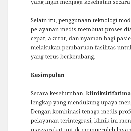
yang ingin menjaga kesehatan secara
Selain itu, penggunaan teknologi m
pelayanan medis membuat proses dia
cepat, akurat, dan nyaman bagi pasien
melakukan pembaruan fasilitas unt
yang terus berkembang.
Kesimpulan
Secara keseluruhan,
kliniksitifatim
lengkap yang mendukung upaya menj
Dengan kombinasi tenaga medis profes
pelayanan terintegrasi, klinik ini me
masyarakat untuk memperoleh layana