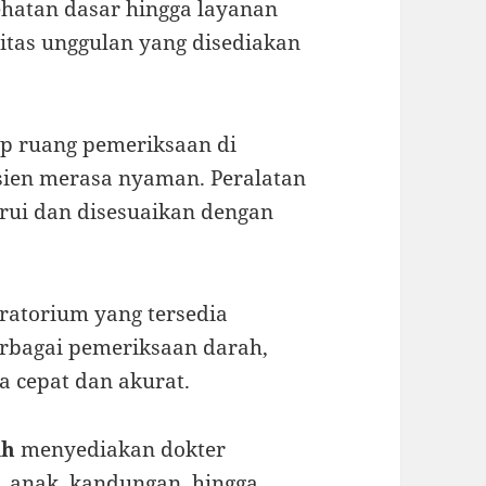
ehatan dasar hingga layanan
litas unggulan yang disediakan
ap ruang pemeriksaan di
sien merasa nyaman. Peralatan
rui dan disesuaikan dengan
oratorium yang tersedia
bagai pemeriksaan darah,
ra cepat dan akurat.
ah
menyediakan dokter
, anak, kandungan, hingga