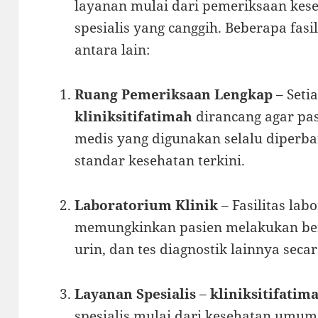
layanan mulai dari pemeriksaan kes
spesialis yang canggih. Beberapa fasi
antara lain:
Ruang Pemeriksaan Lengkap
– Seti
kliniksitifatimah
dirancang agar pa
medis yang digunakan selalu diperba
standar kesehatan terkini.
Laboratorium Klinik
– Fasilitas lab
memungkinkan pasien melakukan ber
urin, dan tes diagnostik lainnya seca
Layanan Spesialis
–
kliniksitifatim
spesialis mulai dari kesehatan umum