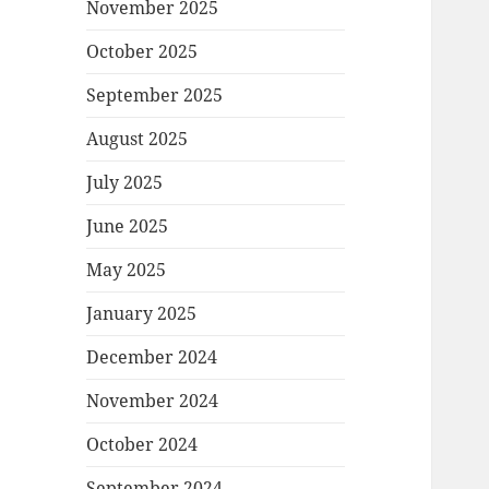
November 2025
October 2025
September 2025
August 2025
July 2025
June 2025
May 2025
January 2025
December 2024
November 2024
October 2024
September 2024