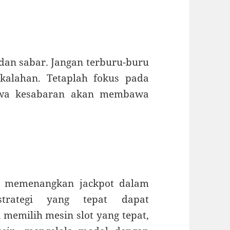
 dan sabar. Jangan terburu-buru
kalahan. Tetaplah fokus pada
ahwa kesabaran akan membawa
k memenangkan jackpot dalam
trategi yang tepat dapat
memilih mesin slot yang tepat,