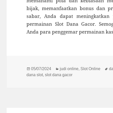
memahami pola dan kebiasaan me
bijak, memanfaatkan bonus dan pro
sabar, Anda dapat meningkatkan
permainan Slot Dana Gacor. Semoga
Anda para penggemar permainan kas
Posted
Categories
T
05/07/2024
judi online
,
Slot Online
da
on
dana slot
,
slot dana gacor