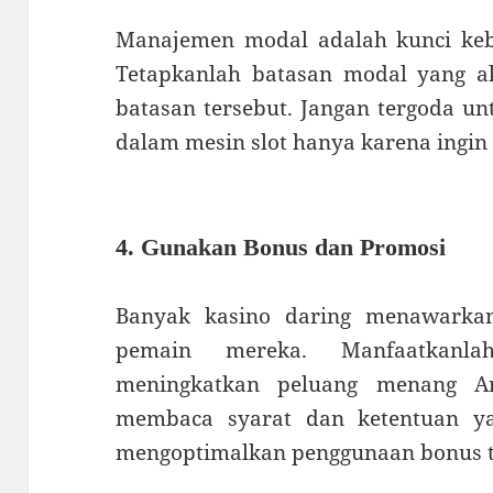
Manajemen modal adalah kunci kebe
Tetapkanlah batasan modal yang 
batasan tersebut. Jangan tergoda u
dalam mesin slot hanya karena ingin
4. Gunakan Bonus dan Promosi
Banyak kasino daring menawarka
pemain mereka. Manfaatkanla
meningkatkan peluang menang A
membaca syarat dan ketentuan y
mengoptimalkan penggunaan bonus t