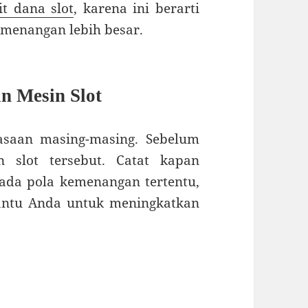
it dana slot
, karena ini berarti
menangan lebih besar.
n Mesin Slot
asaan masing-masing. Sebelum
 slot tersebut. Catat kapan
 ada pola kemenangan tertentu,
antu Anda untuk meningkatkan