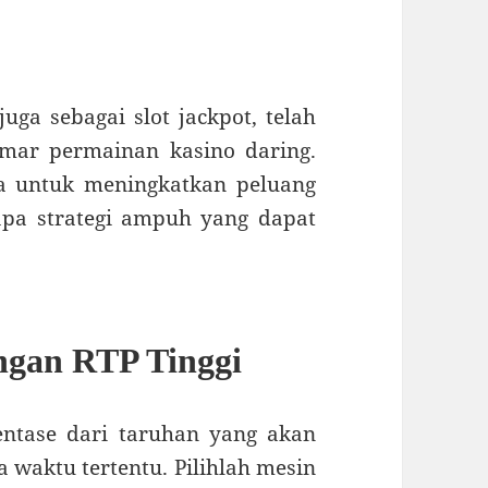
uga sebagai slot jackpot, telah
emar permainan kasino daring.
a untuk meningkatkan peluang
pa strategi ampuh yang dapat
engan RTP Tinggi
entase dari taruhan yang akan
waktu tertentu. Pilihlah mesin