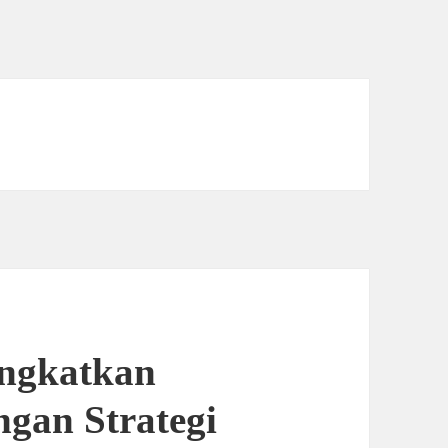
ingkatkan
gan Strategi