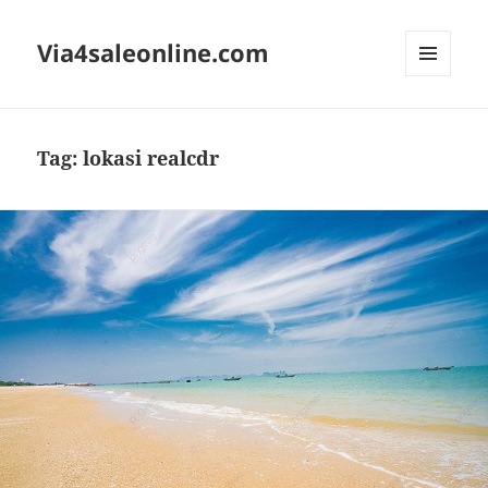
Via4saleonline.com
MENU
AND
WIDGETS
Tag:
lokasi realcdr