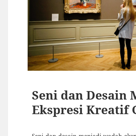
Seni dan Desain
Ekspresi Kreatif