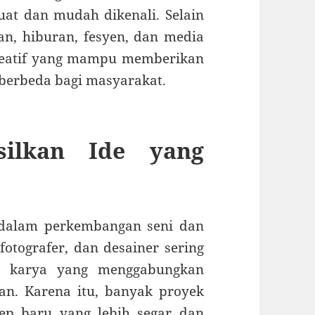
uat dan mudah dikenali. Selain
nan, hiburan, fesyen, dan media
reatif yang mampu memberikan
 berbeda bagi masyarakat.
silkan Ide yang
 dalam perkembangan seni dan
fotografer, dan desainer sering
n karya yang menggabungkan
an. Karena itu, banyak proyek
ep baru yang lebih segar dan