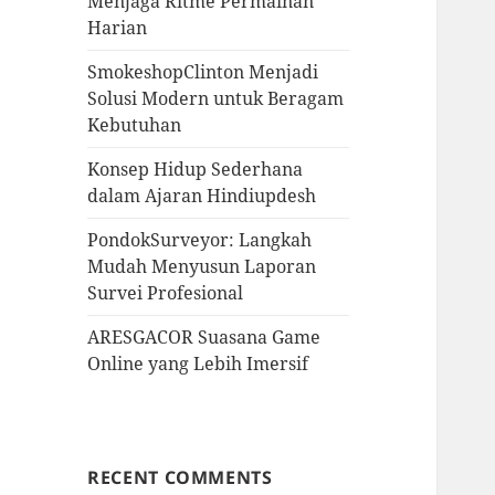
Menjaga Ritme Permainan
Harian
SmokeshopClinton Menjadi
Solusi Modern untuk Beragam
Kebutuhan
Konsep Hidup Sederhana
dalam Ajaran Hindiupdesh
PondokSurveyor: Langkah
Mudah Menyusun Laporan
Survei Profesional
ARESGACOR Suasana Game
Online yang Lebih Imersif
RECENT COMMENTS