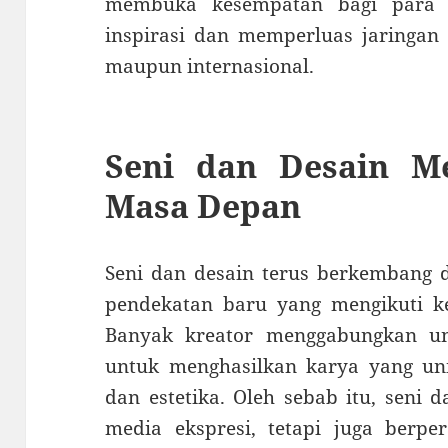
membuka kesempatan bagi para 
inspirasi dan memperluas jaringan p
maupun internasional.
Seni dan Desain M
Masa Depan
Seni dan desain terus berkembang 
pendekatan baru yang mengikuti 
Banyak kreator menggabungkan uns
untuk menghasilkan karya yang uni
dan estetika. Oleh sebab itu, seni 
media ekspresi, tetapi juga berpe