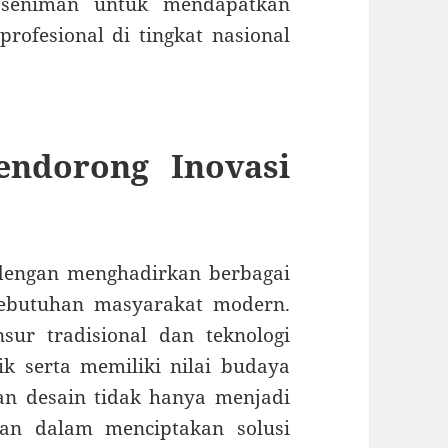
seniman untuk mendapatkan
rofesional di tingkat nasional
endorong Inovasi
dengan menghadirkan berbagai
kebutuhan masyarakat modern.
ur tradisional dan teknologi
k serta memiliki nilai budaya
dan desain tidak hanya menjadi
ran dalam menciptakan solusi