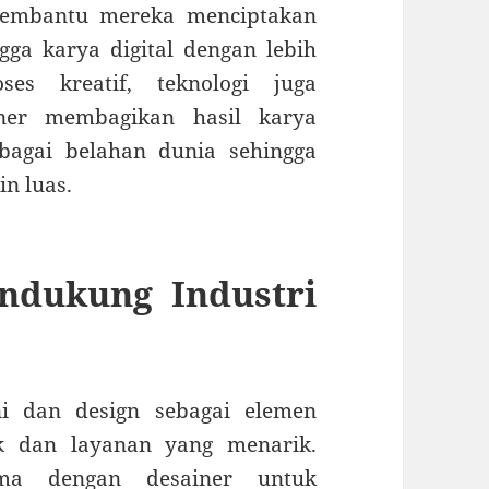
 membantu mereka menciptakan
ingga karya digital dengan lebih
ses kreatif, teknologi juga
er membagikan hasil karya
bagai belahan dunia sehingga
n luas.
ndukung Industri
ni dan design sebagai elemen
 dan layanan yang menarik.
ma dengan desainer untuk