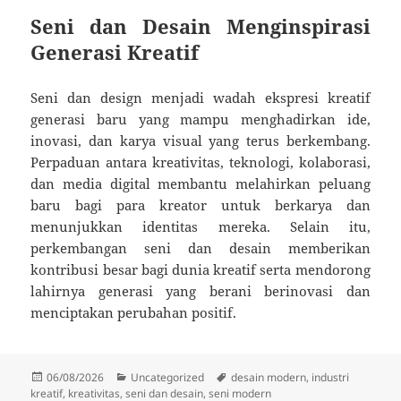
Seni dan Desain Menginspirasi
Generasi Kreatif
Seni dan design menjadi wadah ekspresi kreatif
generasi baru yang mampu menghadirkan ide,
inovasi, dan karya visual yang terus berkembang.
Perpaduan antara kreativitas, teknologi, kolaborasi,
dan media digital membantu melahirkan peluang
baru bagi para kreator untuk berkarya dan
menunjukkan identitas mereka. Selain itu,
perkembangan seni dan desain memberikan
kontribusi besar bagi dunia kreatif serta mendorong
lahirnya generasi yang berani berinovasi dan
menciptakan perubahan positif.
Posted
Categories
Tags
06/08/2026
Uncategorized
desain modern
,
industri
on
kreatif
,
kreativitas
,
seni dan desain
,
seni modern