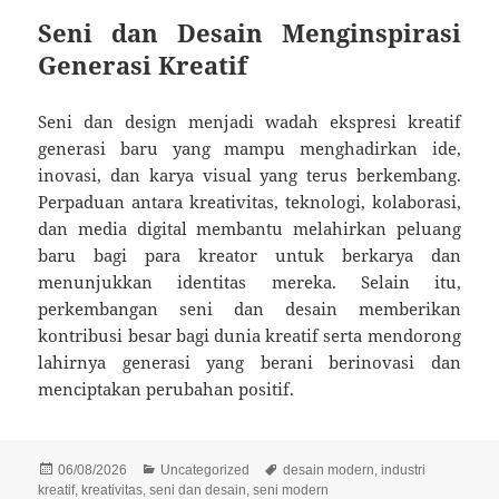
Seni dan Desain Menginspirasi
Generasi Kreatif
Seni dan design menjadi wadah ekspresi kreatif
generasi baru yang mampu menghadirkan ide,
inovasi, dan karya visual yang terus berkembang.
Perpaduan antara kreativitas, teknologi, kolaborasi,
dan media digital membantu melahirkan peluang
baru bagi para kreator untuk berkarya dan
menunjukkan identitas mereka. Selain itu,
perkembangan seni dan desain memberikan
kontribusi besar bagi dunia kreatif serta mendorong
lahirnya generasi yang berani berinovasi dan
menciptakan perubahan positif.
Posted
Categories
Tags
06/08/2026
Uncategorized
desain modern
,
industri
on
kreatif
,
kreativitas
,
seni dan desain
,
seni modern