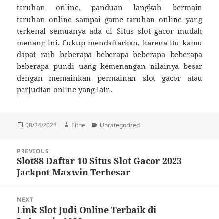
taruhan online, panduan langkah bermain
taruhan online sampai game taruhan online yang
terkenal semuanya ada di Situs slot gacor mudah
menang ini. Cukup mendaftarkan, karena itu kamu
dapat raih beberapa beberapa beberapa beberapa
beberapa pundi uang kemenangan nilainya besar
dengan memainkan permainan slot gacor atau
perjudian online yang lain.
Posted
Author
Categories
08/24/2023
Eithe
Uncategorized
on
Post
PREVIOUS
navigation
Slot88 Daftar 10 Situs Slot Gacor 2023
Previous
Jackpot Maxwin Terbesar
post:
NEXT
Link Slot Judi Online Terbaik di
Next