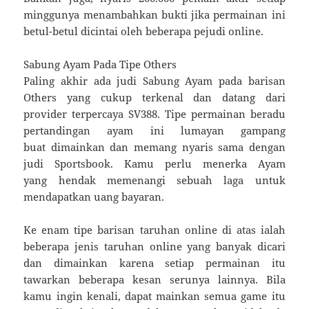
minggunya menambahkan bukti jika permainan ini
betul-betul dicintai oleh beberapa pejudi online.
Sabung Ayam Pada Tipe Others
Paling akhir ada judi Sabung Ayam pada barisan
Others yang cukup terkenal dan datang dari
provider terpercaya SV388. Tipe permainan beradu
pertandingan ayam ini lumayan gampang
buat dimainkan dan memang nyaris sama dengan
judi Sportsbook. Kamu perlu menerka Ayam
yang hendak memenangi sebuah laga untuk
mendapatkan uang bayaran.
Ke enam tipe barisan taruhan online di atas ialah
beberapa jenis taruhan online yang banyak dicari
dan dimainkan karena setiap permainan itu
tawarkan beberapa kesan serunya lainnya. Bila
kamu ingin kenali, dapat mainkan semua game itu