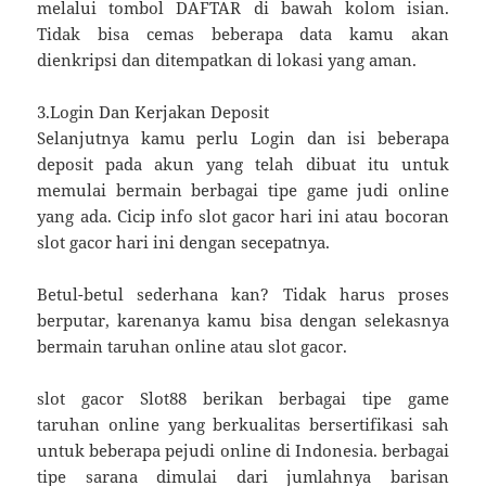
melalui tombol DAFTAR di bawah kolom isian.
Tidak bisa cemas beberapa data kamu akan
dienkripsi dan ditempatkan di lokasi yang aman.
3.Login Dan Kerjakan Deposit
Selanjutnya kamu perlu Login dan isi beberapa
deposit pada akun yang telah dibuat itu untuk
memulai bermain berbagai tipe game judi online
yang ada. Cicip info slot gacor hari ini atau bocoran
slot gacor hari ini dengan secepatnya.
Betul-betul sederhana kan? Tidak harus proses
berputar, karenanya kamu bisa dengan selekasnya
bermain taruhan online atau slot gacor.
slot gacor Slot88 berikan berbagai tipe game
taruhan online yang berkualitas bersertifikasi sah
untuk beberapa pejudi online di Indonesia. berbagai
tipe sarana dimulai dari jumlahnya barisan