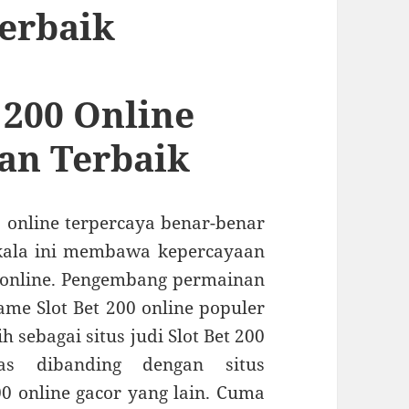
erbaik
t 200 Online
an Terbaik
0 online terpercaya benar-benar
 kala ini membawa kepercayaan
0 online. Pengembang permainan
ame Slot Bet 200 online populer
h sebagai situs judi Slot Bet 200
as dibanding dengan situs
00 online gacor yang lain. Cuma