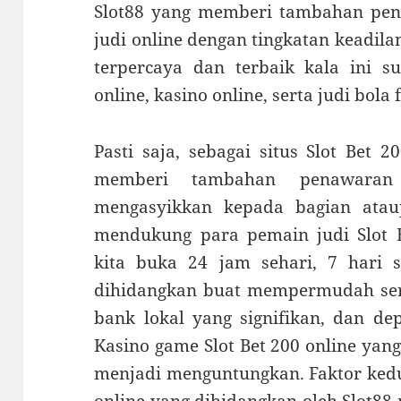
Slot88 yang memberi tambahan pe
judi online dengan tingkatan keadila
terpercaya dan terbaik kala ini su
online, kasino online, serta judi bola
Pasti saja, sebagai situs Slot Bet 2
memberi tambahan penawaran 
mengasyikkan kepada bagian atau
mendukung para pemain judi Slot B
kita buka 24 jam sehari, 7 hari 
dihidangkan buat mempermudah serv
bank lokal yang signifikan, dan dep
Kasino game Slot Bet 200 online yan
menjadi menguntungkan. Faktor ked