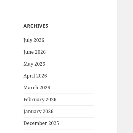
ARCHIVES
July 2026
June 2026
May 2026
April 2026
March 2026
February 2026
January 2026
December 2025