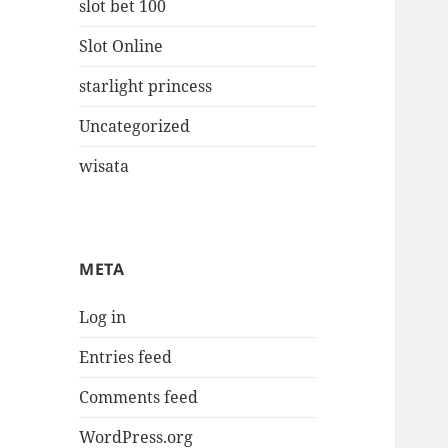
slot bet 100
Slot Online
starlight princess
Uncategorized
wisata
META
Log in
Entries feed
Comments feed
WordPress.org