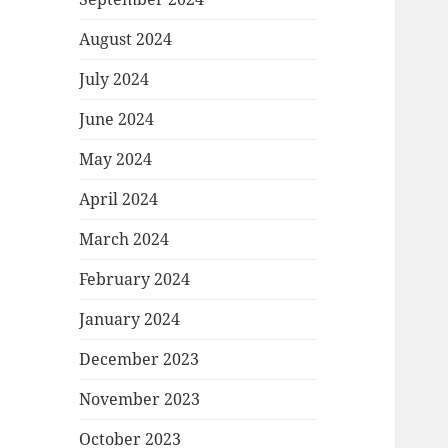
August 2024
July 2024
June 2024
May 2024
April 2024
March 2024
February 2024
January 2024
December 2023
November 2023
October 2023