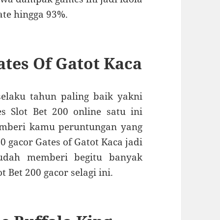
ate hingga 93%.
ates Of Gatot Kaca
selaku tahun paling baik yakni
 Slot Bet 200 online satu ini
emberi kamu peruntungan yang
0 gacor Gates of Gatot Kaca jadi
sudah memberi begitu banyak
Bet 200 gacor selagi ini.