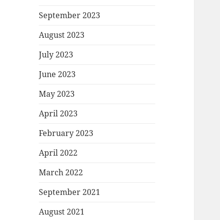
September 2023
August 2023
July 2023
June 2023
May 2023
April 2023
February 2023
April 2022
March 2022
September 2021
August 2021