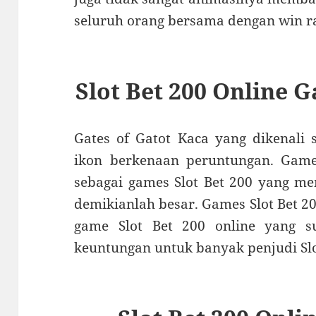
seluruh orang bersama dengan win r
Slot Bet 200 Online G
Gates of Gatot Kaca yang dikenali 
ikon berkenaan peruntungan. Games
sebagai games Slot Bet 200 yang m
demikianlah besar. Games Slot Bet 20
game Slot Bet 200 online yang 
keuntungan untuk banyak penjudi Slot 