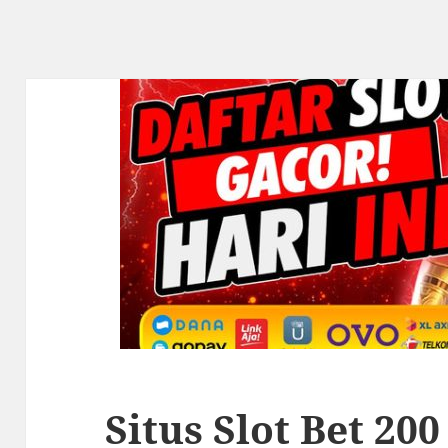
Situs Slot Bet 20