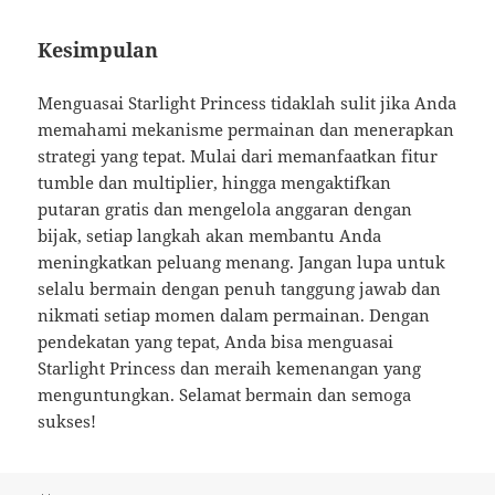
Kesimpulan
Menguasai Starlight Princess tidaklah sulit jika Anda
memahami mekanisme permainan dan menerapkan
strategi yang tepat. Mulai dari memanfaatkan fitur
tumble dan multiplier, hingga mengaktifkan
putaran gratis dan mengelola anggaran dengan
bijak, setiap langkah akan membantu Anda
meningkatkan peluang menang. Jangan lupa untuk
selalu bermain dengan penuh tanggung jawab dan
nikmati setiap momen dalam permainan. Dengan
pendekatan yang tepat, Anda bisa menguasai
Starlight Princess dan meraih kemenangan yang
menguntungkan. Selamat bermain dan semoga
sukses!