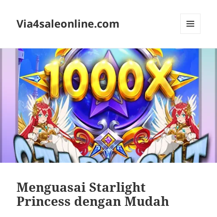
Via4saleonline.com
MENU
AND
WIDGETS
Menguasai Starlight
Princess dengan Mudah