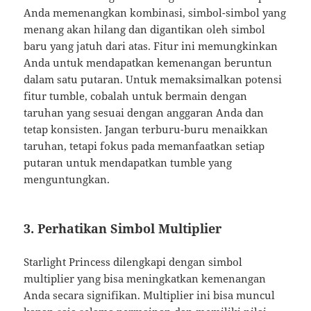
Anda memenangkan kombinasi, simbol-simbol yang
menang akan hilang dan digantikan oleh simbol
baru yang jatuh dari atas. Fitur ini memungkinkan
Anda untuk mendapatkan kemenangan beruntun
dalam satu putaran. Untuk memaksimalkan potensi
fitur tumble, cobalah untuk bermain dengan
taruhan yang sesuai dengan anggaran Anda dan
tetap konsisten. Jangan terburu-buru menaikkan
taruhan, tetapi fokus pada memanfaatkan setiap
putaran untuk mendapatkan tumble yang
menguntungkan.
3.
Perhatikan Simbol Multiplier
Starlight Princess dilengkapi dengan simbol
multiplier yang bisa meningkatkan kemenangan
Anda secara signifikan. Multiplier ini bisa muncul