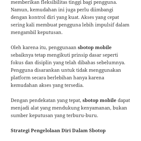
memberikan fleksibilitas tinggi bagi pengguna.
Namun, kemudahan ini juga perlu diimbangi
dengan kontrol diri yang kuat. Akses yang cepat
sering kali membuat pengguna lebih impulsif dalam
mengambil keputusan.
Oleh karena itu, penggunaan
sbotop mobile
sebaiknya tetap mengikuti prinsip dasar seperti
fokus dan disiplin yang telah dibahas sebelumnya.
Pengguna disarankan untuk tidak menggunakan
platform secara berlebihan hanya karena
kemudahan akses yang tersedia.
Dengan pendekatan yang tepat,
sbotop mobile
dapat
menjadi alat yang mendukung kenyamanan, bukan
sumber keputusan yang terburu-buru.
Strategi Pengelolaan Diri Dalam Sbotop