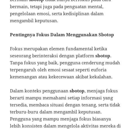
bermain, tetapi juga pada penguatan mental,
pengelolaan emosi, serta kedisiplinan dalam
mengambil keputusan.
Pentingnya Fokus Dalam Menggunakan Sbotop
Fokus merupakan elemen fundamental ketika
seseorang berinteraksi dengan platform
sbotop
.
Tanpa fokus yang baik, pengguna cenderung mudah
terpengaruh oleh emosi sesaat seperti euforia
kemenangan atau kekecewaan akibat kekalahan.
Dalam konteks penggunaan
sbotop
, menjaga fokus
berarti mampu memahami setiap informasi yang
tersedia, membaca situasi dengan tenang, serta tidak
terburu-buru dalam mengambil keputusan.
Pengguna yang mampu menjaga fokus biasanya
lebih konsisten dalam mengelola aktivitas mereka di