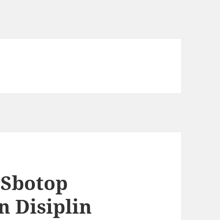
 Sbotop
 Disiplin