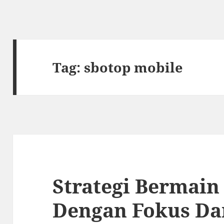
Tag:
sbotop mobile
Strategi Bermain
Dengan Fokus Dan