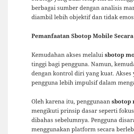
berbagai sumber dengan analisis ma
diambil lebih objektif dan tidak emos
Pemanfaatan Sbotop Mobile Secara 
Kemudahan akses melalui
sbotop mo
tinggi bagi pengguna. Namun, kemuda
dengan kontrol diri yang kuat. Akses
pengguna lebih impulsif dalam meng
Oleh karena itu, penggunaan
sbotop 
mengikuti prinsip dasar seperti fokus
dibahas sebelumnya. Pengguna disar
menggunakan platform secara berle