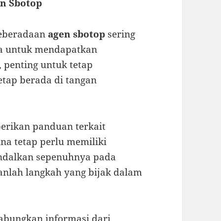
n Sbotop
 keberadaan
agen sbotop
sering
na untuk mendapatkan
 penting untuk tetap
tap berada di tangan
rikan panduan terkait
a tetap perlu memiliki
andalkan sepenuhnya pada
kanlah langkah yang bijak dalam
gabungkan informasi dari