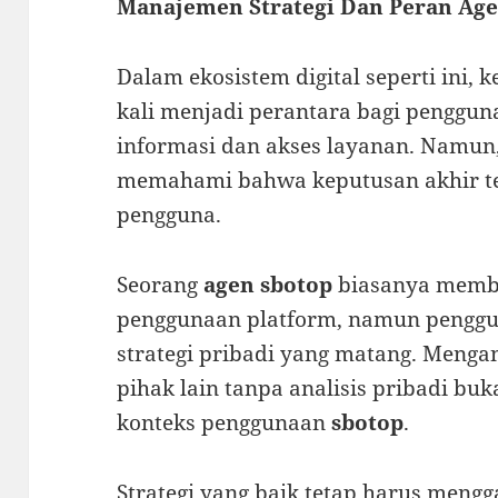
Manajemen Strategi Dan Peran Age
Dalam ekosistem digital seperti ini,
kali menjadi perantara bagi penggu
informasi dan akses layanan. Namun,
memahami bahwa keputusan akhir te
pengguna.
Seorang
agen sbotop
biasanya membe
penggunaan platform, namun penggun
strategi pribadi yang matang. Meng
pihak lain tanpa analisis pribadi bu
konteks penggunaan
sbotop
.
Strategi yang baik tetap harus meng