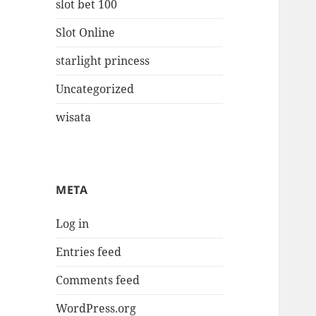
slot bet 100
Slot Online
starlight princess
Uncategorized
wisata
META
Log in
Entries feed
Comments feed
WordPress.org