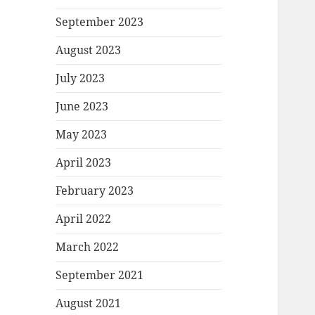
September 2023
August 2023
July 2023
June 2023
May 2023
April 2023
February 2023
April 2022
March 2022
September 2021
August 2021