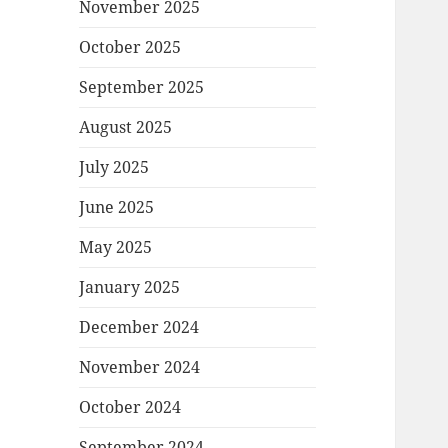
November 2025
October 2025
September 2025
August 2025
July 2025
June 2025
May 2025
January 2025
December 2024
November 2024
October 2024
September 2024