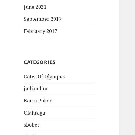
June 2021
September 2017
February 2017
CATEGORIES
Gates Of Olympus
judi online
Kartu Poker
Olahraga
sbobet