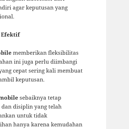
ndiri agar keputusan yang
ional.
Efektif
bile
memberikan fleksibilitas
han ini juga perlu diimbangi
 yang cepat sering kali membuat
ambil keputusan.
mobile
sebaiknya tetap
 dan disiplin yang telah
ankan untuk tidak
bihan hanya karena kemudahan