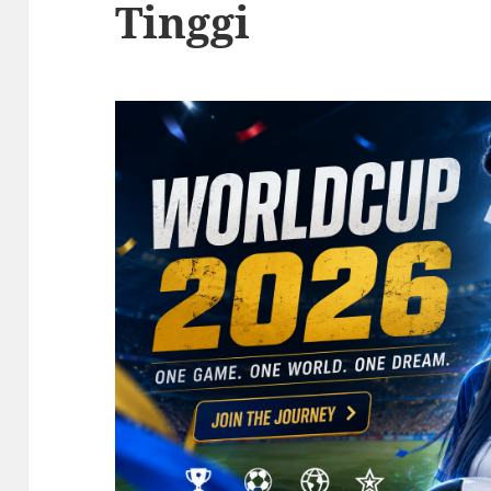
Tinggi