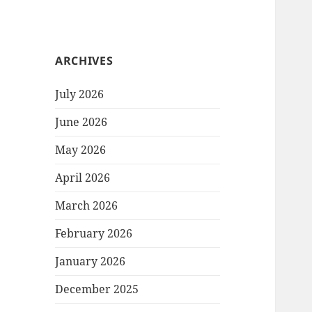
ARCHIVES
July 2026
June 2026
May 2026
April 2026
March 2026
February 2026
January 2026
December 2025