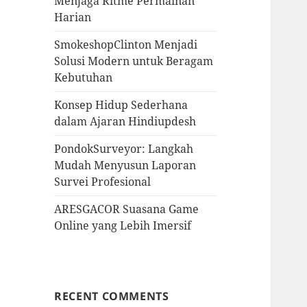
Menjaga Ritme Permainan
Harian
SmokeshopClinton Menjadi
Solusi Modern untuk Beragam
Kebutuhan
Konsep Hidup Sederhana
dalam Ajaran Hindiupdesh
PondokSurveyor: Langkah
Mudah Menyusun Laporan
Survei Profesional
ARESGACOR Suasana Game
Online yang Lebih Imersif
RECENT COMMENTS