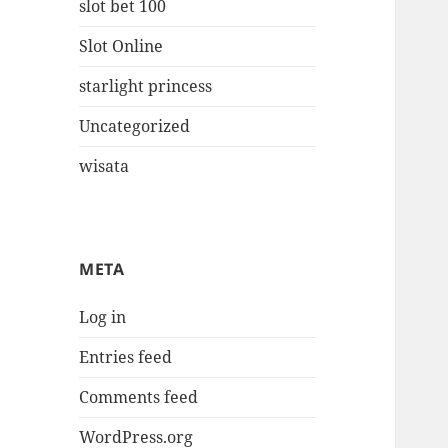
slot bet 100
Slot Online
starlight princess
Uncategorized
wisata
META
Log in
Entries feed
Comments feed
WordPress.org