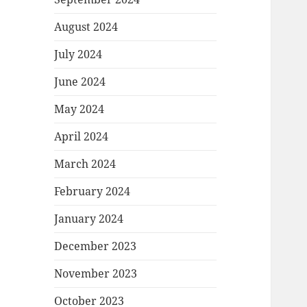
August 2024
July 2024
June 2024
May 2024
April 2024
March 2024
February 2024
January 2024
December 2023
November 2023
October 2023