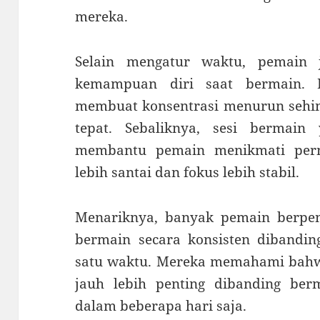
mereka.
Selain mengatur waktu, pemain
kemampuan diri saat bermain. B
membuat konsentrasi menurun sehin
tepat. Sebaliknya, sesi bermain 
membantu pemain menikmati per
lebih santai dan fokus lebih stabil.
Menariknya, banyak pemain berpen
bermain secara konsisten dibandin
satu waktu. Mereka memahami bah
jauh lebih penting dibanding ber
dalam beberapa hari saja.