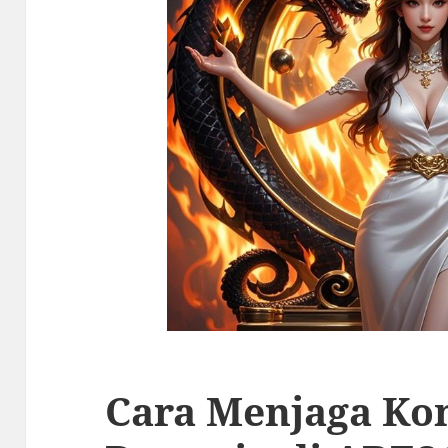
Cara Menjaga Kon