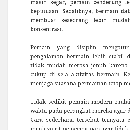
masih segar, pemain cenderung l
keputusan. Sebaliknya, bermain dala
membuat seseorang lebih mudah
konsentrasi.
Pemain yang disiplin mengatur
pengalaman bermain lebih stabil 
tidak mudah merasa jenuh karena m
cukup di sela aktivitas bermain. K
menjaga suasana permainan tetap me
Tidak sedikit pemain modern mulai
waktu pada perangkat mereka agar du
Cara sederhana tersebut ternyata 
menjaga ritme permainan agar tidak 