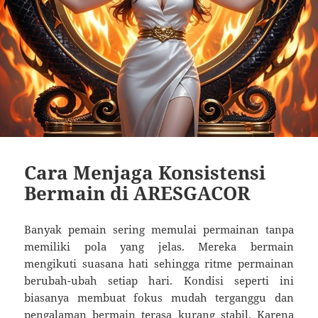
Cara Menjaga Konsistensi
Bermain di ARESGACOR
Banyak pemain sering memulai permainan tanpa
memiliki pola yang jelas. Mereka bermain
mengikuti suasana hati sehingga ritme permainan
berubah-ubah setiap hari. Kondisi seperti ini
biasanya membuat fokus mudah terganggu dan
pengalaman bermain terasa kurang stabil. Karena