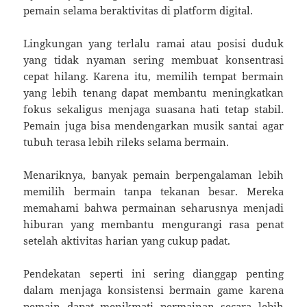
pemain selama beraktivitas di platform digital.
Lingkungan yang terlalu ramai atau posisi duduk
yang tidak nyaman sering membuat konsentrasi
cepat hilang. Karena itu, memilih tempat bermain
yang lebih tenang dapat membantu meningkatkan
fokus sekaligus menjaga suasana hati tetap stabil.
Pemain juga bisa mendengarkan musik santai agar
tubuh terasa lebih rileks selama bermain.
Menariknya, banyak pemain berpengalaman lebih
memilih bermain tanpa tekanan besar. Mereka
memahami bahwa permainan seharusnya menjadi
hiburan yang membantu mengurangi rasa penat
setelah aktivitas harian yang cukup padat.
Pendekatan seperti ini sering dianggap penting
dalam menjaga konsistensi bermain game karena
pemain dapat menikmati permainan secara lebih