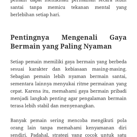
santai tanpa memicu tekanan mental yang
berlebihan setiap hari.
Pentingnya Mengenali Gaya
Bermain yang Paling Nyaman
Setiap pemain memiliki gaya bermain yang berbeda
sesuai karakter dan kebiasaan masing-masing.
Sebagian pemain lebih nyaman bermain santai,
sementara lainnya menyukai ritme permainan yang
cepat. Karena itu, memahami gaya bermain pribadi
menjadi langkah penting agar pengalaman bermain
terasa lebih stabil dan menyenangkan.
Banyak pemain sering mencoba mengikuti pola
orang lain tanpa memahami kenyamanan diri
sendiri. Padahal, strategi yang cocok untuk satu