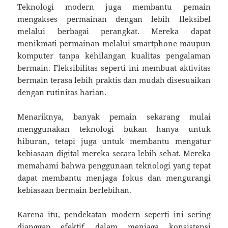
Teknologi modern juga membantu pemain
mengakses permainan dengan lebih fleksibel
melalui berbagai perangkat. Mereka dapat
menikmati permainan melalui smartphone maupun
komputer tanpa kehilangan kualitas pengalaman
bermain. Fleksibilitas seperti ini membuat aktivitas
bermain terasa lebih praktis dan mudah disesuaikan
dengan rutinitas harian.
Menariknya, banyak pemain sekarang mulai
menggunakan teknologi bukan hanya untuk
hiburan, tetapi juga untuk membantu mengatur
kebiasaan digital mereka secara lebih sehat. Mereka
memahami bahwa penggunaan teknologi yang tepat
dapat membantu menjaga fokus dan mengurangi
kebiasaan bermain berlebihan.
Karena itu, pendekatan modern seperti ini sering
dianggap efektif dalam menjaga konsistensi