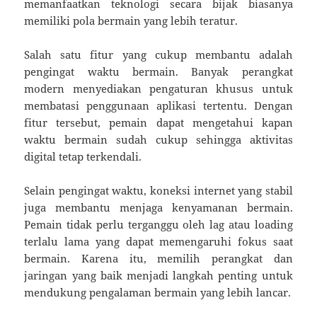
memanfaatkan teknologi secara bijak biasanya
memiliki pola bermain yang lebih teratur.
Salah satu fitur yang cukup membantu adalah
pengingat waktu bermain. Banyak perangkat
modern menyediakan pengaturan khusus untuk
membatasi penggunaan aplikasi tertentu. Dengan
fitur tersebut, pemain dapat mengetahui kapan
waktu bermain sudah cukup sehingga aktivitas
digital tetap terkendali.
Selain pengingat waktu, koneksi internet yang stabil
juga membantu menjaga kenyamanan bermain.
Pemain tidak perlu terganggu oleh lag atau loading
terlalu lama yang dapat memengaruhi fokus saat
bermain. Karena itu, memilih perangkat dan
jaringan yang baik menjadi langkah penting untuk
mendukung pengalaman bermain yang lebih lancar.