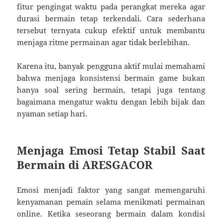
fitur pengingat waktu pada perangkat mereka agar
durasi bermain tetap terkendali. Cara sederhana
tersebut ternyata cukup efektif untuk membantu
menjaga ritme permainan agar tidak berlebihan.
Karena itu, banyak pengguna aktif mulai memahami
bahwa menjaga konsistensi bermain game bukan
hanya soal sering bermain, tetapi juga tentang
bagaimana mengatur waktu dengan lebih bijak dan
nyaman setiap hari.
Menjaga Emosi Tetap Stabil Saat
Bermain di ARESGACOR
Emosi menjadi faktor yang sangat memengaruhi
kenyamanan pemain selama menikmati permainan
online. Ketika seseorang bermain dalam kondisi