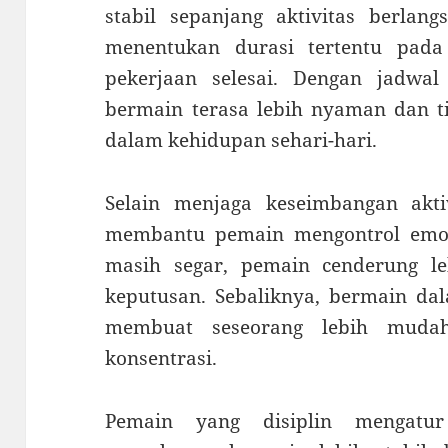
stabil sepanjang aktivitas berlan
menentukan durasi tertentu pada
pekerjaan selesai. Dengan jadwal 
bermain terasa lebih nyaman dan ti
dalam kehidupan sehari-hari.
Selain menjaga keseimbangan akti
membantu pemain mengontrol emos
masih segar, pemain cenderung l
keputusan. Sebaliknya, bermain dala
membuat seseorang lebih mudah
konsentrasi.
Pemain yang disiplin mengatur