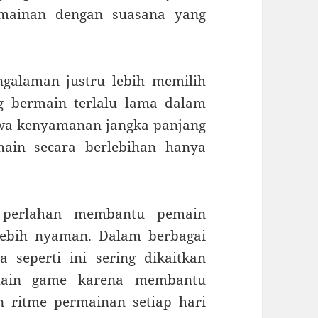
mainan dengan suasana yang
galaman justru lebih memilih
g bermain terlalu lama dalam
wa kenyamanan jangka panjang
main secara berlebihan hanya
i perlahan membantu pemain
lebih nyaman. Dalam berbagai
 seperti ini sering dikaitkan
rmain game karena membantu
 ritme permainan setiap hari