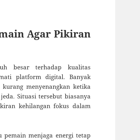
main Agar Pikiran
uh besar terhadap kualitas
ati platform digital. Banyak
 kurang menyenangkan ketika
eda. Situasi tersebut biasanya
kiran kehilangan fokus dalam
 pemain menjaga energi tetap