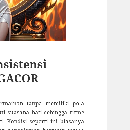
sistensi
SGACOR
rmainan tanpa memiliki pola
ti suasana hati sehingga ritme
. Kondisi seperti ini biasanya