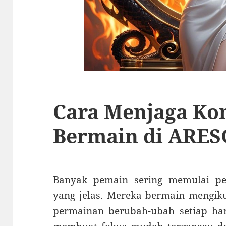
Cara Menjaga Kon
Bermain di ARE
Banyak pemain sering memulai pe
yang jelas. Mereka bermain mengiku
permainan berubah-ubah setiap hari