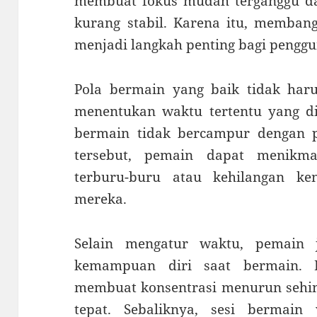
membuat fokus mudah terganggu d
kurang stabil. Karena itu, memban
menjadi langkah penting bagi penggu
Pola bermain yang baik tidak haru
menentukan waktu tertentu yang di
bermain tidak bercampur dengan 
tersebut, pemain dapat menikm
terburu-buru atau kehilangan ke
mereka.
Selain mengatur waktu, pemain
kemampuan diri saat bermain. B
membuat konsentrasi menurun sehin
tepat. Sebaliknya, sesi bermain 