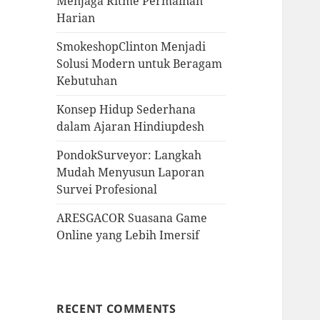
Menjaga Ritme Permainan
Harian
SmokeshopClinton Menjadi
Solusi Modern untuk Beragam
Kebutuhan
Konsep Hidup Sederhana
dalam Ajaran Hindiupdesh
PondokSurveyor: Langkah
Mudah Menyusun Laporan
Survei Profesional
ARESGACOR Suasana Game
Online yang Lebih Imersif
RECENT COMMENTS