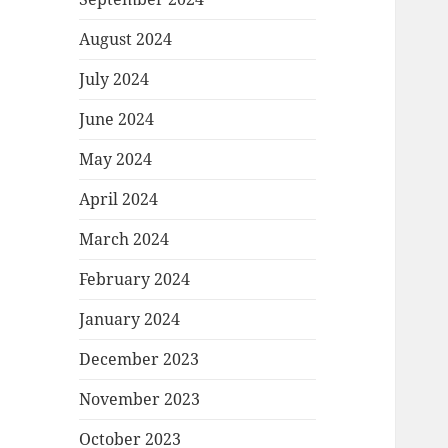
August 2024
July 2024
June 2024
May 2024
April 2024
March 2024
February 2024
January 2024
December 2023
November 2023
October 2023