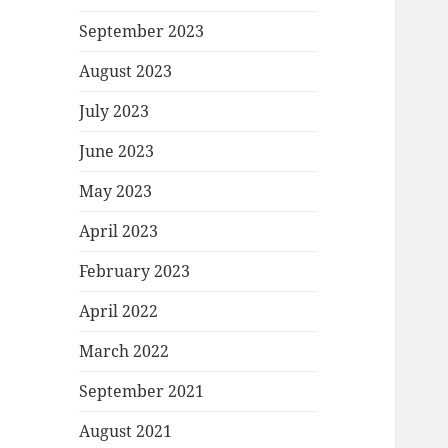
September 2023
August 2023
July 2023
June 2023
May 2023
April 2023
February 2023
April 2022
March 2022
September 2021
August 2021