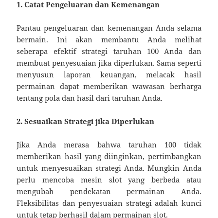
1. Catat Pengeluaran dan Kemenangan
Pantau pengeluaran dan kemenangan Anda selama
bermain. Ini akan membantu Anda melihat
seberapa efektif strategi taruhan 100 Anda dan
membuat penyesuaian jika diperlukan. Sama seperti
menyusun laporan keuangan, melacak hasil
permainan dapat memberikan wawasan berharga
tentang pola dan hasil dari taruhan Anda.
2. Sesuaikan Strategi jika Diperlukan
Jika Anda merasa bahwa taruhan 100 tidak
memberikan hasil yang diinginkan, pertimbangkan
untuk menyesuaikan strategi Anda. Mungkin Anda
perlu mencoba mesin slot yang berbeda atau
mengubah pendekatan permainan Anda.
Fleksibilitas dan penyesuaian strategi adalah kunci
untuk tetap berhasil dalam permainan slot.