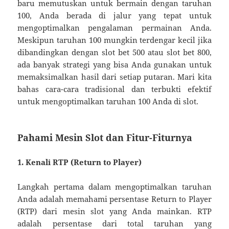
baru memutuskan untuk bermain dengan taruhan
100, Anda berada di jalur yang tepat untuk
mengoptimalkan pengalaman permainan Anda.
Meskipun taruhan 100 mungkin terdengar kecil jika
dibandingkan dengan slot bet 500 atau slot bet 800,
ada banyak strategi yang bisa Anda gunakan untuk
memaksimalkan hasil dari setiap putaran. Mari kita
bahas cara-cara tradisional dan terbukti efektif
untuk mengoptimalkan taruhan 100 Anda di slot.
Pahami Mesin Slot dan Fitur-Fiturnya
1. Kenali RTP (Return to Player)
Langkah pertama dalam mengoptimalkan taruhan
Anda adalah memahami persentase Return to Player
(RTP) dari mesin slot yang Anda mainkan. RTP
adalah persentase dari total taruhan yang