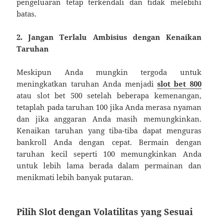
pengeluaran tetap terkendali dan tidak melebihi
batas.
2. Jangan Terlalu Ambisius dengan Kenaikan
Taruhan
Meskipun Anda mungkin tergoda untuk
meningkatkan taruhan Anda menjadi
slot bet 800
atau slot bet 500 setelah beberapa kemenangan,
tetaplah pada taruhan 100 jika Anda merasa nyaman
dan jika anggaran Anda masih memungkinkan.
Kenaikan taruhan yang tiba-tiba dapat menguras
bankroll Anda dengan cepat. Bermain dengan
taruhan kecil seperti 100 memungkinkan Anda
untuk lebih lama berada dalam permainan dan
menikmati lebih banyak putaran.
Pilih Slot dengan Volatilitas yang Sesuai