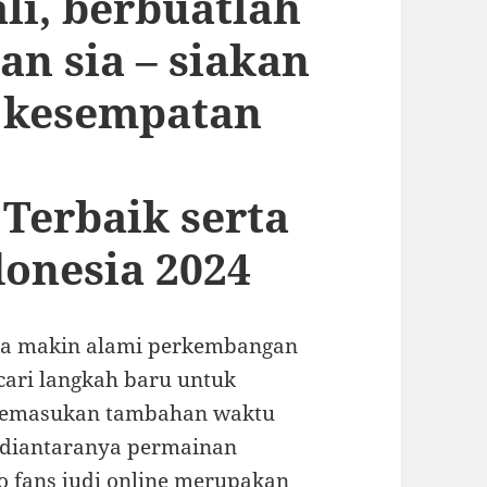
li, berbuatlah
an sia – siakan
n kesempatan
 Terbaik serta
donesia 2024
esia makin alami perkembangan
cari langkah baru untuk
i pemasukan tambahan waktu
u diantaranya permainan
o fans judi online merupakan