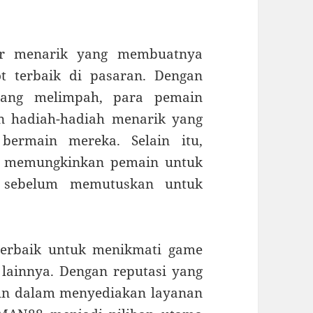
tur menarik yang membuatnya
t terbaik di pasaran. Dengan
yang melimpah, para pemain
 hadiah-hadiah menarik yang
bermain mereka. Selain itu,
ng memungkinkan pemain untuk
s sebelum memutuskan untuk
terbaik untuk menikmati game
lainnya. Dengan reputasi yang
un dalam menyediakan layanan