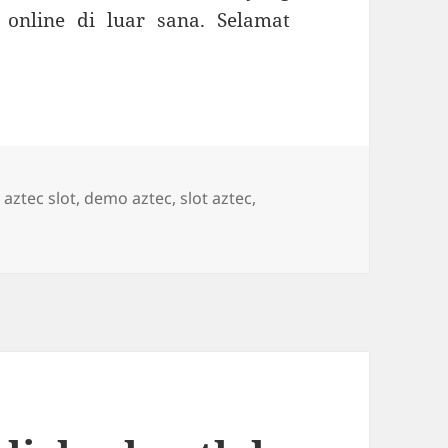
 online di luar sana. Selamat
,
aztec slot
,
demo aztec
,
slot aztec
,