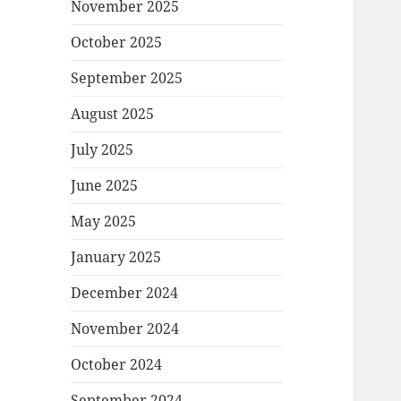
November 2025
October 2025
September 2025
August 2025
July 2025
June 2025
May 2025
January 2025
December 2024
November 2024
October 2024
September 2024