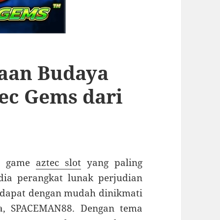
yaan Budaya
ec Gems dari
tu game
aztec slot
yang paling
dia perangkat lunak perjudian
i dapat dengan mudah dinikmati
uka, SPACEMAN88. Dengan tema