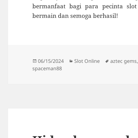
bermanfaat bagi para pecinta slot
bermain dan semoga berhasil!
Posted
Categories
Tags
06/15/2024
Slot Online
aztec gems
on
spaceman88