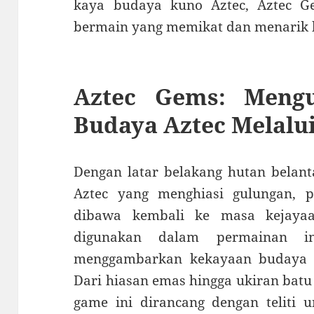
kaya budaya kuno Aztec, Aztec 
bermain yang memikat dan menarik 
Aztec Gems: Meng
Budaya Aztec Melalui
Dengan latar belakang hutan belan
Aztec yang menghiasi gulungan, 
dibawa kembali ke masa kejayaa
digunakan dalam permainan i
menggambarkan kekayaan budaya A
Dari hiasan emas hingga ukiran batu 
game ini dirancang dengan teliti