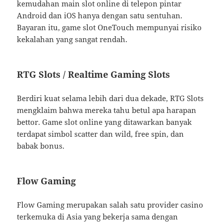
kemudahan main slot online di telepon pintar
Android dan iOS hanya dengan satu sentuhan.
Bayaran itu, game slot OneTouch mempunyai risiko
kekalahan yang sangat rendah.
RTG Slots / Realtime Gaming Slots
Berdiri kuat selama lebih dari dua dekade, RTG Slots
mengklaim bahwa mereka tahu betul apa harapan
bettor. Game slot online yang ditawarkan banyak
terdapat simbol scatter dan wild, free spin, dan
babak bonus.
Flow Gaming
Flow Gaming merupakan salah satu provider casino
terkemuka di Asia yang bekerja sama dengan