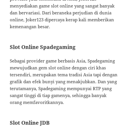
menyediakan game slot online yang sangat banyak
dan bervariasi. Dari beraneka perjudian di dunia
online, Joker123 dipercaya kerap kali memberikan
kemenangan besar.
Slot Online Spadegaming
Sebagai provider game berbasis Asia, Spadegaming
mewujudkan gem slot online dengan ciri khas
tersendiri, merupakan tema tradisi Asia tapi dengan
grafik dan efek bunyi yang menakjubkan. Dan yang
terutamanya, Spadegaming mempunyai RTP yang
sangat tinggi di tiap gamenya, sehingga banyak
orang memfavoritkannya.
Slot Online JDB