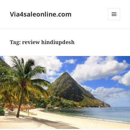
Via4saleonline.com
MENU
AND
WIDGETS
Tag:
review hindiupdesh