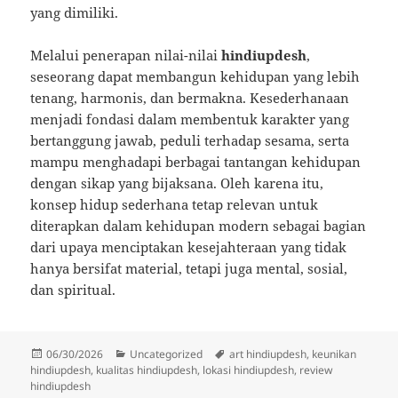
yang dimiliki.
Melalui penerapan nilai-nilai
hindiupdesh
,
seseorang dapat membangun kehidupan yang lebih
tenang, harmonis, dan bermakna. Kesederhanaan
menjadi fondasi dalam membentuk karakter yang
bertanggung jawab, peduli terhadap sesama, serta
mampu menghadapi berbagai tantangan kehidupan
dengan sikap yang bijaksana. Oleh karena itu,
konsep hidup sederhana tetap relevan untuk
diterapkan dalam kehidupan modern sebagai bagian
dari upaya menciptakan kesejahteraan yang tidak
hanya bersifat material, tetapi juga mental, sosial,
dan spiritual.
Posted
Categories
Tags
06/30/2026
Uncategorized
art hindiupdesh
,
keunikan
on
hindiupdesh
,
kualitas hindiupdesh
,
lokasi hindiupdesh
,
review
hindiupdesh