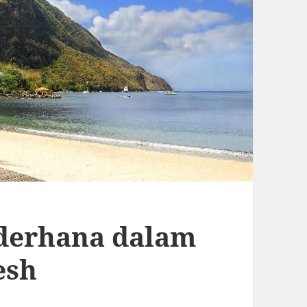
derhana dalam
esh