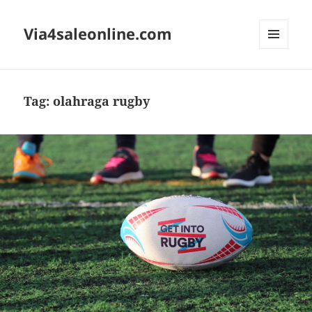
Via4saleonline.com
MENU
AND
WIDGETS
Tag:
olahraga rugby