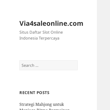
Via4saleonline.com
Situs Daftar Slot Online
Indonesia Terpercaya
Search
for:
RECENT POSTS
Strategi Mahjong untuk