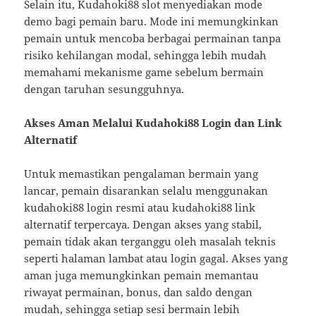
Selain itu, Kudahoki88 slot menyediakan mode
demo bagi pemain baru. Mode ini memungkinkan
pemain untuk mencoba berbagai permainan tanpa
risiko kehilangan modal, sehingga lebih mudah
memahami mekanisme game sebelum bermain
dengan taruhan sesungguhnya.
Akses Aman Melalui Kudahoki88 Login dan Link
Alternatif
Untuk memastikan pengalaman bermain yang
lancar, pemain disarankan selalu menggunakan
kudahoki88 login resmi atau kudahoki88 link
alternatif terpercaya. Dengan akses yang stabil,
pemain tidak akan terganggu oleh masalah teknis
seperti halaman lambat atau login gagal. Akses yang
aman juga memungkinkan pemain memantau
riwayat permainan, bonus, dan saldo dengan
mudah, sehingga setiap sesi bermain lebih