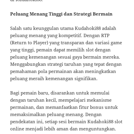
Peluang Menang Tinggi dan Strategi Bermain
Salah satu keunggulan utama Kudahoki88 adalah
peluang menang yang kompetitif. Dengan RTP
(Return to Player) yang transparan dan variasi game
yang tinggi, pemain dapat memilih slot dengan
peluang kemenangan sesuai gaya bermain mereka.
Menggabungkan strategi taruhan yang tepat dengan
pemahaman pola permainan akan meningkatkan
peluang meraih kemenangan signifikan.
Bagi pemain baru, disarankan untuk memulai
dengan taruhan kecil, mempelajari mekanisme
permainan, dan memanfaatkan fitur bonus untuk
memaksimalkan peluang menang. Dengan
pendekatan ini, setiap sesi bermain Kudahoki88 slot
online menjadi lebih aman dan menguntungkan.