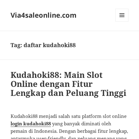
Via4saleonline.com
MENU
AND
WIDGETS
Tag:
daftar kudahoki88
Kudahoki88: Main Slot
Online dengan Fitur
Lengkap dan Peluang Tinggi
Kudahoki88 menjadi salah satu platform slot online
login kudahoki88
yang banyak diminati oleh
pemain di Indonesia. Dengan berbagai fitur lengkap,
antarmuka user-friendly, dan peluang menang yang