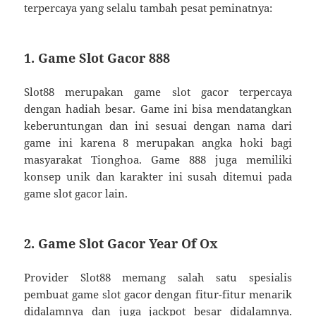
terpercaya yang selalu tambah pesat peminatnya:
1. Game Slot Gacor 888
Slot88 merupakan game slot gacor terpercaya
dengan hadiah besar. Game ini bisa mendatangkan
keberuntungan dan ini sesuai dengan nama dari
game ini karena 8 merupakan angka hoki bagi
masyarakat Tionghoa. Game 888 juga memiliki
konsep unik dan karakter ini susah ditemui pada
game slot gacor lain.
2. Game Slot Gacor Year Of Ox
Provider Slot88 memang salah satu spesialis
pembuat game slot gacor dengan fitur-fitur menarik
didalamnya dan juga jackpot besar didalamnya.