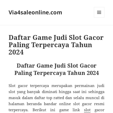
Via4saleonline.com
MENU
AND
WIDGETS
Daftar Game Judi Slot Gacor
Paling Terpercaya Tahun
2024
Daftar Game Judi Slot Gacor
Paling Terpercaya Tahun 2024
Slot gacor terpercaya merupakan permainan judi
slot yang banyak diminati hingga saat ini sehingga
masuk dalam daftar top ratted dan selalu muncul di
halaman beranda bandar online slot gacor resmi
terpercaya. Berikut ini game link
slot
gacor