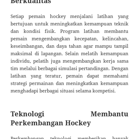
Berkualitas
Setiap pemain hockey menjalani latihan yang
bertujuan untuk meningkatkan kemampuan teknik
dan kondisi fisik. Program latihan membantu
pemain mengembangkan kecepatan, kelincahan,
keseimbangan, dan daya tahan agar mampu tampil
maksimal di lapangan. Selain melatih kemampuan
individu, pelatih juga mengembangkan kerja sama
tim melalui berbagai simulasi pertandingan. Dengan
latihan yang teratur, pemain dapat memahami
strategi permainan dan meningkatkan kemampuan
menghadapi berbagai situasi selama kompetisi.
Teknologi Membantu
Perkembangan Hockey
Perkembangan teknologi memberikan banyak