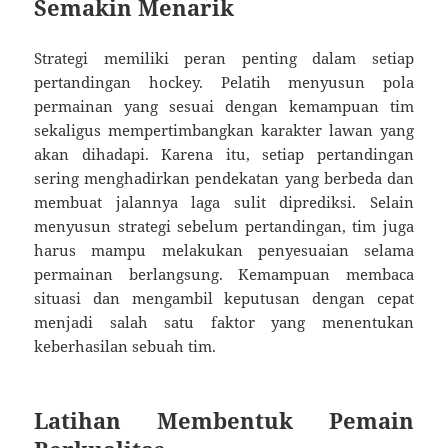
Semakin Menarik
Strategi memiliki peran penting dalam setiap
pertandingan hockey. Pelatih menyusun pola
permainan yang sesuai dengan kemampuan tim
sekaligus mempertimbangkan karakter lawan yang
akan dihadapi. Karena itu, setiap pertandingan
sering menghadirkan pendekatan yang berbeda dan
membuat jalannya laga sulit diprediksi. Selain
menyusun strategi sebelum pertandingan, tim juga
harus mampu melakukan penyesuaian selama
permainan berlangsung. Kemampuan membaca
situasi dan mengambil keputusan dengan cepat
menjadi salah satu faktor yang menentukan
keberhasilan sebuah tim.
Latihan Membentuk Pemain