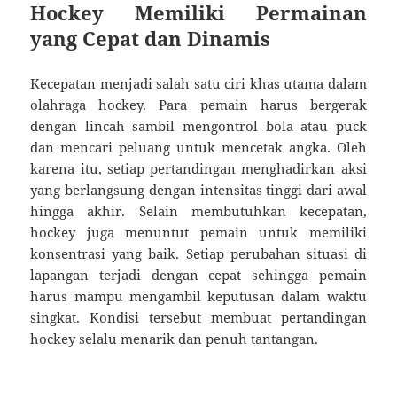
Hockey Memiliki Permainan
yang Cepat dan Dinamis
Kecepatan menjadi salah satu ciri khas utama dalam
olahraga hockey. Para pemain harus bergerak
dengan lincah sambil mengontrol bola atau puck
dan mencari peluang untuk mencetak angka. Oleh
karena itu, setiap pertandingan menghadirkan aksi
yang berlangsung dengan intensitas tinggi dari awal
hingga akhir. Selain membutuhkan kecepatan,
hockey juga menuntut pemain untuk memiliki
konsentrasi yang baik. Setiap perubahan situasi di
lapangan terjadi dengan cepat sehingga pemain
harus mampu mengambil keputusan dalam waktu
singkat. Kondisi tersebut membuat pertandingan
hockey selalu menarik dan penuh tantangan.