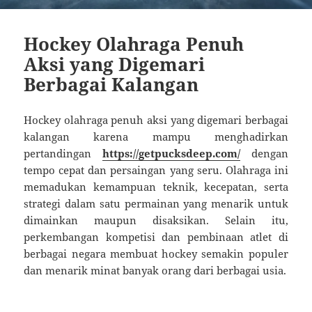
Hockey Olahraga Penuh
Aksi yang Digemari
Berbagai Kalangan
Hockey olahraga penuh aksi yang digemari berbagai
kalangan karena mampu menghadirkan
pertandingan
https://getpucksdeep.com/
dengan
tempo cepat dan persaingan yang seru. Olahraga ini
memadukan kemampuan teknik, kecepatan, serta
strategi dalam satu permainan yang menarik untuk
dimainkan maupun disaksikan. Selain itu,
perkembangan kompetisi dan pembinaan atlet di
berbagai negara membuat hockey semakin populer
dan menarik minat banyak orang dari berbagai usia.