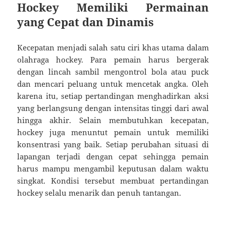
Hockey Memiliki Permainan
yang Cepat dan Dinamis
Kecepatan menjadi salah satu ciri khas utama dalam
olahraga hockey. Para pemain harus bergerak
dengan lincah sambil mengontrol bola atau puck
dan mencari peluang untuk mencetak angka. Oleh
karena itu, setiap pertandingan menghadirkan aksi
yang berlangsung dengan intensitas tinggi dari awal
hingga akhir. Selain membutuhkan kecepatan,
hockey juga menuntut pemain untuk memiliki
konsentrasi yang baik. Setiap perubahan situasi di
lapangan terjadi dengan cepat sehingga pemain
harus mampu mengambil keputusan dalam waktu
singkat. Kondisi tersebut membuat pertandingan
hockey selalu menarik dan penuh tantangan.