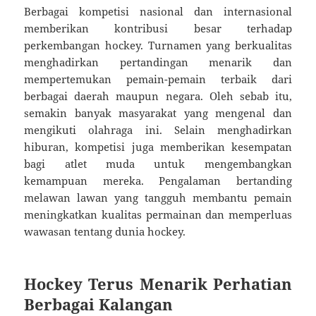
Berbagai kompetisi nasional dan internasional
memberikan kontribusi besar terhadap
perkembangan hockey. Turnamen yang berkualitas
menghadirkan pertandingan menarik dan
mempertemukan pemain-pemain terbaik dari
berbagai daerah maupun negara. Oleh sebab itu,
semakin banyak masyarakat yang mengenal dan
mengikuti olahraga ini. Selain menghadirkan
hiburan, kompetisi juga memberikan kesempatan
bagi atlet muda untuk mengembangkan
kemampuan mereka. Pengalaman bertanding
melawan lawan yang tangguh membantu pemain
meningkatkan kualitas permainan dan memperluas
wawasan tentang dunia hockey.
Hockey Terus Menarik Perhatian
Berbagai Kalangan