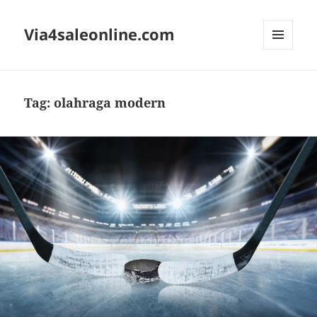
Via4saleonline.com
MENU
AND
WIDGETS
Tag:
olahraga modern