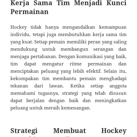
Kerja Sama Tim Menjadi Kunci
Permainan
Hockey tidak hanya mengandalkan kemampuan
individu, tetapi juga membutuhkan kerja sama tim
yang kuat. Setiap pemain memiliki peran yang saling
mendukung untuk membangun serangan dan
menjaga pertahanan. Dengan komunikasi yang baik,
tim dapat mengatur ritme permainan dan
menciptakan peluang yang lebih efektif. Selain itu,
kekompakan tim membantu pemain menghadapi
tekanan dari lawan. Ketika setiap anggota
memahami tugasnya, strategi yang telah disusun
dapat berjalan dengan baik dan meningkatkan
peluang untuk meraih kemenangan.
Strategi Membuat Hockey