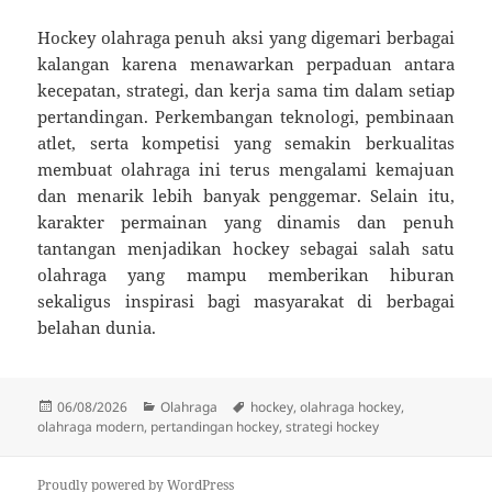
Hockey olahraga penuh aksi yang digemari berbagai
kalangan karena menawarkan perpaduan antara
kecepatan, strategi, dan kerja sama tim dalam setiap
pertandingan. Perkembangan teknologi, pembinaan
atlet, serta kompetisi yang semakin berkualitas
membuat olahraga ini terus mengalami kemajuan
dan menarik lebih banyak penggemar. Selain itu,
karakter permainan yang dinamis dan penuh
tantangan menjadikan hockey sebagai salah satu
olahraga yang mampu memberikan hiburan
sekaligus inspirasi bagi masyarakat di berbagai
belahan dunia.
Posted
Categories
Tags
06/08/2026
Olahraga
hockey
,
olahraga hockey
,
on
olahraga modern
,
pertandingan hockey
,
strategi hockey
Proudly powered by WordPress