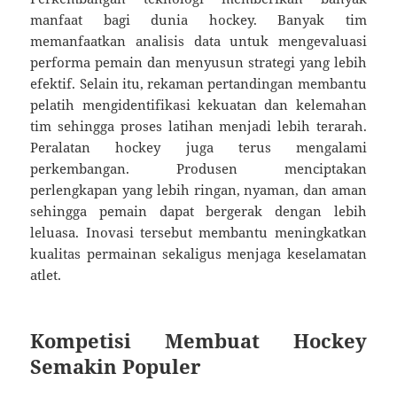
manfaat bagi dunia hockey. Banyak tim
memanfaatkan analisis data untuk mengevaluasi
performa pemain dan menyusun strategi yang lebih
efektif. Selain itu, rekaman pertandingan membantu
pelatih mengidentifikasi kekuatan dan kelemahan
tim sehingga proses latihan menjadi lebih terarah.
Peralatan hockey juga terus mengalami
perkembangan. Produsen menciptakan
perlengkapan yang lebih ringan, nyaman, dan aman
sehingga pemain dapat bergerak dengan lebih
leluasa. Inovasi tersebut membantu meningkatkan
kualitas permainan sekaligus menjaga keselamatan
atlet.
Kompetisi Membuat Hockey
Semakin Populer