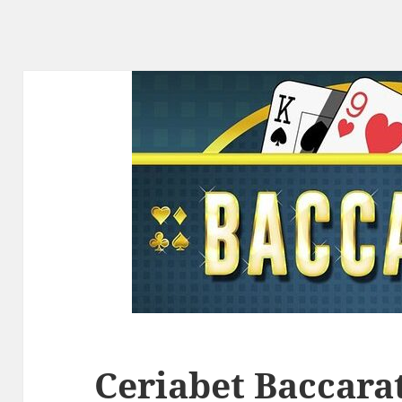
Ceriabet Baccara