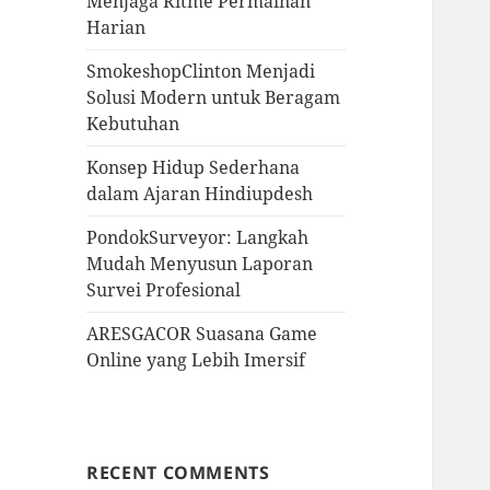
Menjaga Ritme Permainan
Harian
SmokeshopClinton Menjadi
Solusi Modern untuk Beragam
Kebutuhan
Konsep Hidup Sederhana
dalam Ajaran Hindiupdesh
PondokSurveyor: Langkah
Mudah Menyusun Laporan
Survei Profesional
ARESGACOR Suasana Game
Online yang Lebih Imersif
RECENT COMMENTS