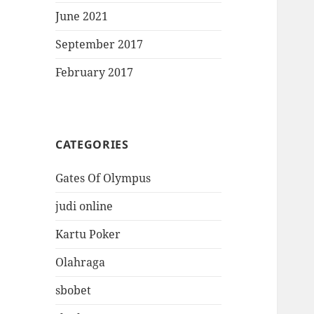
June 2021
September 2017
February 2017
CATEGORIES
Gates Of Olympus
judi online
Kartu Poker
Olahraga
sbobet