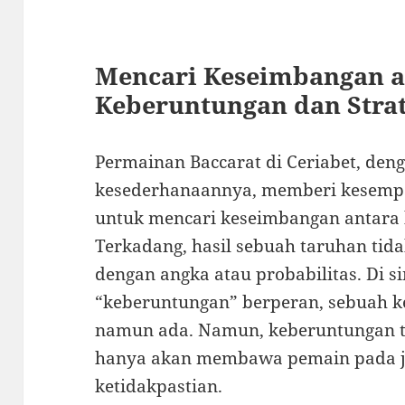
Mencari Keseimbangan a
Keberuntungan dan Strat
Permainan Baccarat di Ceriabet, den
kesederhanaannya, memberi kesempa
untuk mencari keseimbangan antara 
Terkadang, hasil sebuah taruhan tid
dengan angka atau probabilitas. Di s
“keberuntungan” berperan, sebuah ke
namun ada. Namun, keberuntungan t
hanya akan membawa pemain pada j
ketidakpastian.