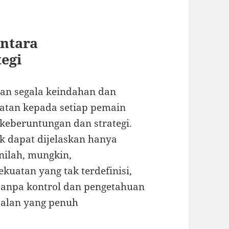
ntara
egi
gan segala keindahan dan
tan kepada setiap pemain
keberuntungan dan strategi.
ak dapat dijelaskan hanya
inilah, mungkin,
kuatan yang tak terdefinisi,
anpa kontrol dan pengetahuan
alan yang penuh