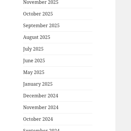
November 2025
October 2025
September 2025
August 2025
July 2025
June 2025
May 2025
January 2025
December 2024
November 2024
October 2024
September 2024