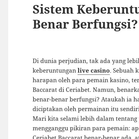
Sistem Keberunt
Benar Berfungsi?
Di dunia perjudian, tak ada yang leb
keberuntungan
live casino
. Sebuah 
harapan oleh para pemain kasino, 
Baccarat di Ceriabet. Namun, benar
benar-benar berfungsi? Ataukah ia h
diciptakan oleh permainan itu sendi
Mari kita selami lebih dalam tentang
mengganggu pikiran para pemain: a
Ceriabet Baccarat benar-benar ada, a