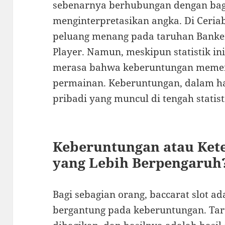
sebenarnya berhubungan dengan bag
menginterpretasikan angka. Di Ceriabe
peluang menang pada taruhan Banker
Player. Namun, meskipun statistik ini 
merasa bahwa keberuntungan memeng
permainan. Keberuntungan, dalam hal
pribadi yang muncul di tengah statist
Keberuntungan atau Ket
yang Lebih Berpengaruh
Bagi sebagian orang, baccarat slot a
bergantung pada keberuntungan. Tar