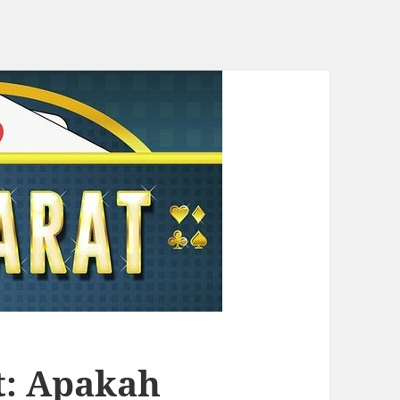
t: Apakah