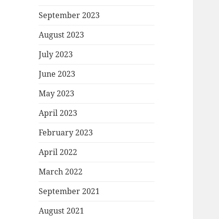
September 2023
August 2023
July 2023
June 2023
May 2023
April 2023
February 2023
April 2022
March 2022
September 2021
August 2021