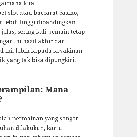
aimana kita
t slot atau baccarat casino,
 lebih tinggi dibandingkan
jelas, sering kali pemain tetap
aruhi hasil akhir dari
 ini, lebih kepada keyakinan
ik yang tak bisa dipungkiri.
erampilan: Mana
?
dalah permainan yang sangat
uhan dilakukan, kartu