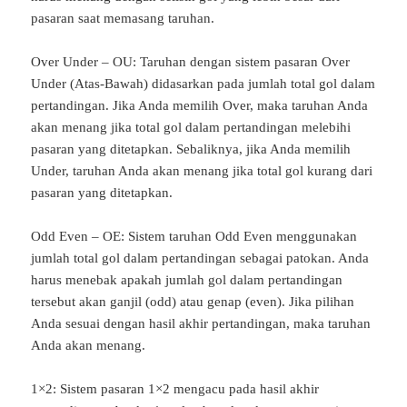
pasaran saat memasang taruhan.
Over Under – OU: Taruhan dengan sistem pasaran Over
Under (Atas-Bawah) didasarkan pada jumlah total gol dalam
pertandingan. Jika Anda memilih Over, maka taruhan Anda
akan menang jika total gol dalam pertandingan melebihi
pasaran yang ditetapkan. Sebaliknya, jika Anda memilih
Under, taruhan Anda akan menang jika total gol kurang dari
pasaran yang ditetapkan.
Odd Even – OE: Sistem taruhan Odd Even menggunakan
jumlah total gol dalam pertandingan sebagai patokan. Anda
harus menebak apakah jumlah gol dalam pertandingan
tersebut akan ganjil (odd) atau genap (even). Jika pilihan
Anda sesuai dengan hasil akhir pertandingan, maka taruhan
Anda akan menang.
1×2: Sistem pasaran 1×2 mengacu pada hasil akhir