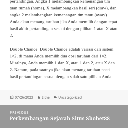
pertandingan. Angka 1 melambangkan kemenangan tim
tuan rumah (home), X melambangkan hasil seri (draw), dan
angka 2 melambangkan kemenangan tim tamu (away).
Anda akan menang taruhan jika Anda memilih dengan tepat
hasil akhir pertandingan sesuai dengan pilihan 1 atau X atau
2.
Double Chance: Double Chance adalah variasi dari sistem
1×2, di mana Anda memilih dua opsi taruhan dari 1×2.
Misalnya, Anda memilih 1 dan X, atau 1 dan 2, atau X dan
2. Namun, pada saatnya jika akan menang taruhan pasti
hasil pertandingan sesuai dengan salah satu pilihan Anda.
Posted
Author
Categories
07/26/2023
Eithe
Uncategorized
on
Post
PREVIOUS
navigation
Perkembangan Sejarah Situs Sbobet88
Previous
post: