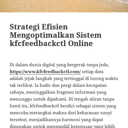
Strategi Efisien
Mengoptimalkan Sistem
kfcfeedbackctl Online
Di dalam dunia digital yang bergerak tanpa jeda,
https://www.kfcfeedbackctl.com/
setiap data
adalah jejak langkah yang tertinggal di lorong waktu
tak terlihat. Ia hadir dan pergi dalam kecepatan
cahaya, meninggalkan fragmen informasi yang
menunggu untuk dipahami. Di tengah aliran tanpa
henti itu, kfcfeedbackctl berdiri sebagai sistem yang
mencoba merangkai makna dari kekacauan sunyi
tersebut, menjadikannya harmoni yang dapat
digunakan untuk mengambil keputusan yang lebih