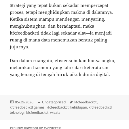
Strategi yang tepat bukan sekadar mempercepat
proses, tetapi menghidupkan makna di dalamnya.
Ketika sistem mampu mendengar, menyaring,
menghubungkan, dan beradaptasi, maka
kfcfeedbackctl tidak lagi sekadar alat—ia menjadi
ruang di mana data menemukan bentuk paling
jujurnya.
Dan dalam ruang itu, efisiensi bukan hanya angka,
melainkan harmoni yang lahir dari keteraturan
yang tenang di tengah hiruk pikuk dunia digital.
Posted
Categories
Tags
05/29/2026
Uncategorized
kfcfeedbackctl
,
on
kfcfeedbackctl games
,
kfcfeedbackctl kehidupan
,
kfcfeedbackctl
teknologi
,
kfcfeedbackctl wisata
Proudly powered by WordPress