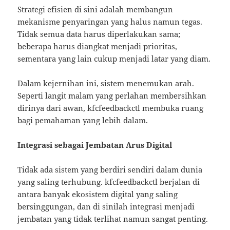
Strategi efisien di sini adalah membangun
mekanisme penyaringan yang halus namun tegas.
Tidak semua data harus diperlakukan sama;
beberapa harus diangkat menjadi prioritas,
sementara yang lain cukup menjadi latar yang diam.
Dalam kejernihan ini, sistem menemukan arah.
Seperti langit malam yang perlahan membersihkan
dirinya dari awan, kfcfeedbackctl membuka ruang
bagi pemahaman yang lebih dalam.
Integrasi sebagai Jembatan Arus Digital
Tidak ada sistem yang berdiri sendiri dalam dunia
yang saling terhubung. kfcfeedbackctl berjalan di
antara banyak ekosistem digital yang saling
bersinggungan, dan di sinilah integrasi menjadi
jembatan yang tidak terlihat namun sangat penting.