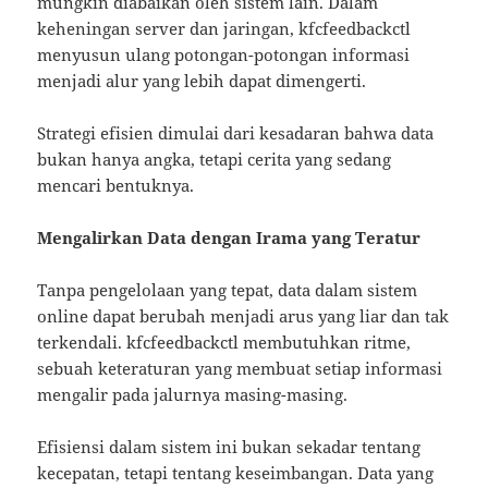
mungkin diabaikan oleh sistem lain. Dalam
keheningan server dan jaringan, kfcfeedbackctl
menyusun ulang potongan-potongan informasi
menjadi alur yang lebih dapat dimengerti.
Strategi efisien dimulai dari kesadaran bahwa data
bukan hanya angka, tetapi cerita yang sedang
mencari bentuknya.
Mengalirkan Data dengan Irama yang Teratur
Tanpa pengelolaan yang tepat, data dalam sistem
online dapat berubah menjadi arus yang liar dan tak
terkendali. kfcfeedbackctl membutuhkan ritme,
sebuah keteraturan yang membuat setiap informasi
mengalir pada jalurnya masing-masing.
Efisiensi dalam sistem ini bukan sekadar tentang
kecepatan, tetapi tentang keseimbangan. Data yang