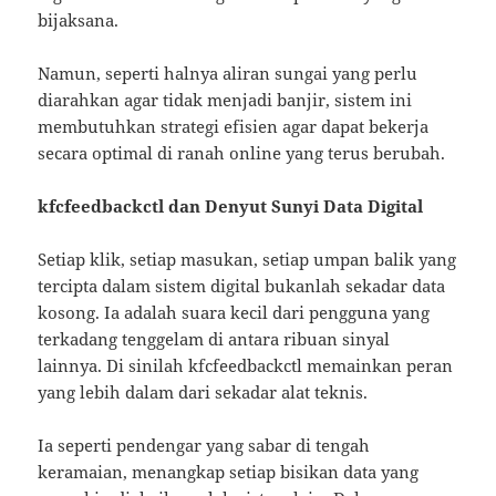
bijaksana.
Namun, seperti halnya aliran sungai yang perlu
diarahkan agar tidak menjadi banjir, sistem ini
membutuhkan strategi efisien agar dapat bekerja
secara optimal di ranah online yang terus berubah.
kfcfeedbackctl dan Denyut Sunyi Data Digital
Setiap klik, setiap masukan, setiap umpan balik yang
tercipta dalam sistem digital bukanlah sekadar data
kosong. Ia adalah suara kecil dari pengguna yang
terkadang tenggelam di antara ribuan sinyal
lainnya. Di sinilah kfcfeedbackctl memainkan peran
yang lebih dalam dari sekadar alat teknis.
Ia seperti pendengar yang sabar di tengah
keramaian, menangkap setiap bisikan data yang