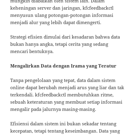
mungkin diabaikan oleh sistem lain. Dalam
keheningan server dan jaringan, kfcfeedbackctl
menyusun ulang potongan-potongan informasi
menjadi alur yang lebih dapat dimengerti.
Strategi efisien dimulai dari kesadaran bahwa data
bukan hanya angka, tetapi cerita yang sedang
mencari bentuknya.
Mengalirkan Data dengan Irama yang Teratur
Tanpa pengelolaan yang tepat, data dalam sistem
online dapat berubah menjadi arus yang liar dan tak
terkendali. kfcfeedbackctl membutuhkan ritme,
sebuah keteraturan yang membuat setiap informasi
mengalir pada jalurnya masing-masing.
Efisiensi dalam sistem ini bukan sekadar tentang
kecepatan, tetapi tentang keseimbangan. Data yang