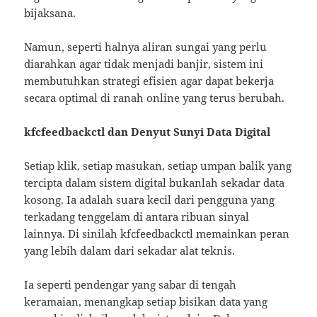
bijaksana.
Namun, seperti halnya aliran sungai yang perlu
diarahkan agar tidak menjadi banjir, sistem ini
membutuhkan strategi efisien agar dapat bekerja
secara optimal di ranah online yang terus berubah.
kfcfeedbackctl dan Denyut Sunyi Data Digital
Setiap klik, setiap masukan, setiap umpan balik yang
tercipta dalam sistem digital bukanlah sekadar data
kosong. Ia adalah suara kecil dari pengguna yang
terkadang tenggelam di antara ribuan sinyal
lainnya. Di sinilah kfcfeedbackctl memainkan peran
yang lebih dalam dari sekadar alat teknis.
Ia seperti pendengar yang sabar di tengah
keramaian, menangkap setiap bisikan data yang