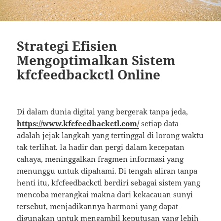
Strategi Efisien
Mengoptimalkan Sistem
kfcfeedbackctl Online
Di dalam dunia digital yang bergerak tanpa jeda,
https://www.kfcfeedbackctl.com/
setiap data
adalah jejak langkah yang tertinggal di lorong waktu
tak terlihat. Ia hadir dan pergi dalam kecepatan
cahaya, meninggalkan fragmen informasi yang
menunggu untuk dipahami. Di tengah aliran tanpa
henti itu, kfcfeedbackctl berdiri sebagai sistem yang
mencoba merangkai makna dari kekacauan sunyi
tersebut, menjadikannya harmoni yang dapat
digunakan untuk mengambil keputusan yang lebih