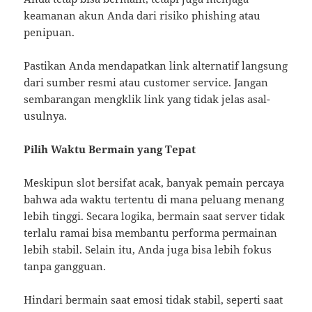
keamanan akun Anda dari risiko phishing atau
penipuan.
Pastikan Anda mendapatkan link alternatif langsung
dari sumber resmi atau customer service. Jangan
sembarangan mengklik link yang tidak jelas asal-
usulnya.
Pilih Waktu Bermain yang Tepat
Meskipun slot bersifat acak, banyak pemain percaya
bahwa ada waktu tertentu di mana peluang menang
lebih tinggi. Secara logika, bermain saat server tidak
terlalu ramai bisa membantu performa permainan
lebih stabil. Selain itu, Anda juga bisa lebih fokus
tanpa gangguan.
Hindari bermain saat emosi tidak stabil, seperti saat