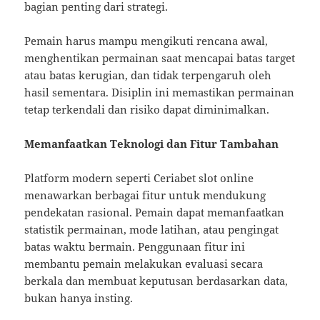
bagian penting dari strategi.
Pemain harus mampu mengikuti rencana awal,
menghentikan permainan saat mencapai batas target
atau batas kerugian, dan tidak terpengaruh oleh
hasil sementara. Disiplin ini memastikan permainan
tetap terkendali dan risiko dapat diminimalkan.
Memanfaatkan Teknologi dan Fitur Tambahan
Platform modern seperti Ceriabet slot online
menawarkan berbagai fitur untuk mendukung
pendekatan rasional. Pemain dapat memanfaatkan
statistik permainan, mode latihan, atau pengingat
batas waktu bermain. Penggunaan fitur ini
membantu pemain melakukan evaluasi secara
berkala dan membuat keputusan berdasarkan data,
bukan hanya insting.