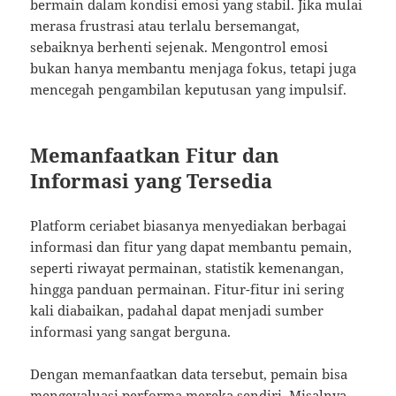
bermain dalam kondisi emosi yang stabil. Jika mulai
merasa frustrasi atau terlalu bersemangat,
sebaiknya berhenti sejenak. Mengontrol emosi
bukan hanya membantu menjaga fokus, tetapi juga
mencegah pengambilan keputusan yang impulsif.
Memanfaatkan Fitur dan
Informasi yang Tersedia
Platform ceriabet biasanya menyediakan berbagai
informasi dan fitur yang dapat membantu pemain,
seperti riwayat permainan, statistik kemenangan,
hingga panduan permainan. Fitur-fitur ini sering
kali diabaikan, padahal dapat menjadi sumber
informasi yang sangat berguna.
Dengan memanfaatkan data tersebut, pemain bisa
mengevaluasi performa mereka sendiri. Misalnya,