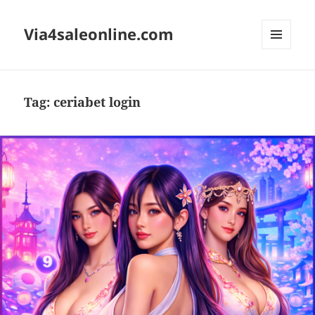
Via4saleonline.com
MENU
AND
WIDGETS
Tag:
ceriabet login