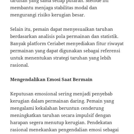
taruhan yang sama setiap putaran. Metode ini
membantu menjaga stabilitas modal dan
mengurangi risiko kerugian besar.
Selain itu, pemain dapat menyesuaikan taruhan
berdasarkan analisis pola permainan dan statistik.
Banyak platform Ceriabet menyediakan fitur riwayat
permainan yang dapat digunakan sebagai referensi
untuk menentukan strategi taruhan yang lebih
rasional.
Mengendalikan Emosi Saat Bermain
Keputusan emosional sering menjadi penyebab
kerugian dalam permainan daring. Pemain yang
mengalami kekalahan beruntun cenderung
meningkatkan taruhan secara impulsif dengan
harapan segera menutup kerugian. Pendekatan
rasional menekankan pengendalian emosi sebagai