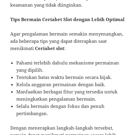
keamanan yang tidak diinginkan.
Tips Bermain Ceriabet Slot dengan Lebih Optimal
Agar pengalaman bermain semakin menyenangkan,
ada beberapa tips yang dapat diterapkan saat
menikmati
Ceriabet slot
:
Pahami terlebih dahulu mekanisme permainan
yang dipilih.
Tentukan batas waktu bermain secara bijak.
Kelola anggaran permainan dengan baik.
Manfaatkan berbagai fitur yang tersedia untuk
meningkatkan pengalaman bermain.
Selalu bermain dengan fokus dan penuh
pertimbangan.
Dengan menerapkan langkah-langkah tersebut,
pemain dapat menikmati permainan secara lebih