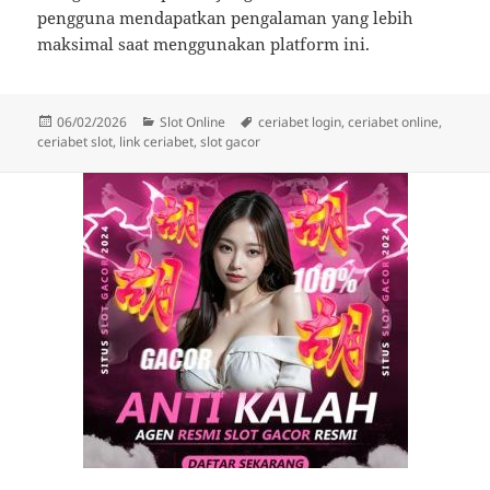
pengguna mendapatkan pengalaman yang lebih
maksimal saat menggunakan platform ini.
Posted
Categories
Tags
06/02/2026
Slot Online
ceriabet login
,
ceriabet online
,
on
ceriabet slot
,
link ceriabet
,
slot gacor