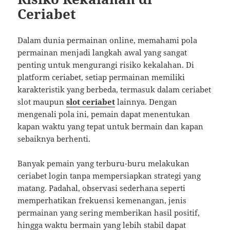
Ceriabet
Dalam dunia permainan online, memahami pola
permainan menjadi langkah awal yang sangat
penting untuk mengurangi risiko kekalahan. Di
platform ceriabet, setiap permainan memiliki
karakteristik yang berbeda, termasuk dalam ceriabet
slot maupun
slot ceriabet
lainnya. Dengan
mengenali pola ini, pemain dapat menentukan
kapan waktu yang tepat untuk bermain dan kapan
sebaiknya berhenti.
Banyak pemain yang terburu-buru melakukan
ceriabet login tanpa mempersiapkan strategi yang
matang. Padahal, observasi sederhana seperti
memperhatikan frekuensi kemenangan, jenis
permainan yang sering memberikan hasil positif,
hingga waktu bermain yang lebih stabil dapat