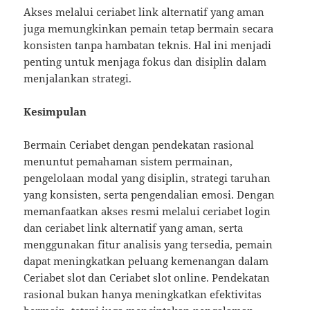
Akses melalui ceriabet link alternatif yang aman
juga memungkinkan pemain tetap bermain secara
konsisten tanpa hambatan teknis. Hal ini menjadi
penting untuk menjaga fokus dan disiplin dalam
menjalankan strategi.
Kesimpulan
Bermain Ceriabet dengan pendekatan rasional
menuntut pemahaman sistem permainan,
pengelolaan modal yang disiplin, strategi taruhan
yang konsisten, serta pengendalian emosi. Dengan
memanfaatkan akses resmi melalui ceriabet login
dan ceriabet link alternatif yang aman, serta
menggunakan fitur analisis yang tersedia, pemain
dapat meningkatkan peluang kemenangan dalam
Ceriabet slot dan Ceriabet slot online. Pendekatan
rasional bukan hanya meningkatkan efektivitas