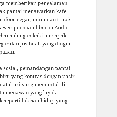
 juga memberikan pengalaman
yak pantai menawarkan kafe
eafood segar, minuman tropis,
kesempurnaan liburan Anda.
erhana dengan kaki menapak
egar dan jus buah yang dingin—
upakan.
ia sosial, pemandangan pantai
 biru yang kontras dengan pasir
a matahari yang memantul di
oto menawan yang layak
k seperti lukisan hidup yang