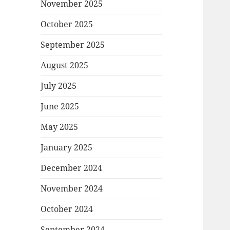
November 2025
October 2025
September 2025
August 2025
July 2025
June 2025
May 2025
January 2025
December 2024
November 2024
October 2024
September 2024