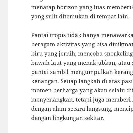
menatap horizon yang luas memberi
yang sulit ditemukan di tempat lain.
Pantai tropis tidak hanya menawarkan
beragam aktivitas yang bisa dinikmat
biru yang jernih, mencoba snorkelin
bawah laut yang menakjubkan, atau s
pantai sambil mengumpulkan kerang 
kenangan. Setiap langkah di atas pas
momen berharga yang akan selalu diin
menyenangkan, tetapi juga memberi 
dengan alam secara langsung, menci
dengan lingkungan sekitar.