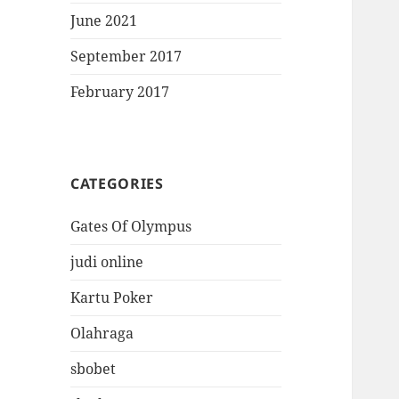
June 2021
September 2017
February 2017
CATEGORIES
Gates Of Olympus
judi online
Kartu Poker
Olahraga
sbobet