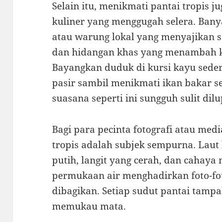
Selain itu, menikmati pantai tropis
kuliner yang menggugah selera. Ban
atau warung lokal yang menyajikan s
dan hidangan khas yang menambah 
Bayangkan duduk di kursi kayu sed
pasir sambil menikmati ikan bakar s
suasana seperti ini sungguh sulit dil
Bagi para pecinta fotografi atau med
tropis adalah subjek sempurna. Laut
putih, langit yang cerah, dan cahay
permukaan air menghadirkan foto-f
dibagikan. Setiap sudut pantai tampa
memukau mata.