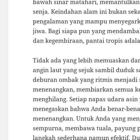
bawah sinar matahari, memantulkan s
senja. Keindahan alam ini bukan sek
pengalaman yang mampu menyegark
jiwa. Bagi siapa pun yang mendamb
dan kegembiraan, pantai tropis adalah
Tidak ada yang lebih memuaskan d
angin laut yang sejuk sambil duduk sa
deburan ombak yang ritmis menjadi 
menenangkan, membiarkan semua kep
menghilang. Setiap napas udara asin
menegaskan bahwa Anda benar-benar
menenangkan. Untuk Anda yang men
sempurna, membawa tuala, payung pa
langkah sederhana namun efektif. D