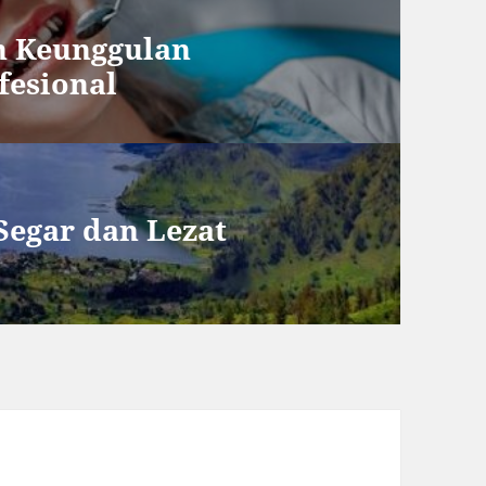
n Keunggulan
fesional
Segar dan Lezat