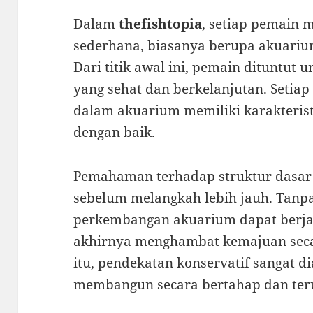
Dalam
thefishtopia
, setiap pemain 
sederhana, biasanya berupa akuariu
Dari titik awal ini, pemain dituntu
yang sehat dan berkelanjutan. Setia
dalam akuarium memiliki karakteris
dengan baik.
Pemahaman terhadap struktur dasar i
sebelum melangkah lebih jauh. Tanpa
perkembangan akuarium dapat berjal
akhirnya menghambat kemajuan seca
itu, pendekatan konservatif sangat d
membangun secara bertahap dan ter