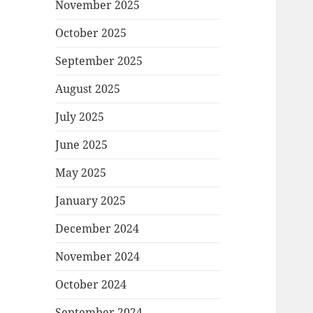
November 2025
October 2025
September 2025
August 2025
July 2025
June 2025
May 2025
January 2025
December 2024
November 2024
October 2024
September 2024