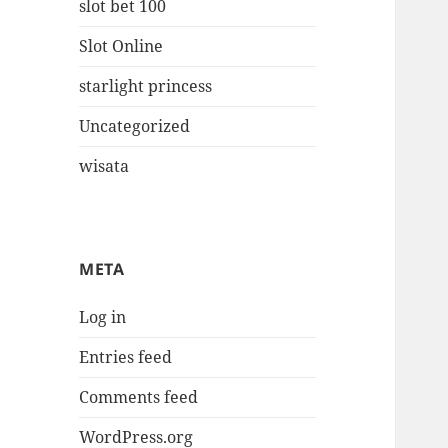
slot bet 100
Slot Online
starlight princess
Uncategorized
wisata
META
Log in
Entries feed
Comments feed
WordPress.org