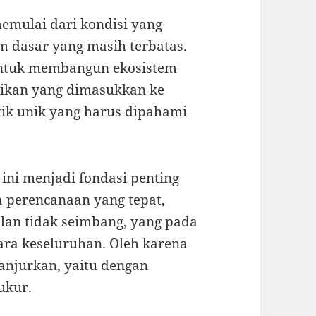
memulai dari kondisi yang
m dasar yang masih terbatas.
t untuk membangun ekosistem
p ikan yang dimasukkan ke
tik unik yang harus dipahami
ni menjadi fondasi penting
 perencanaan yang tepat,
an tidak seimbang, yang pada
ra keseluruhan. Oleh karena
ianjurkan, yaitu dengan
ukur.