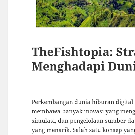
TheFishtopia: Str
Menghadapi Dunia
Perkembangan dunia hiburan digital
membawa banyak inovasi yang mengg
simulasi, dan pengelolaan sumber d
yang menarik. Salah satu konsep ya