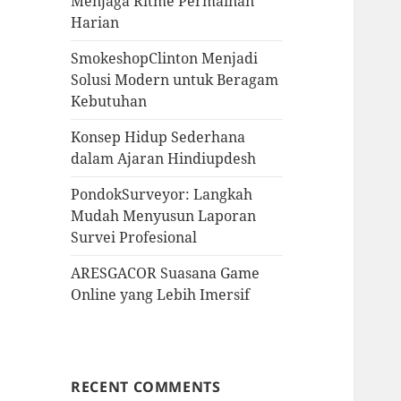
Menjaga Ritme Permainan
Harian
SmokeshopClinton Menjadi
Solusi Modern untuk Beragam
Kebutuhan
Konsep Hidup Sederhana
dalam Ajaran Hindiupdesh
PondokSurveyor: Langkah
Mudah Menyusun Laporan
Survei Profesional
ARESGACOR Suasana Game
Online yang Lebih Imersif
RECENT COMMENTS