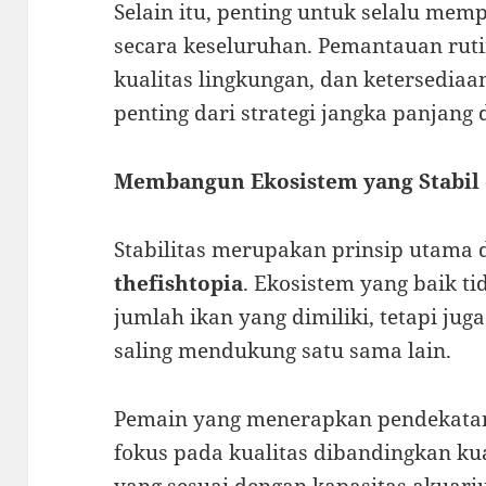
Selain itu, penting untuk selalu me
secara keseluruhan. Pemantauan ruti
kualitas lingkungan, dan ketersedia
penting dari strategi jangka panjang
Membangun Ekosistem yang Stabil 
Stabilitas merupakan prinsip utama
thefishtopia
. Ekosistem yang baik t
jumlah ikan yang dimiliki, tetapi ju
saling mendukung satu sama lain.
Pemain yang menerapkan pendekatan
fokus pada kualitas dibandingkan kua
yang sesuai dengan kapasitas akuari