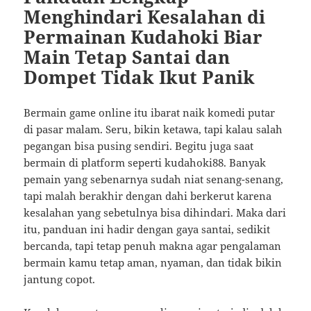
Menghindari Kesalahan di
Permainan Kudahoki Biar
Main Tetap Santai dan
Dompet Tidak Ikut Panik
Bermain game online itu ibarat naik komedi putar
di pasar malam. Seru, bikin ketawa, tapi kalau salah
pegangan bisa pusing sendiri. Begitu juga saat
bermain di platform seperti kudahoki88. Banyak
pemain yang sebenarnya sudah niat senang-senang,
tapi malah berakhir dengan dahi berkerut karena
kesalahan yang sebetulnya bisa dihindari. Maka dari
itu, panduan ini hadir dengan gaya santai, sedikit
bercanda, tapi tetap penuh makna agar pengalaman
bermain kamu tetap aman, nyaman, dan tidak bikin
jantung copot.