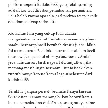
platform seperti kudahoki88, yang lebih penting
adalah kontrol diri dan pemahaman permainan.
Baju boleh warna apa saja, asal pikiran tetap jernih
dan dompet tetap sadar diri.
Kesalahan lain yang cukup fatal adalah
mengabaikan istirahat. Terlalu lama menatap layar
sambil berharap hasil berubah drastis justru bikin
fokus menurun. Saat fokus turun, kesalahan kecil
terasa wajar, padahal efeknya bisa besar. Ambil
jeda, minum air, tarik napas, lalu lanjutkan jika
memang masih ingin bermain. Dunia tidak akan
runtuh hanya karena kamu logout sebentar dari
kudahoki88.
Terakhir, jangan pernah bermain hanya karena
ikut-ikutan. Teman menang bukan berarti kamu
harus memaksakan diri. Setiap orang punya ritme