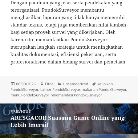
Dengan panduan yang jelas serta pendekatan yang
terorganisasi, PondokSurveyor membantu
menghasilkan laporan yang tidak hanya memenuhi
standar teknis, tetapi juga memberikan nilai tambah
bagi setiap proyek survei yang dikerjakan. Oleh
karena itu, memanfaatkan PondokSurveyor
merupakan langkah strategis untuk meningkatkan
kualitas dokumentasi, efisiensi pekerjaan, serta
profesionalisme dalam bidang survei dan pemetaan.
Posted
Author
Categories
Tags
06/30/2026
Eithe
Uncategorized
keunikan
on
PondokSurveyor
,
kuliner PondokSurveyor
,
makanan PondokSurveyor
,
menu PondokSurveyor
,
rekomendasi PondokSurveyor
Post
PREVIOUS
navigation
ARESGACOR Suasana Game Online yang
Previous
Lebih Imersif
post: