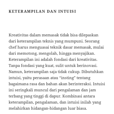
KETERAMPILAN DAN INTUISI
Kreativitas dalam memasak tidak bisa dilepaskan
dari keterampilan teknis yang mumpuni. Seorang
chef harus menguasai teknik dasar memasak, mulai
dari memotong, mengolah, hingga menyajikan.
Keterampilan ini adalah fondasi dari kreativitas.
Tanpa fondasi yang kuat, sulit untuk berinovasi.
Namun, keterampilan saja tidak cukup. Dibutuhkan
intuisi, yaitu perasaan atau “insting” tentang
bagaimana rasa dan bahan akan berinteraksi. Intuisi
ini seringkali muncul dari pengalaman dan jam
terbang yang tinggi di dapur. Kombinasi antara
keterampilan, pengalaman, dan intuisi inilah yang
melahirkan hidangan-hidangan luar biasa.