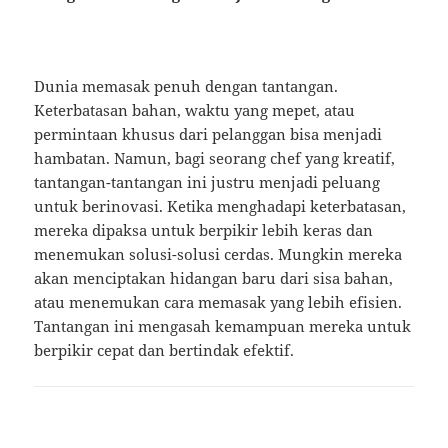
Dunia memasak penuh dengan tantangan.
Keterbatasan bahan, waktu yang mepet, atau
permintaan khusus dari pelanggan bisa menjadi
hambatan. Namun, bagi seorang chef yang kreatif,
tantangan-tantangan ini justru menjadi peluang
untuk berinovasi. Ketika menghadapi keterbatasan,
mereka dipaksa untuk berpikir lebih keras dan
menemukan solusi-solusi cerdas. Mungkin mereka
akan menciptakan hidangan baru dari sisa bahan,
atau menemukan cara memasak yang lebih efisien.
Tantangan ini mengasah kemampuan mereka untuk
berpikir cepat dan bertindak efektif.