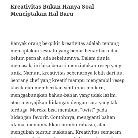
Kreativitas Bukan Hanya Soal
Menciptakan Hal Baru
Banyak orang berpikir kreativitas adalah tentang
menciptakan sesuatu yang benar-benar baru dan
belum pernah ada sebelumnya. Dalam dunia
memasak, ini bisa berarti menciptakan resep yang
unik. Namun, kreativitas sebenarnya lebih dari itu.
Seorang chef yang kreatif mampu mengambil resep
klasik dan memberikan sentuhan modern,
menggabungkan bahan-bahan yang tidak lazim,
atau menyajikan hidangan dengan cara yang tak
terduga. Mereka bisa membuat “twist” pada
hidangan favorit. Contohnya, mengganti bahan
utama, menambahkan bumbu rahasia, atau
mengubah tekstur makanan. Kreativitas semacam