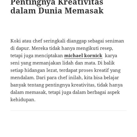
Pentingnya Kreativitas
dalam Dunia Memasak
Koki atau chef seringkali dianggap sebagai seniman
di dapur. Mereka tidak hanya mengikuti resep,
tetapi juga menciptakan
michael kornick
karya
seni yang memanjakan lidah dan mata. Di balik
setiap hidangan lezat, terdapat proses kreatif yang
mendalam. Dari para chef inilah, kita bisa belajar
banyak tentang pentingnya kreativitas, tidak hanya
dalam memasak, tetapi juga dalam berbagai aspek
kehidupan.