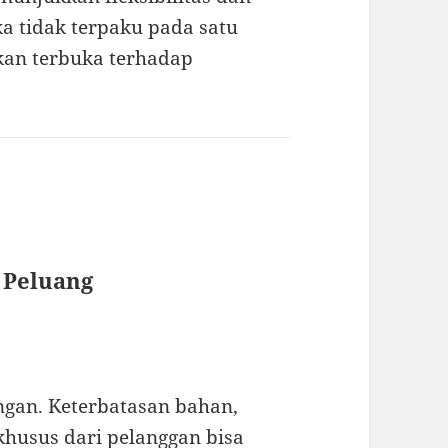
ka tidak terpaku pada satu
kan terbuka terhadap
 Peluang
gan. Keterbatasan bahan,
husus dari pelanggan bisa