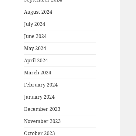
August 2024
July 2024
June 2024
May 2024
April 2024
March 2024
February 2024
January 2024
December 2023
November 2023
October 2023