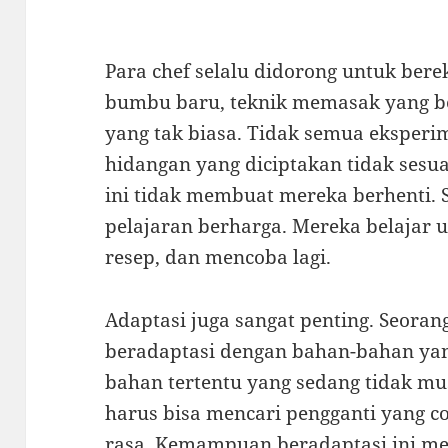
Para chef selalu didorong untuk be
bumbu baru, teknik memasak yang b
yang tak biasa. Tidak semua eksperi
hidangan yang diciptakan tidak sesu
ini tidak membuat mereka berhenti. 
pelajaran berharga. Mereka belajar
resep, dan mencoba lagi.
Adaptasi juga sangat penting. Seora
beradaptasi dengan bahan-bahan yang
bahan tertentu yang sedang tidak mu
harus bisa mencari pengganti yang c
rasa. Kemampuan beradaptasi ini men