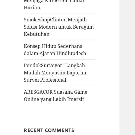
Menjaga Ritme Permainan
Harian
SmokeshopClinton Menjadi
Solusi Modern untuk Beragam
Kebutuhan
Konsep Hidup Sederhana
dalam Ajaran Hindiupdesh
PondokSurveyor: Langkah
Mudah Menyusun Laporan
Survei Profesional
ARESGACOR Suasana Game
Online yang Lebih Imersif
RECENT COMMENTS