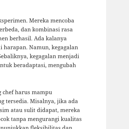
reksperimen. Mereka mencoba
erbeda, dan kombinasi rasa
men berhasil. Ada kalanya
ai harapan. Namun, kegagalan
Sebaliknya, kegagalan menjadi
 untuk beradaptasi, mengubah
ng chef harus mampu
 tersedia. Misalnya, jika ada
sim atau sulit didapat, mereka
ocok tanpa mengurangi kualitas
unjukkan fleksibilitas dan