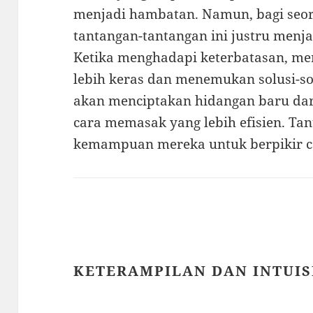
menjadi hambatan. Namun, bagi seora
tantangan-tantangan ini justru menja
Ketika menghadapi keterbatasan, mer
lebih keras dan menemukan solusi-s
akan menciptakan hidangan baru da
cara memasak yang lebih efisien. Ta
kemampuan mereka untuk berpikir cep
KETERAMPILAN DAN INTUIS