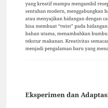
yang kreatif mampu mengambil rese
sentuhan modern, menggabungkan ba
atau menyajikan hidangan dengan ca
bisa membuat “twist” pada hidangan 
bahan utama, menambahkan bumbu 
tekstur makanan. Kreativitas sema
menjadi pengalaman baru yang mena
Eksperimen dan Adaptas