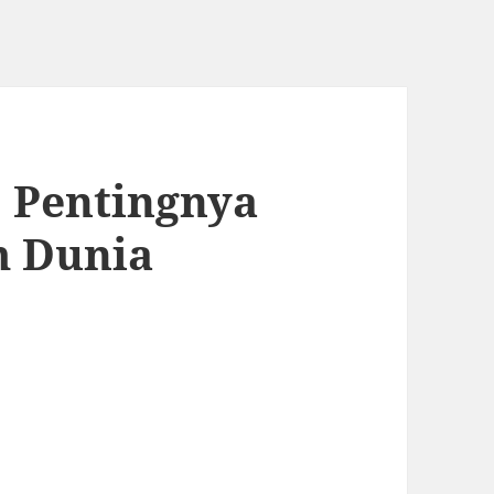
: Pentingnya
m Dunia