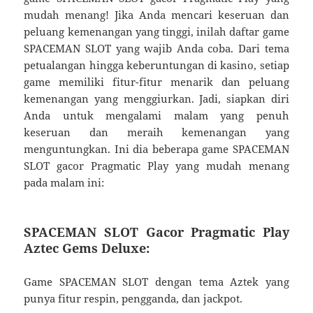
mudah menang! Jika Anda mencari keseruan dan
peluang kemenangan yang tinggi, inilah daftar game
SPACEMAN SLOT yang wajib Anda coba. Dari tema
petualangan hingga keberuntungan di kasino, setiap
game memiliki fitur-fitur menarik dan peluang
kemenangan yang menggiurkan. Jadi, siapkan diri
Anda untuk mengalami malam yang penuh
keseruan dan meraih kemenangan yang
menguntungkan. Ini dia beberapa game SPACEMAN
SLOT gacor Pragmatic Play yang mudah menang
pada malam ini:
SPACEMAN SLOT Gacor Pragmatic Play
Aztec Gems Deluxe:
Game SPACEMAN SLOT dengan tema Aztek yang
punya fitur respin, pengganda, dan jackpot.