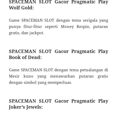
SPACEMAN SLOT Gacor Pragmatic Play
Wolf Gold:
Game SPACEMAN SLOT dengan tema serigala yang
punya fitur-fitur seperti Money Respin, putaran
gratis, dan jackpot.
SPACEMAN SLOT Gacor Pragmatic Play
Book of Dead:
Game SPACEMAN SLOT dengan tema petualangan di
Mesir kuno yang menawarkan putaran gratis
dengan simbol yang memperluas.
SPACEMAN SLOT Gacor Pragmatic Play
Joker’s Jewels: