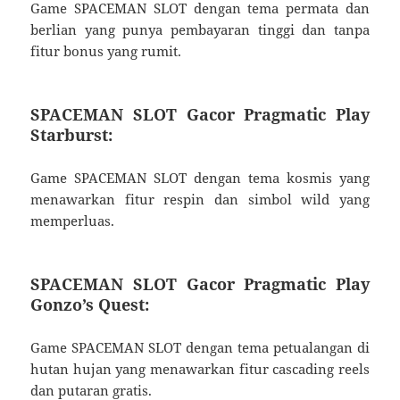
Game SPACEMAN SLOT dengan tema permata dan
berlian yang punya pembayaran tinggi dan tanpa
fitur bonus yang rumit.
SPACEMAN SLOT Gacor Pragmatic Play
Starburst:
Game SPACEMAN SLOT dengan tema kosmis yang
menawarkan fitur respin dan simbol wild yang
memperluas.
SPACEMAN SLOT Gacor Pragmatic Play
Gonzo’s Quest:
Game SPACEMAN SLOT dengan tema petualangan di
hutan hujan yang menawarkan fitur cascading reels
dan putaran gratis.