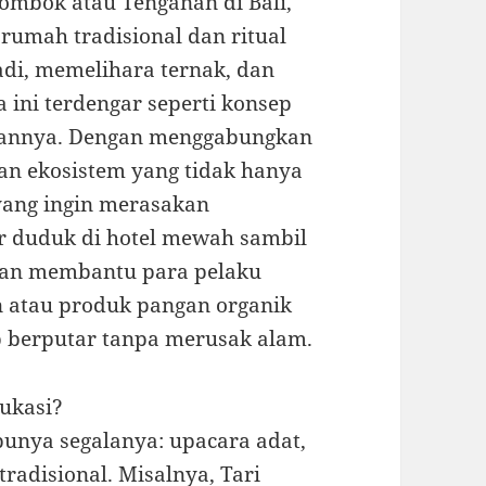
Lombok atau Tenganan di Bali,
umah tradisional dan ritual
i, memelihara ternak, dan
 ini terdengar seperti konsep
dahannya. Dengan menggabungkan
n ekosistem yang tidak hanya
 yang ingin merasakan
 duduk di hotel mewah sambil
an membantu para pelaku
n atau produk pangan organik
p berputar tanpa merusak alam.
dukasi?
 punya segalanya: upacara adat,
tradisional. Misalnya, Tari