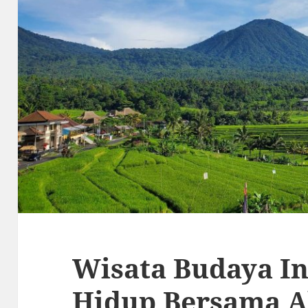
Wisata Budaya I
Hidup Bersama A