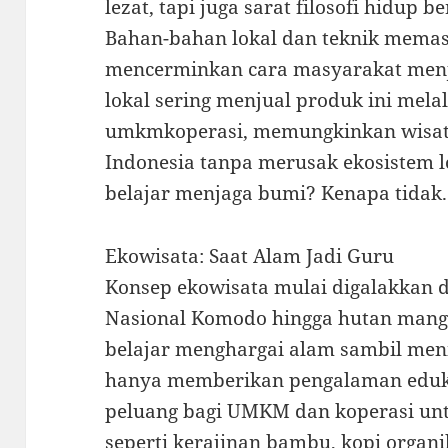
lezat, tapi juga sarat filosofi hidup
Bahan-bahan lokal dan teknik mema
mencerminkan cara masyarakat men
lokal sering menjual produk ini melal
umkmkoperasi, memungkinkan wisa
Indonesia tanpa merusak ekosistem l
belajar menjaga bumi? Kenapa tidak.
Ekowisata: Saat Alam Jadi Guru
Konsep ekowisata mulai digalakkan d
Nasional Komodo hingga hutan mangr
belajar menghargai alam sambil meni
hanya memberikan pengalaman eduka
peluang bagi UMKM dan koperasi unt
seperti kerajinan bambu, kopi organik