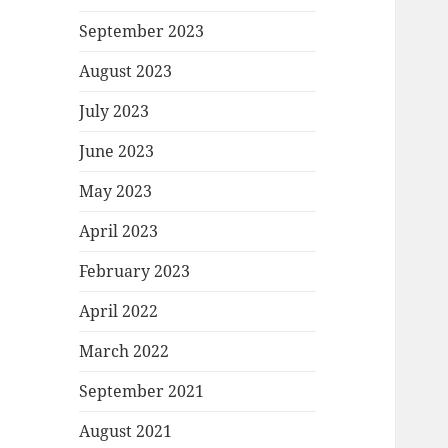
September 2023
August 2023
July 2023
June 2023
May 2023
April 2023
February 2023
April 2022
March 2022
September 2021
August 2021