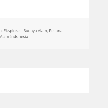
m
,
Eksplorasi Budaya Alam
,
Pesona
 Alam Indonesia