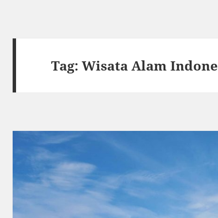
Tag:
Wisata Alam Indone