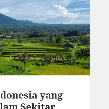
ndonesia yang
lam Sekitar