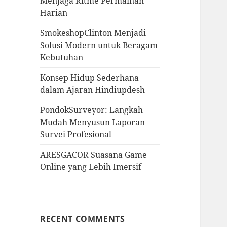
Menjaga Ritme Permainan
Harian
SmokeshopClinton Menjadi
Solusi Modern untuk Beragam
Kebutuhan
Konsep Hidup Sederhana
dalam Ajaran Hindiupdesh
PondokSurveyor: Langkah
Mudah Menyusun Laporan
Survei Profesional
ARESGACOR Suasana Game
Online yang Lebih Imersif
RECENT COMMENTS