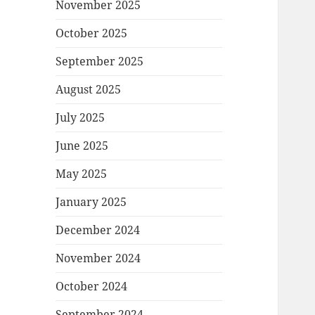
November 2025
October 2025
September 2025
August 2025
July 2025
June 2025
May 2025
January 2025
December 2024
November 2024
October 2024
September 2024