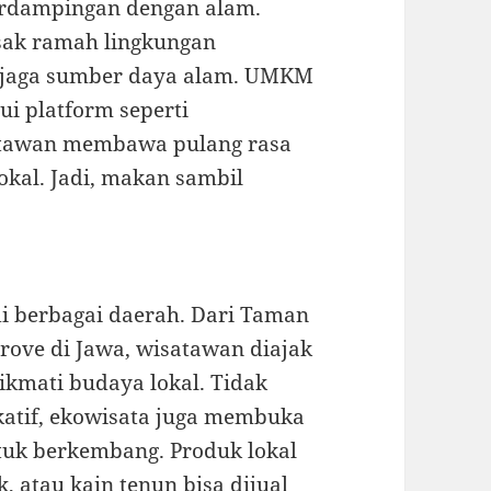
 berdampingan dengan alam.
sak ramah lingkungan
jaga sumber daya alam. UMKM
ui platform seperti
tawan membawa pulang rasa
okal. Jadi, makan sambil
i berbagai daerah. Dari Taman
ove di Jawa, wisatawan diajak
kmati budaya lokal. Tidak
tif, ekowisata juga membuka
uk berkembang. Produk lokal
, atau kain tenun bisa dijual