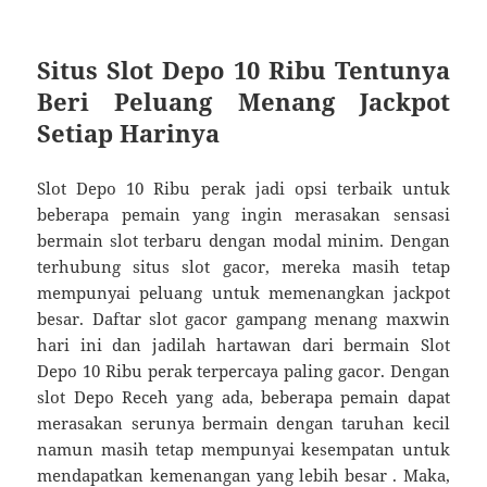
Situs Slot Depo 10 Ribu Tentunya
Beri Peluang Menang Jackpot
Setiap Harinya
Slot Depo 10 Ribu perak jadi opsi terbaik untuk
beberapa pemain yang ingin merasakan sensasi
bermain slot terbaru dengan modal minim. Dengan
terhubung situs slot gacor, mereka masih tetap
mempunyai peluang untuk memenangkan jackpot
besar. Daftar slot gacor gampang menang maxwin
hari ini dan jadilah hartawan dari bermain Slot
Depo 10 Ribu perak terpercaya paling gacor. Dengan
slot Depo Receh yang ada, beberapa pemain dapat
merasakan serunya bermain dengan taruhan kecil
namun masih tetap mempunyai kesempatan untuk
mendapatkan kemenangan yang lebih besar . Maka,