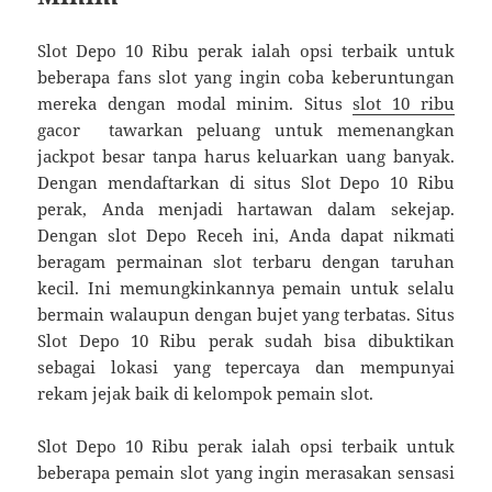
Slot Depo 10 Ribu perak ialah opsi terbaik untuk
beberapa fans slot yang ingin coba keberuntungan
mereka dengan modal minim. Situs
slot 10 ribu
gacor tawarkan peluang untuk memenangkan
jackpot besar tanpa harus keluarkan uang banyak.
Dengan mendaftarkan di situs Slot Depo 10 Ribu
perak, Anda menjadi hartawan dalam sekejap.
Dengan slot Depo Receh ini, Anda dapat nikmati
beragam permainan slot terbaru dengan taruhan
kecil. Ini memungkinkannya pemain untuk selalu
bermain walaupun dengan bujet yang terbatas. Situs
Slot Depo 10 Ribu perak sudah bisa dibuktikan
sebagai lokasi yang tepercaya dan mempunyai
rekam jejak baik di kelompok pemain slot.
Slot Depo 10 Ribu perak ialah opsi terbaik untuk
beberapa pemain slot yang ingin merasakan sensasi