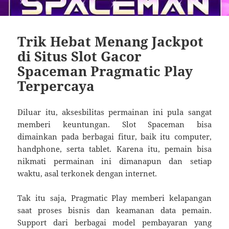
Trik Hebat Menang Jackpot
di Situs Slot Gacor
Spaceman Pragmatic Play
Terpercaya
Diluar itu, aksesbilitas permainan ini pula sangat
memberi keuntungan. Slot Spaceman bisa
dimainkan pada berbagai fitur, baik itu computer,
handphone, serta tablet. Karena itu, pemain bisa
nikmati permainan ini dimanapun dan setiap
waktu, asal terkonek dengan internet.
Tak itu saja, Pragmatic Play memberi kelapangan
saat proses bisnis dan keamanan data pemain.
Support dari berbagai model pembayaran yang