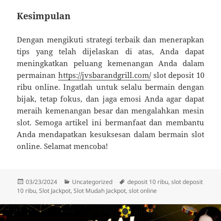
Kesimpulan
Dengan mengikuti strategi terbaik dan menerapkan
tips yang telah dijelaskan di atas, Anda dapat
meningkatkan peluang kemenangan Anda dalam
permainan
https://jvsbarandgrill.com/
slot deposit 10
ribu online. Ingatlah untuk selalu bermain dengan
bijak, tetap fokus, dan jaga emosi Anda agar dapat
meraih kemenangan besar dan mengalahkan mesin
slot. Semoga artikel ini bermanfaat dan membantu
Anda mendapatkan kesuksesan dalam bermain slot
online. Selamat mencoba!
Posted
Categories
Tags
03/23/2024
Uncategorized
deposit 10 ribu
,
slot deposit
on
10 ribu
,
Slot Jackpot
,
Slot Mudah Jackpot
,
slot online