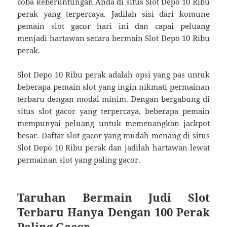
coba keberuntungan Anda di situs Slot Depo 10 Ribu
perak yang terpercaya. Jadilah sisi dari komune
pemain slot gacor hari ini dan capai peluang
menjadi hartawan secara bermain Slot Depo 10 Ribu
perak.
Slot Depo 10 Ribu perak adalah opsi yang pas untuk
beberapa pemain slot yang ingin nikmati permainan
terbaru dengan modal minim. Dengan bergabung di
situs slot gacor yang terpercaya, beberapa pemain
mempunyai peluang untuk memenangkan jackpot
besar. Daftar slot gacor yang mudah menang di situs
Slot Depo 10 Ribu perak dan jadilah hartawan lewat
permainan slot yang paling gacor.
Taruhan Bermain Judi Slot
Terbaru Hanya Dengan 100 Perak
Paling Gacor