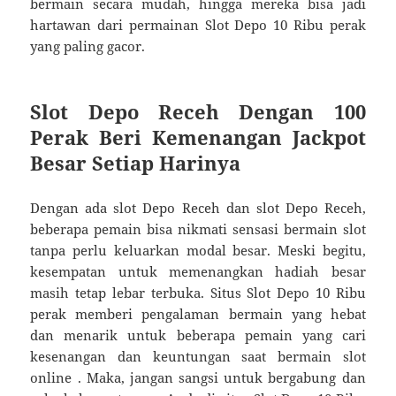
bermain secara mudah, hingga mereka bisa jadi
hartawan dari permainan Slot Depo 10 Ribu perak
yang paling gacor.
Slot Depo Receh Dengan 100
Perak Beri Kemenangan Jackpot
Besar Setiap Harinya
Dengan ada slot Depo Receh dan slot Depo Receh,
beberapa pemain bisa nikmati sensasi bermain slot
tanpa perlu keluarkan modal besar. Meski begitu,
kesempatan untuk memenangkan hadiah besar
masih tetap lebar terbuka. Situs Slot Depo 10 Ribu
perak memberi pengalaman bermain yang hebat
dan menarik untuk beberapa pemain yang cari
kesenangan dan keuntungan saat bermain slot
online . Maka, jangan sangsi untuk bergabung dan