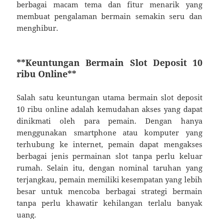
berbagai macam tema dan fitur menarik yang
membuat pengalaman bermain semakin seru dan
menghibur.
**Keuntungan Bermain Slot Deposit 10
ribu Online**
Salah satu keuntungan utama bermain slot deposit
10 ribu online adalah kemudahan akses yang dapat
dinikmati oleh para pemain. Dengan hanya
menggunakan smartphone atau komputer yang
terhubung ke internet, pemain dapat mengakses
berbagai jenis permainan slot tanpa perlu keluar
rumah. Selain itu, dengan nominal taruhan yang
terjangkau, pemain memiliki kesempatan yang lebih
besar untuk mencoba berbagai strategi bermain
tanpa perlu khawatir kehilangan terlalu banyak
uang.