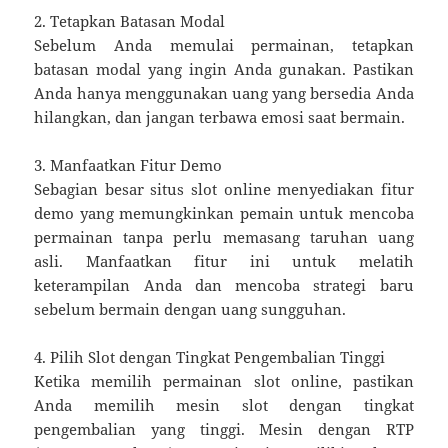
2. Tetapkan Batasan Modal
Sebelum Anda memulai permainan, tetapkan
batasan modal yang ingin Anda gunakan. Pastikan
Anda hanya menggunakan uang yang bersedia Anda
hilangkan, dan jangan terbawa emosi saat bermain.
3. Manfaatkan Fitur Demo
Sebagian besar situs slot online menyediakan fitur
demo yang memungkinkan pemain untuk mencoba
permainan tanpa perlu memasang taruhan uang
asli. Manfaatkan fitur ini untuk melatih
keterampilan Anda dan mencoba strategi baru
sebelum bermain dengan uang sungguhan.
4. Pilih Slot dengan Tingkat Pengembalian Tinggi
Ketika memilih permainan slot online, pastikan
Anda memilih mesin slot dengan tingkat
pengembalian yang tinggi. Mesin dengan RTP