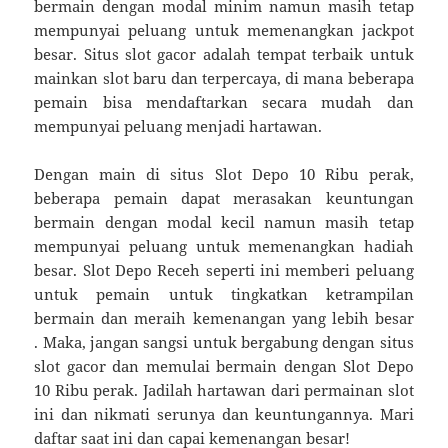
bermain dengan modal minim namun masih tetap
mempunyai peluang untuk memenangkan jackpot
besar. Situs slot gacor adalah tempat terbaik untuk
mainkan slot baru dan terpercaya, di mana beberapa
pemain bisa mendaftarkan secara mudah dan
mempunyai peluang menjadi hartawan.
Dengan main di situs Slot Depo 10 Ribu perak,
beberapa pemain dapat merasakan keuntungan
bermain dengan modal kecil namun masih tetap
mempunyai peluang untuk memenangkan hadiah
besar. Slot Depo Receh seperti ini memberi peluang
untuk pemain untuk tingkatkan ketrampilan
bermain dan meraih kemenangan yang lebih besar
. Maka, jangan sangsi untuk bergabung dengan situs
slot gacor dan memulai bermain dengan Slot Depo
10 Ribu perak. Jadilah hartawan dari permainan slot
ini dan nikmati serunya dan keuntungannya. Mari
daftar saat ini dan capai kemenangan besar!