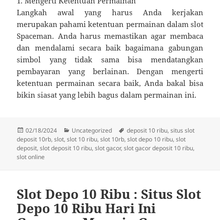
1. Mengerti Ketentuan Permainan
Langkah awal yang harus Anda kerjakan
merupakan pahami ketentuan permainan dalam slot
Spaceman. Anda harus memastikan agar membaca
dan mendalami secara baik bagaimana gabungan
simbol yang tidak sama bisa mendatangkan
pembayaran yang berlainan. Dengan mengerti
ketentuan permainan secara baik, Anda bakal bisa
bikin siasat yang lebih bagus dalam permainan ini.
Posted
Categories
Tags
02/18/2024
Uncategorized
deposit 10 ribu
,
situs slot
on
deposit 10rb
,
slot
,
slot 10 ribu
,
slot 10rb
,
slot depo 10 ribu
,
slot
deposit
,
slot deposit 10 ribu
,
slot gacor
,
slot gacor deposit 10 ribu
,
slot online
Slot Depo 10 Ribu : Situs Slot
Depo 10 Ribu Hari Ini