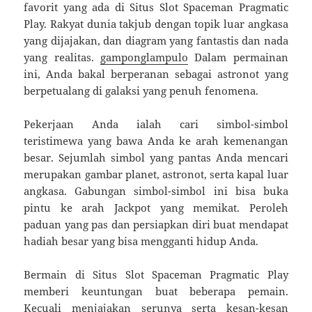
favorit yang ada di Situs Slot Spaceman Pragmatic
Play. Rakyat dunia takjub dengan topik luar angkasa
yang dijajakan, dan diagram yang fantastis dan nada
yang realitas.
gamponglampulo
Dalam permainan
ini, Anda bakal berperanan sebagai astronot yang
berpetualang di galaksi yang penuh fenomena.
Pekerjaan Anda ialah cari simbol-simbol
teristimewa yang bawa Anda ke arah kemenangan
besar. Sejumlah simbol yang pantas Anda mencari
merupakan gambar planet, astronot, serta kapal luar
angkasa. Gabungan simbol-simbol ini bisa buka
pintu ke arah Jackpot yang memikat. Peroleh
paduan yang pas dan persiapkan diri buat mendapat
hadiah besar yang bisa mengganti hidup Anda.
Bermain di Situs Slot Spaceman Pragmatic Play
memberi keuntungan buat beberapa pemain.
Kecuali menjajakan serunya serta kesan-kesan