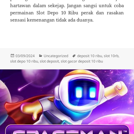
hartawan dalam sekejap. Jangan sangsi untuk coba
permainan Slot Depo 10 Ribu perak dan rasakan
sensasi kemenangan tidak ada duanya.
Posted
Categories
Tags
03/09/2024
Uncategorized
deposit 10 ribu
,
slot 10rb
,
on
slot depo 10 ribu
,
slot deposit
,
slot gacor deposit 10 ribu