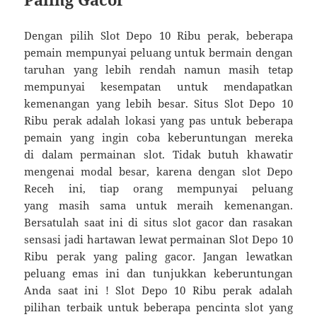
Dengan pilih Slot Depo 10 Ribu perak, beberapa
pemain mempunyai peluang untuk bermain dengan
taruhan yang lebih rendah namun masih tetap
mempunyai kesempatan untuk mendapatkan
kemenangan yang lebih besar. Situs Slot Depo 10
Ribu perak adalah lokasi yang pas untuk beberapa
pemain yang ingin coba keberuntungan mereka
di dalam permainan slot. Tidak butuh khawatir
mengenai modal besar, karena dengan slot Depo
Receh ini, tiap orang mempunyai peluang
yang masih sama untuk meraih kemenangan.
Bersatulah saat ini di situs slot gacor dan rasakan
sensasi jadi hartawan lewat permainan Slot Depo 10
Ribu perak yang paling gacor. Jangan lewatkan
peluang emas ini dan tunjukkan keberuntungan
Anda saat ini ! Slot Depo 10 Ribu perak adalah
pilihan terbaik untuk beberapa pencinta slot yang