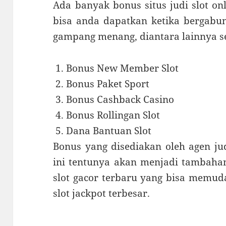
Ada banyak bonus situs judi slot on
bisa anda dapatkan ketika bergabung
gampang menang, diantara lainnya se
Bonus New Member Slot
Bonus Paket Sport
Bonus Cashback Casino
Bonus Rollingan Slot
Dana Bantuan Slot
Bonus yang disediakan oleh agen ju
ini tentunya akan menjadi tambaha
slot gacor terbaru yang bisa memu
slot jackpot terbesar.