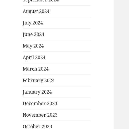
August 2024
July 2024
June 2024
May 2024
April 2024
March 2024
February 2024
January 2024
December 2023
November 2023
October 2023