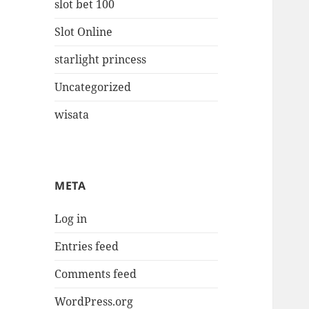
slot bet 100
Slot Online
starlight princess
Uncategorized
wisata
META
Log in
Entries feed
Comments feed
WordPress.org