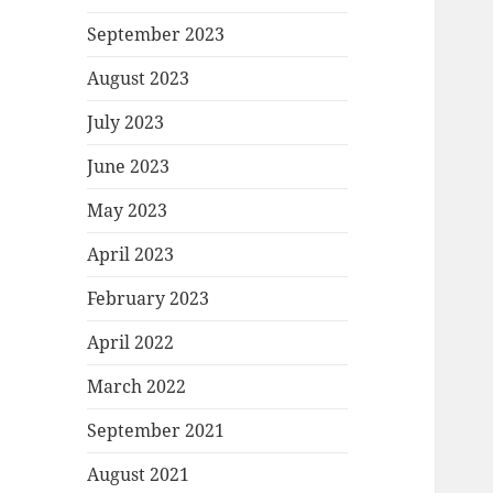
September 2023
August 2023
July 2023
June 2023
May 2023
April 2023
February 2023
April 2022
March 2022
September 2021
August 2021