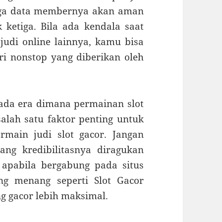
gga data membernya akan aman
 ketiga. Bila ada kendala saat
judi online lainnya, kamu bisa
i nonstop yang diberikan oleh
pada era dimana permainan slot
alah satu faktor penting untuk
main judi slot gacor. Jangan
ang kredibilitasnya diragukan
apabila bergabung pada situs
ang menang seperti Slot Gacor
g gacor lebih maksimal.