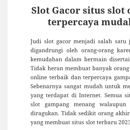
Slot Gacor situs slot
terpercaya muda
Judi slot gacor menjadi salah satu 
digandrungi oleh orang-orang kare
kemudahan dalam bermain disertai 
Tidak heran membuat banyak orang m
online terbaik dan terpercaya gamp
Sebenarnya sangat mudah untuk men
yang terdapat di Internet. Semua s
slot gampang menang walaupun ke
diragukan. Tidak sedikit orang akh
yang membuat situs slot terbaru 2023