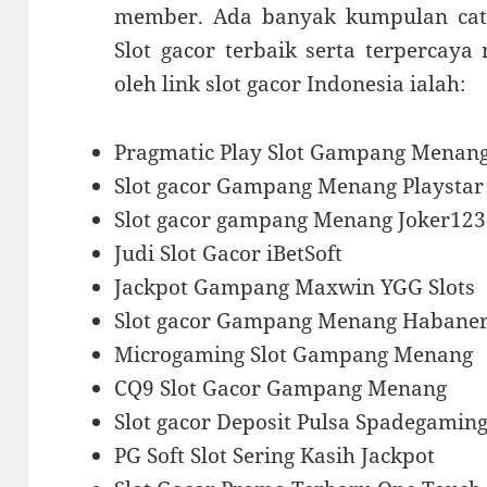
member. Ada banyak kumpulan cat
Slot gacor terbaik serta terpercay
oleh link slot gacor Indonesia ialah:
Pragmatic Play Slot Gampang Menan
Slot gacor Gampang Menang Playstar
Slot gacor gampang Menang Joker123
Judi Slot Gacor iBetSoft
Jackpot Gampang Maxwin YGG Slots
Slot gacor Gampang Menang Habane
Microgaming Slot Gampang Menang
CQ9 Slot Gacor Gampang Menang
Slot gacor Deposit Pulsa Spadegamin
PG Soft Slot Sering Kasih Jackpot