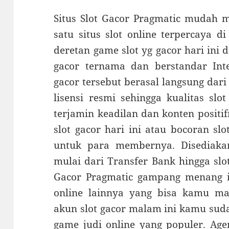
Situs Slot Gacor Pragmatic mudah m
satu situs slot online terpercaya 
deretan game slot yg gacor hari ini d
gacor ternama dan berstandar Inte
gacor tersebut berasal langsung dari
lisensi resmi sehingga kualitas slo
terjamin keadilan dan konten posit
slot gacor hari ini atau bocoran slo
untuk para membernya. Disediak
mulai dari Transfer Bank hingga slo
Gacor Pragmatic gampang menang in
online lainnya yang bisa kamu m
akun slot gacor malam ini kamu sud
game judi online yang populer. Ag