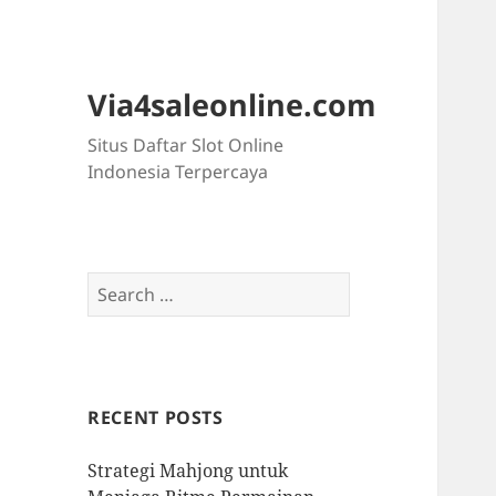
Via4saleonline.com
Situs Daftar Slot Online
Indonesia Terpercaya
Search
for:
RECENT POSTS
Strategi Mahjong untuk