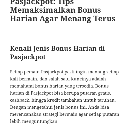
Pasjackpot: Tips
Memaksimalkan Bonus
Harian Agar Menang Terus
Kenali Jenis Bonus Harian di
Pasjackpot
Setiap pemain Pasjackpot pasti ingin menang setiap
kali bermain, dan salah satu kuncinya adalah
memahami bonus harian yang tersedia. Bonus
harian di Pasjackpot bisa berupa putaran gratis,
cashback, hingga kredit tambahan untuk taruhan.
Dengan mengetahui jenis bonus ini, Anda bisa
merencanakan strategi bermain agar setiap putaran
lebih menguntungkan.