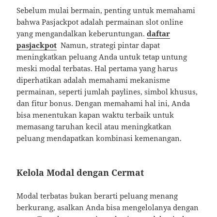
Sebelum mulai bermain, penting untuk memahami
bahwa Pasjackpot adalah permainan slot online
yang mengandalkan keberuntungan.
daftar
pasjackpot
Namun, strategi pintar dapat
meningkatkan peluang Anda untuk tetap untung
meski modal terbatas. Hal pertama yang harus
diperhatikan adalah memahami mekanisme
permainan, seperti jumlah paylines, simbol khusus,
dan fitur bonus. Dengan memahami hal ini, Anda
bisa menentukan kapan waktu terbaik untuk
memasang taruhan kecil atau meningkatkan
peluang mendapatkan kombinasi kemenangan.
Kelola Modal dengan Cermat
Modal terbatas bukan berarti peluang menang
berkurang, asalkan Anda bisa mengelolanya dengan