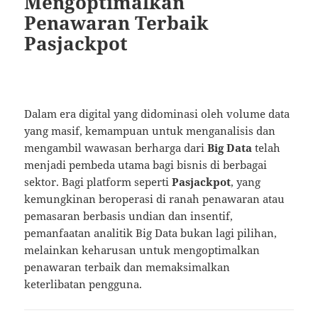
Mengoptimalkan
Penawaran Terbaik
Pasjackpot
Dalam era digital yang didominasi oleh volume data
yang masif, kemampuan untuk menganalisis dan
mengambil wawasan berharga dari
Big Data
telah
menjadi pembeda utama bagi bisnis di berbagai
sektor. Bagi platform seperti
Pasjackpot
, yang
kemungkinan beroperasi di ranah penawaran atau
pemasaran berbasis undian dan insentif,
pemanfaatan analitik Big Data bukan lagi pilihan,
melainkan keharusan untuk mengoptimalkan
penawaran terbaik dan memaksimalkan
keterlibatan pengguna.