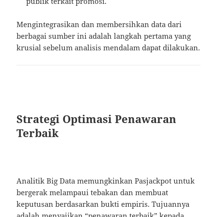
publik terkait promosi.
Mengintegrasikan dan membersihkan data dari
berbagai sumber ini adalah langkah pertama yang
krusial sebelum analisis mendalam dapat dilakukan.
Strategi Optimasi Penawaran
Terbaik
Analitik Big Data memungkinkan Pasjackpot untuk
bergerak melampaui tebakan dan membuat
keputusan berdasarkan bukti empiris. Tujuannya
adalah menyajikan “penawaran terbaik” kepada