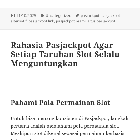
Posted
Categories
Tags
11/10/2025
Uncategorized
pasjackpot
,
pasjackpot
on
alternatif
,
pasjackpot link
,
pasjackpot resmi
,
situs pasjackpot
Rahasia Pasjackpot Agar
Setiap Taruhan Slot Selalu
Menguntungkan
Pahami Pola Permainan Slot
Untuk bisa menang konsisten di Pasjackpot, langkah
pertama adalah memahami pola permainan slot.
Meskipun slot dikenal sebagai permainan berbasis