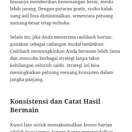
biasanya memberikan kemenangan besar, meski
lebih jarang. Dengan putaran gratis, risiko kalah
uang asli bisa diminimalkan, sementara peluang
menang besar tetap terbuka.
Selain itu, jika Anda menerima cashback harian,
gunakan sebagai cadangan modal tambahan.
Cashback memungkinkan Anda bermain lebih lama
dan mencoba berbagai strategi tanpa takut
kehilangan seluruh saldo. Strategi ini bisa
meningkatkan peluang menang konsisten dalam
jangka panjang.
Konsistensi dan Catat Hasil
Bermain
Kunci lain untuk memaksimalkan bonus harian
adalah konsistensi. Jangan hanya mengandalkan