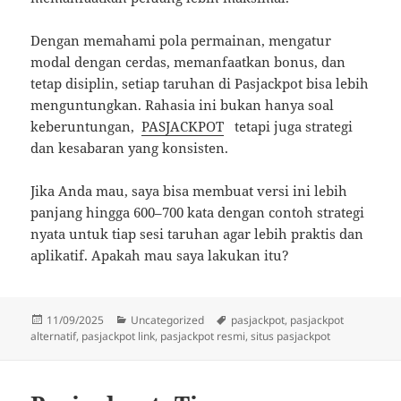
Dengan memahami pola permainan, mengatur
modal dengan cerdas, memanfaatkan bonus, dan
tetap disiplin, setiap taruhan di Pasjackpot bisa lebih
menguntungkan. Rahasia ini bukan hanya soal
keberuntungan,
PASJACKPOT
tetapi juga strategi
dan kesabaran yang konsisten.
Jika Anda mau, saya bisa membuat versi ini lebih
panjang hingga 600–700 kata dengan contoh strategi
nyata untuk tiap sesi taruhan agar lebih praktis dan
aplikatif. Apakah mau saya lakukan itu?
Posted
Categories
Tags
11/09/2025
Uncategorized
pasjackpot
,
pasjackpot
on
alternatif
,
pasjackpot link
,
pasjackpot resmi
,
situs pasjackpot