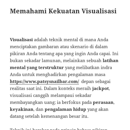
Memahami Kekuatan Visualisasi
Visualisasi
adalah teknik mental di mana Anda
menciptakan gambaran atau skenario di dalam
pikiran Anda tentang apa yang ingin Anda capai. Ini
bukan sekadar lamunan, melainkan sebuah
latihan
mental yang terstruktur
yang melibatkan indra
Anda untuk menghadirkan pengalaman masa
https://www.patsysnailbar.com/
depan sebagai
realitas saat ini. Dalam konteks meraih
jackpot
,
visualisasi canggih melampaui sekadar
membayangkan uang; ia berfokus pada
perasaan
,
keyakinan
, dan
pengalaman hidup
yang akan
datang setelah kemenangan besar itu.
Teknik ini berakar pada prinsip bahwa pikiran