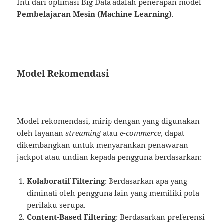
Inti dari optimasi Big Data adalah penerapan model
Pembelajaran Mesin (Machine Learning)
.
Model Rekomendasi
Model rekomendasi, mirip dengan yang digunakan
oleh layanan
streaming
atau
e-commerce
, dapat
dikembangkan untuk menyarankan penawaran
jackpot atau undian kepada pengguna berdasarkan:
Kolaboratif Filtering
: Berdasarkan apa yang
diminati oleh pengguna lain yang memiliki pola
perilaku serupa.
Content-Based Filtering
: Berdasarkan preferensi