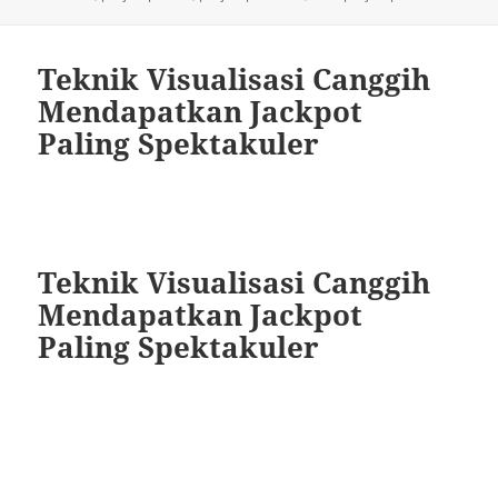
Teknik Visualisasi Canggih
Mendapatkan Jackpot
Paling Spektakuler
Teknik Visualisasi Canggih
Mendapatkan Jackpot
Paling Spektakuler