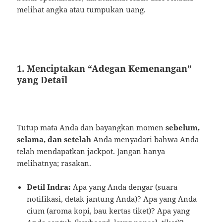
melihat angka atau tumpukan uang.
1. Menciptakan “Adegan Kemenangan”
yang Detail
Tutup mata Anda dan bayangkan momen
sebelum,
selama, dan setelah
Anda menyadari bahwa Anda
telah mendapatkan jackpot. Jangan hanya
melihatnya; rasakan.
Detil Indra:
Apa yang Anda dengar (suara
notifikasi, detak jantung Anda)? Apa yang Anda
cium (aroma kopi, bau kertas tiket)? Apa yang