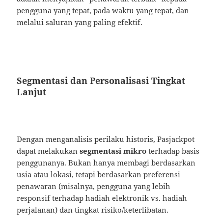
pengguna yang tepat, pada waktu yang tepat, dan
melalui saluran yang paling efektif.
Segmentasi dan Personalisasi Tingkat
Lanjut
Dengan menganalisis perilaku historis, Pasjackpot
dapat melakukan
segmentasi mikro
terhadap basis
penggunanya. Bukan hanya membagi berdasarkan
usia atau lokasi, tetapi berdasarkan preferensi
penawaran (misalnya, pengguna yang lebih
responsif terhadap hadiah elektronik vs. hadiah
perjalanan) dan tingkat risiko/keterlibatan.