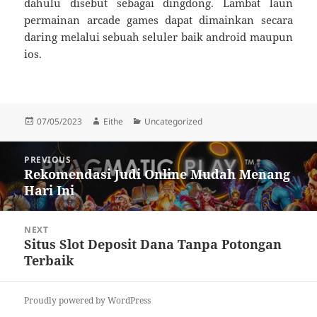
dahulu disebut sebagai dingdong. Lambat laun
permainan arcade games dapat dimainkan secara
daring melalui sebuah seluler baik android maupun
ios.
Posted
Author
Categories
07/05/2023
Eithe
Uncategorized
on
Post
PREVIOUS
navigation
Rekomendasi Judi Online Mudah Menang
Previous
Hari Ini
post:
NEXT
Situs Slot Deposit Dana Tanpa Potongan
Next
Terbaik
post:
Proudly powered by WordPress