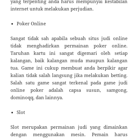
yang terpenting anda harus mempunyai kestabilan
internet untuk melakukan perjudian.
Poker Online
Sangat tidak sah apabila sebuah situs judi online
tidak menghadirkan permainan poker online.
Taruhan kartu ini sangat digemari oleh setiap
kalangan, baik kalangan muda maupun kalangan
tua. Game ini cukup membuat anda berpikir agar
kalian tidak salah langsung jika melakukan betting.
Salah satu game sangat terkenal pada game judi
online poker adalah capsa susun, samgong,
dominoqq, dan lainnya.
Slot
Slot merupakan permainan judi yang dimainkan
dengan menggunakan mesin. Pemain harus