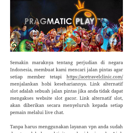
Semakin maraknya tentang perjudian di negara
Indonesia, membuat kami mencari jalan pintas agar
setiap member tetapi
https://acetravelclinic.com/
menjalankan hobi kesehariannya. Link alternatif
slot adalah sebuah jalan pintas jika anda tidak dapat
mengakses website slot gacor. Link alternatif slot,
akan diberikan secara menyeluruh kepada setiap
pemain melalui live chat.
Tanpa harus menggunakan layanan vpn anda sudah