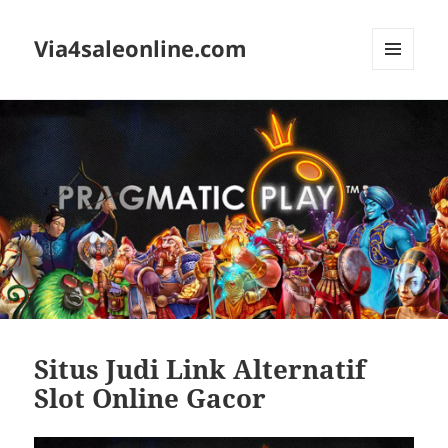
Via4saleonline.com
MENU
AND
WIDGETS
Situs Judi Link Alternatif
Slot Online Gacor